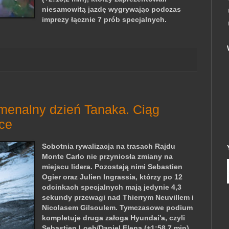
niesamowitą jazdę wygrywając podczas
imprezy łącznie 7 prób specjalnych.
menalny dzień Tanaka. Ciąg
sce
Sobotnia rywalizacja na trasach Rajdu
Monte Carlo nie przyniosła zmiany na
miejscu lidera. Pozostają nimi Sebastien
Ogier oraz Julien Ingrassia, którzy po 12
odcinkach specjalnych mają jedynie 4,3
sekundy przewagi nad Thierrym Neuvillem i
Nicolasem Gilsoulem. Tymczasowe podium
kompletuje druga załoga Hyundai'a, czyli
Sebastien Loeb/Daniel Elena (+1:58,7 min).