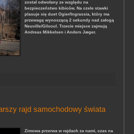
został odwołany ze względu na
bezpieczeństwo kibiców. Na czele stawki
plasuje się duet Ogier/Ingrassia, który ma
przewagę wynoszącą 2 sekundy nad załogą
Neuville/Gilsoul. Trzecie miejsce zajmują
Andreas Mikkelsen i Anders Jæger.
tarszy rajd samochodowy świata
Zimowa przerwa w rajdach za nami, czas na