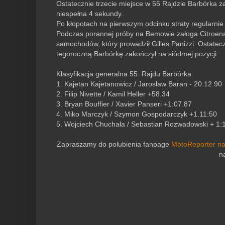
Ostatecznie trzecie miejsce w 55 Rajdzie Barbórka zaj
niespełna 4 sekundy.
Po kłopotach na pierwszym odcinku straty regularnie
Podczas porannej próby na Bemowie załoga Citroena
samochodów, który prowadził Gilles Panizzi. Ostatecz
tegoroczną Barbórkę zakończył na siódmej pozycji.
Klasyfikacja generalna 55. Rajdu Barbórka:
1. Kajetan Kajetanowicz / Jarosław Baran - 20:12.90
2. Filip Nivette / Kamil Heller +58.34
3. Bryan Bouffier / Xavier Panseri +1:07.87
4. Miko Marczyk / Szymon Gospodarczyk +1.11:50
5. Wojciech Chuchała / Sebastian Rozwadowski + 1:
Zapraszamy do polubienia fanpage
MotoReporter n
n