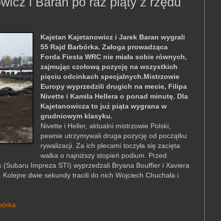
icz i Baran po raz piąty z rzędu
Kajetan Kajetanowicz i Jarek Baran wygrali
55 Rajd Barbórka. Załoga prowadząca
Forda Fiesta WRC nie miała sobie równych,
zajmując czołową pozycję na wszystkich
pięciu odcinkach specjalnych.Mistrzowie
Europy wyprzedzili drugich na mecie, Filipa
Nivette i Kamila Hellera o ponad minutę. Dla
Kajetanowicza to już piąta wygrana w
grudniowym klasyku.
Nivette i Heller, aktualni mistrzowie Polski,
pewnie utrzymywali druga pozycję od początku
rywalizacji. Za ich plecami toczyła się zacięta
walka o najniższy stopień podium. Przed
(Subaru Impreza STI) wyprzedzali Bryana Bouffier i Xaviera
. Kolejne dwie sekundy tracili do nich Wojciech Chuchała i
bórka