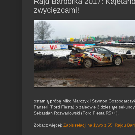
Rajd Barbórka 2017: Kajetanow
zwycięzcami!
ostatnią próbą Miko Marczyk i Szymon Gospodarczyk 
Panseri (Ford Fiesta) o zaledwie 3 dziesiąte sekundy
Sebastian Rozwadowski (Ford Fiesta R5++).
Zobacz więcej:
Zapis relacji na żywo z 55. Rajdu Bar