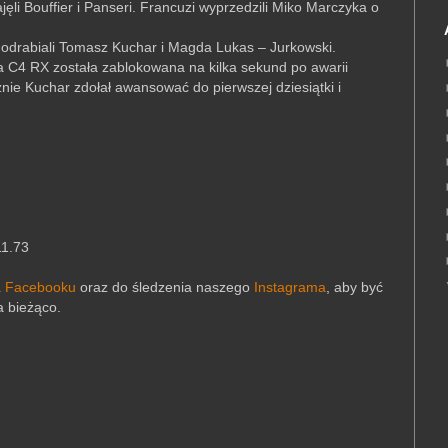
ęli Bouffier i Panseri. Francuzi wyprzedzili Miko Marczyka o
 odrabiali Tomasz Kuchar i Magda Lukas – Jurkowski.
 C4 RX została zablokowana na kilka sekund po awarii
nie Kuchar zdołał awansować do pierwszej dziesiątki i
11.73
a Facebooku
oraz do śledzenia naszego
Instagrama
,
aby być
a bieżąco.