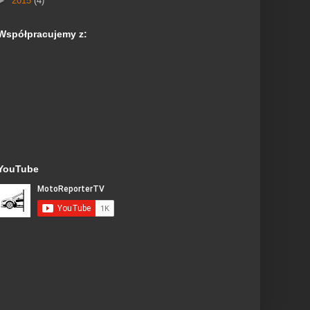
►
2015
(4)
Współpracujemy z:
YouTube