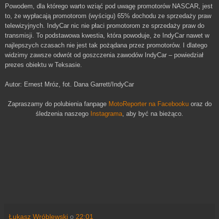
Powodem, dla którego warto wziąć pod uwagę promotorów NASCAR, jest
to, że wypłacają promotorom (wyścigu) 65% dochodu ze sprzedaży praw
telewizyjnych. IndyCar nic nie płaci promotorom ze sprzedaży praw do
transmisji. To podstawowa kwestia, która powoduje, że IndyCar nawet w
najlepszych czasach nie jest tak pożądana przez promotorów. I dlatego
widzimy zawsze odwrót od goszczenia zawodów IndyCar – powiedział
prezes obiektu w Teksasie.
Autor: Ernest Mróz, fot. Dana Garrett/IndyCar
Zapraszamy do polubienia fanpage
MotoReporter na Facebooku
oraz do
śledzenia naszego
Instagrama
,
aby być na bieżąco.
Łukasz Wróblewski
o
22:01