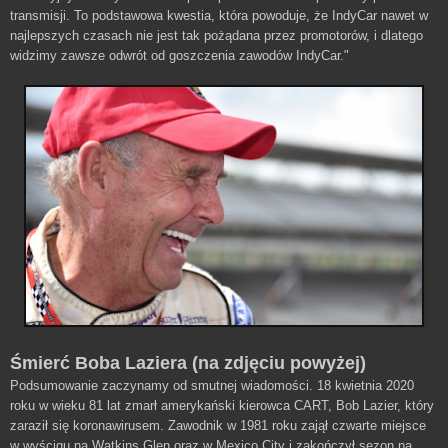
transmisji. To podstawowa kwestia, która powoduje, że IndyCar nawet w
najlepszych czasach nie jest tak pożądana przez promotorów, i dlatego
widzimy zawsze odwrót od goszczenia zawodów IndyCar."
Śmierć Boba Laziera (na zdjęciu powyżej)
Podsumowanie zaczynamy od smutnej wiadomości. 18 kwietnia 2020
roku w wieku 81 lat zmarł amerykański kierowca CART, Bob Lazier, który
zaraził się koronawirusem. Zawodnik w 1981 roku zajął czwarte miejsce
w wyścigu na Watkins Glen oraz w Mexico City i zakończył sezon na