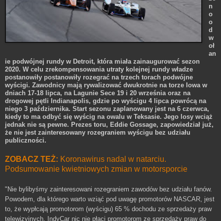
n
o
o
d
w
oł
an
ie podwójnej rundy w Detroit, która miała zainaugurować sezon
2020. W celu zrekompensowania utraty kolejnej rundy władze
postanowiły postanowiły rozegrać na trzech torach podwójne
wyścigi. Zawodnicy mają rywalizować dwukrotnie na torze Iowa w
dniach 17-18 lipca, na Lagunie Sece 19 i 20 września oraz na
drogowej pętli Indianapolis, gdzie po wyścigu 4 lipca powrócą na
niego 3 października. Start sezonu zaplanowany jest na 6 czerwca,
kiedy to ma odbyć się wyścig na owalu w Teksasie. Jego losy wciąż
jednak nie są pewne. Prezes toru, Eddie Gossage, zapowiedział już,
że nie jest zainteresowany rozegraniem wyścigu bez udziału
publiczności.
ZOBACZ TEŻ:
Koronawirus nadal w natarciu.
Podsumowanie kwietniowych zmian w motorsporcie
"Nie bylibyśmy zainteresowani rozegraniem zawodów bez udziału fanów.
Powodem, dla którego warto wziąć pod uwagę promotorów NASCAR, jest
to, że wypłcają promotorom (wyścigu) 65 % dochodu ze sprzedaży praw
telewizyjnych. IndyCar nic nie płaci promotorom ze sprzedaży praw do