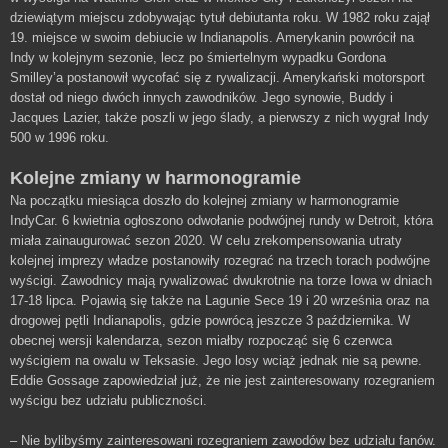
dziewiątym miejscu zdobywając tytuł debiutanta roku. W 1982 roku zajął
19. miejsce w swoim debiucie w Indianapolis. Amerykanin powrócił na
Indy w kolejnym sezonie, lecz po śmiertelnym wypadku Gordona
Smilley’a postanowił wycofać się z rywalizacji. Amerykański motorsport
dostał od niego dwóch innych zawodników. Jego synowie, Buddy i
Jacques Lazier, także poszli w jego ślady, a pierwszy z nich wygrał Indy
500 w 1996 roku.
Kolejne zmiany w harmonogramie
Na początku miesiąca doszło do kolejnej zmiany w harmonogramie
IndyCar. 6 kwietnia ogłoszono odwołanie podwójnej rundy w Detroit, która
miała zainaugurować sezon 2020. W celu zrekompensowania utraty
kolejnej imprezy władze postanowiły rozegrać na trzech torach podwójne
wyścigi. Zawodnicy mają rywalizować dwukrotnie na torze Iowa w dniach
17-18 lipca. Pojawią się także na Lagunie Sece 19 i 20 września oraz na
drogowej pętli Indianapolis, gdzie powrócą jeszcze 3 października. W
obecnej wersji kalendarza, sezon miałby rozpocząć się 6 czerwca
wyścigiem na owalu w Teksasie. Jego losy wciąż jednak nie są pewne.
Eddie Gossage zapowiedział już, że nie jest zainteresowany rozegraniem
wyścigu bez udziału publiczności.
– Nie bylibyśmy zainteresowani rozegraniem zawodów bez udziału fanów.