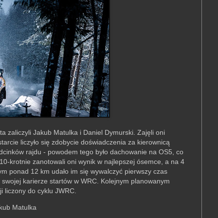
 zaliczyli Jakub Matulka i Daniel Dymurski. Zajęli oni
rcie liczyło się zdobycie doświadczenia za kierownicą
8 odcinków rajdu - powodem tego było dachowanie na OS5, co
10-krotnie zanotowali oni wynik w najlepszej ósemce, a na 4
ym ponad 12 km udało im się wywalczyć pierwszy czas
w swojej karierze startów w WRC. Kolejnym planowanym
i liczony do cyklu JWRC.
akub Matulka