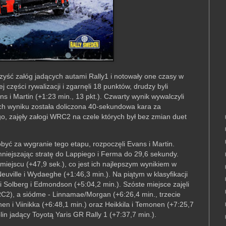
zyść załóg jadących autami Rally1 i notowały one czasy w
j części rywalizacji i zgarnęli 18 punktów, drudzy byli
ns i Martin (+1:23 min., 13 pkt.). Czwarty wynik wywalczyli
rych wyniku została doliczona 40-sekundowa kara za
go, zajęły załogi WRC2 na czele których był bez zmian duet
być za wygranie tego etapu, rozpoczęli Evans i Martin.
mniejszając stratę do Lappiego i Ferma do 29,6 sekundy.
miejscu (+47,9 sek.), co jest ich najlepszym wynikiem w
uville i Wydaeghe (+1:46,3 min.). Na piątym w klasyfikacji
 Solberg i Edmondson (+5:04,2 min.). Szóste miejsce zajęli
RC2), a siódme - Linnamae/Morgan (+6:26,4 min., trzecie
en i Viinikka (+6:48,1 min.) oraz Heikkila i Temonen (+7:25,7
olin jadący Toyotą Yaris GR Rally 1 (+7:37,7 min.).