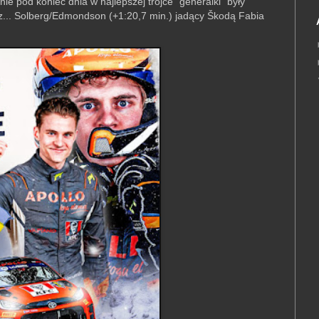
ie pod koniec dnia w najlepszej trójce "generalki" były
az... Solberg/Edmondson (+1:20,7 min.) jadący Škodą Fabia