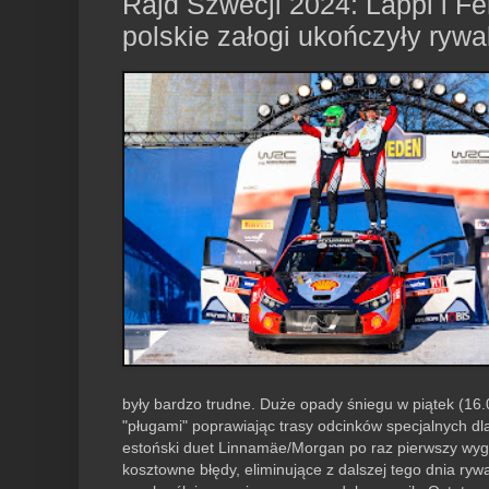
Rajd Szwecji 2024: Lappi i F
polskie załogi ukończyły rywa
były bardzo trudne. Duże opady śniegu w piątek (16.0
"pługami" poprawiając trasy odcinków specjalnych d
estoński duet Linnamäe/Morgan po raz pierwszy wygra
kosztowne błędy, eliminujące z dalszej tego dnia rywa