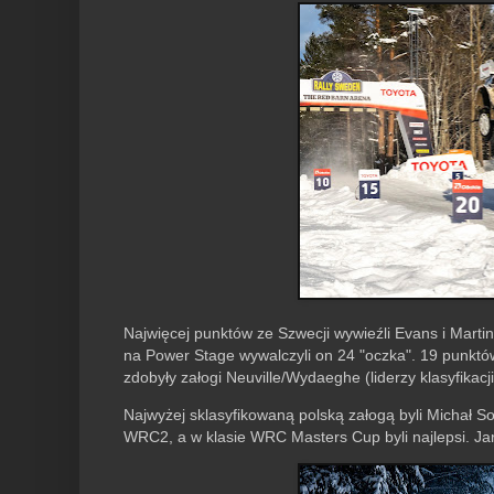
Najwięcej punktów ze Szwecji wywieźli Evans i Martin 
na Power Stage wywalczyli on 24 "oczka". 19 punktów
zdobyły załogi Neuville/Wydaeghe (liderzy klasyfika
Najwyżej sklasyfikowaną polską załogą byli Michał So
WRC2, a w klasie WRC Masters Cup byli najlepsi. Jar