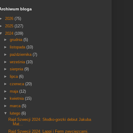
Archiwum bloga
►
2026
(75)
►
2025
(127)
▼
2024
(109)
►
grudnia
(5)
►
listopada
(10)
►
października
(7)
►
września
(10)
►
sierpnia
(9)
►
lipca
(6)
►
czerwca
(20)
►
maja
(12)
►
kwietnia
(15)
►
marca
(5)
▼
lutego
(6)
Rajd Szwecji 2024: Słodko-gorzki debiut Jakuba
Mat...
Rajd Szwecji 2024: Lappi i Ferm zwycięzcami.