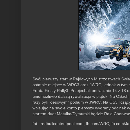
Swój pierwszy start w Rajdowych Mistrzostwach Świata
ostatnie miejsce w WRC3 oraz JWRC, jednak w tym sta
Forda Fiesty Rally3. Przejechali oni łącznie 14 z 1
uniemożliwiło dalszą rywalizację w piątek. Na OSach 
razy byli "oesowym" podium w JWRC. Na OS3 licząc
wpisując na swoje konto pierwszy wygrany odcinek 
startem duet Matulka/Dymurski będzie Rajd Chorwacj
fot.: redbullcontentpool.com, fb.com/WRC, fb.com/J