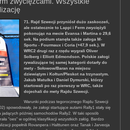
erm zwycięzcami. Wszystkie
lizację
71. Rajd Szwecji przyniósł dużo zaskoczeń,
ale ostatecznie to Lappi i Ferm zwyciężyli
pokonując na mecie Evansa i Martina o 29,6
sek. Na podium stanęła także załoga M-
Sportu - Fourmaux i Coria (+47,9 sek.). W
WRC2 drugi raz z rzędu wygrali Oliver
Solberg i Elliott Edmondson. Polskie załogi
rywalizujące tej samej kategorii dotarły do
mety - Sołowow/Baran na miejscu
dziewiątym i Kołtun/Pleskot na trzynastym.
Jakub Matulka i Daniel Dymurski, którzy
startowali po raz pierwszy w WRC, także
dojechali do mety Rajdu Szwecji.
Warunki podczas tegorocznego Rajdu Szwecji
2) spowodowały, że załogi startujące autami Rally1 stały się
la jadących później samochodów Rally2. W taki sposób
ła "oes" w ogólnej klasyfikacji wszystkich załóg. Bardzo
lizacji popełnili Rovanpera i Halttunen oraz Tanak i Jarveoja