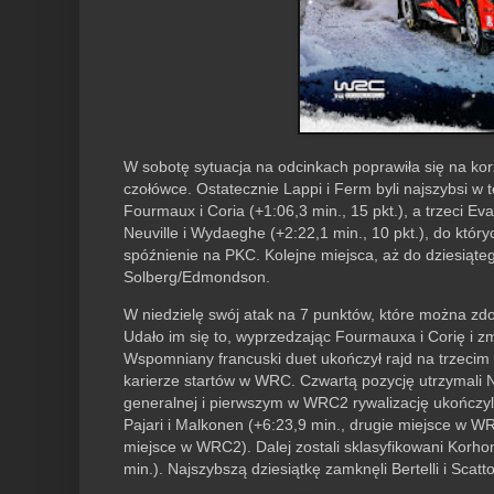
W sobotę sytuacja na odcinkach poprawiła się na kor
czołówce. Ostatecznie Lappi i Ferm byli najszybsi w te
Fourmaux i Coria (+1:06,3 min., 15 pkt.), a trzeci Eva
Neuville i Wydaeghe (+2:22,1 min., 10 pkt.), do któ
spóźnienie na PKC. Kolejne miejsca, aż do dziesiąte
Solberg/Edmondson.
W niedzielę swój atak na 7 punktów, które można zdo
Udało im się to, wyprzedzając Fourmauxa i Corię i z
Wspomniany francuski duet ukończył rajd na trzecim 
karierze startów w WRC. Czwartą pozycję utrzymali Ne
generalnej i pierwszym w WRC2 rywalizację ukończyli
Pajari i Malkonen (+6:23,9 min., drugie miejsce w W
miejsce w WRC2). Dalej zostali sklasyfikowani Korhon
min.). Najszybszą dziesiątkę zamknęli Bertelli i Scatt