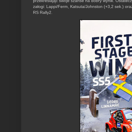
przekreślając swoje szanse na dobry wynik. Ostateczn
załogi: Lappi/Ferm, Katsuta/Johnston (+3,2 sek.) or
RS Rally2.