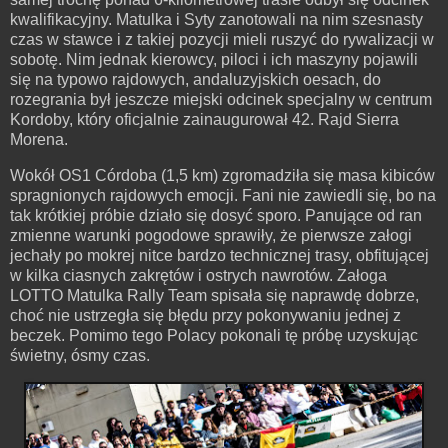
kwalifikacyjny. Matulka i Syty zanotowali na nim szesnasty
czas w stawce i z takiej pozycji mieli ruszyć do rywalizacji w
sobotę. Nim jednak kierowcy, piloci i ich maszyny pojawili
się na typowo rajdowych, andaluzyjskich oesach, do
rozegrania był jeszcze miejski odcinek specjalny w centrum
Kordoby, który oficjalnie zainaugurował 42. Rajd Sierra
Morena.
Wokół OS1 Córdoba (1,5 km) zgromadziła się masa kibiców
spragnionych rajdowych emocji. Fani nie zawiedli się, bo na
tak krótkiej próbie działo się dosyć sporo. Panujące od ran
zmienne warunki pogodowe sprawiły, że pierwsze załogi
jechały po mokrej nitce bardzo technicznej trasy, obfitującej
w kilka ciasnych zakrętów i ostrych nawrotów. Załoga
LOTTO Matulka Rally Team spisała się naprawdę dobrze,
choć nie ustrzegła się błędu przy pokonywaniu jednej z
beczek. Pomimo tego Polacy pokonali tę próbę uzyskując
świetny, ósmy czas.