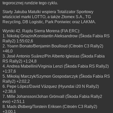
tegorocznej rundzie tego cyklu.
Starty Jakuba Matulki wspiera Totalizator Sportowy
właściciel marki LOTTO, a także Złomex S.A., TG
Recycling, DB Logistic, Park Poniwiec oraz LAKMA.
Wyniki 42. Rajdu Sierra Morena (FIA ERC):
1. Nikołaj Griazin/Konstantin Aleksandrow (Škoda Fabia RS
Rally2) 1:55:02,6
2. Yoann Bonato/Benjamin Boulloud (Citroën C3 Rally2)
+46,0
3. José Antonio Suárez/Pin Alberto Iglesias (Škoda Fabia
RS Rally2) +1:24,8
4. Andrea Mabellini/Virginia Lenzi (Škoda Fabia RS Rally2)
+1:37,6
5. Mikołaj Marczyk/Szymon Gospodarczyk (Škoda Fabia RS
Rally2) +2:02,2
6. Pepe López/David Vázquez (Hyundai i20 N Rally2)
+2:38,6
7. Mille Johansson/Johan Grönvall (Škoda Fabia Rally2
evo) +2:51,1
8. Mads Østberg/Torstein Eriksen (Citroën C3 Rally2)
+3:00,1