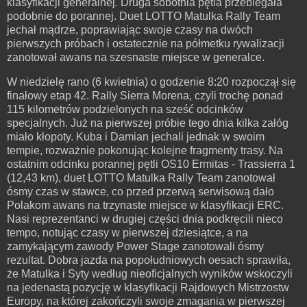
klasyfikacji generalnej. Druga sobotnia pętla przebiegała
podobnie do porannej. Duet LOTTO Matulka Rally Team
jechał mądrze, poprawiając swoje czasy na dwóch
pierwszych próbach i ostatecznie na półmetku rywalizacji
zanotował awans na szesnaste miejsce w generalce.
W niedzielę rano (6 kwietnia) o godzenie 8:20 rozpoczął się
finałowy etap 42. Rally Sierra Morena, czyli trochę ponad
115 kilometrów podzielonych na sześć odcinków
specjalnych. Już na pierwszej próbie tego dnia kilka załóg
miało kłopoty. Kuba i Damian jechali jednak w swoim
tempie, rozważnie pokonując kolejne fragmenty trasy. Na
ostatnim odcinku porannej pętli OS10 Ermitas - Trassierra 1
(12,43 km), duet LOTTO Matulka Rally Team zanotował
ósmy czas w stawce, co przed przerwą serwisową dało
Polakom awans na trzynaste miejsce w klasyfikacji ERC.
Nasi reprezentanci w drugiej części dnia podkręcili nieco
tempo, notując czasy w pierwszej dziesiątce, a na
zamykającym zawody Power Stage zanotowali ósmy
rezultat. Dobra jazda na popołudniowych oesach sprawiła,
że Matulka i Syty według nieoficjalnych wyników wskoczyli
na jedenastą pozycję w klasyfikacji Rajdowych Mistrzostw
Europy, na której zakończyli swoje zmagania w pierwszej