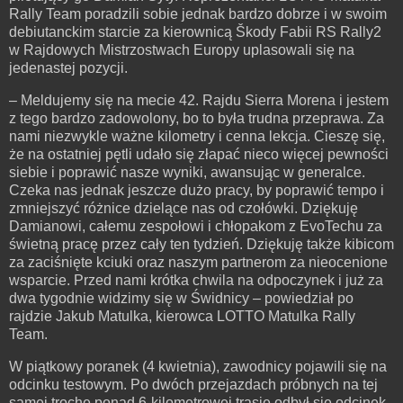
Rally Team poradzili sobie jednak bardzo dobrze i w swoim
debiutanckim starcie za kierownicą Škody Fabii RS Rally2
w Rajdowych Mistrzostwach Europy uplasowali się na
jedenastej pozycji.
– Meldujemy się na mecie 42. Rajdu Sierra Morena i jestem
z tego bardzo zadowolony, bo to była trudna przeprawa. Za
nami niezwykle ważne kilometry i cenna lekcja. Cieszę się,
że na ostatniej pętli udało się złapać nieco więcej pewności
siebie i poprawić nasze wyniki, awansując w generalce.
Czeka nas jednak jeszcze dużo pracy, by poprawić tempo i
zmniejszyć różnice dzielące nas od czołówki. Dziękuję
Damianowi, całemu zespołowi i chłopakom z EvoTechu za
świetną pracę przez cały ten tydzień. Dziękuję także kibicom
za zaciśnięte kciuki oraz naszym partnerom za nieocenione
wsparcie. Przed nami krótka chwila na odpoczynek i już za
dwa tygodnie widzimy się w Świdnicy – powiedział po
rajdzie Jakub Matulka, kierowca LOTTO Matulka Rally
Team.
W piątkowy poranek (4 kwietnia), zawodnicy pojawili się na
odcinku testowym. Po dwóch przejazdach próbnych na tej
samej trochę ponad 6-kilometrowej trasie odbył się odcinek