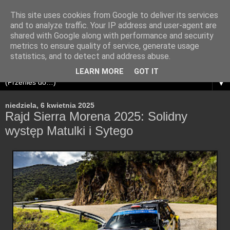
This site uses cookies from Google to deliver its services
and to analyze traffic. Your IP address and user-agent are
shared with Google along with performance and security
metrics to ensure quality of service, generate usage
statistics, and to detect and address abuse.
LEARN MORE
GOT IT
▼
niedziela, 6 kwietnia 2025
Rajd Sierra Morena 2025: Solidny
występ Matulki i Sytego