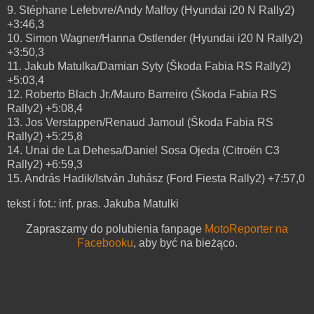
9. Stéphane Lefebvre/Andy Malfoy (Hyundai i20 N Rally2)
+3:46,3
10. Simon Wagner/Hanna Ostlender (Hyundai i20 N Rally2)
+3:50,3
11. Jakub Matulka/Damian Syty (Škoda Fabia RS Rally2)
+5:03,4
12. Roberto Blach Jr./Mauro Barreiro (Škoda Fabia RS
Rally2) +5:08,4
13. Jos Verstappen/Renaud Jamoul (Škoda Fabia RS
Rally2) +5:25,8
14. Unai de La Dehesa/Daniel Sosa Ojeda (Citroën C3
Rally2) +6:59,3
15. András Hadik/István Juhász (Ford Fiesta Rally2) +7:57,0
tekst i fot.: inf. pras. Jakuba Matulki
Zapraszamy do polubienia fanpage
MotoReporter na
Facebooku
, aby być na bieżąco.