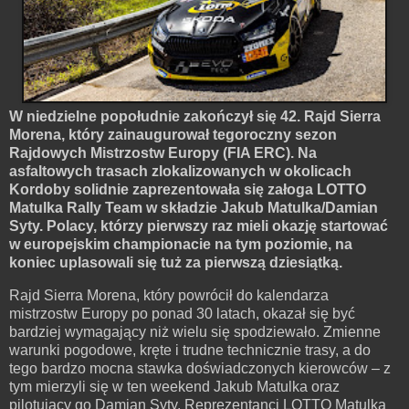
W niedzielne popołudnie zakończył się 42. Rajd Sierra
Morena, który zainaugurował tegoroczny sezon
Rajdowych Mistrzostw Europy (FIA ERC). Na
asfaltowych trasach zlokalizowanych w okolicach
Kordoby solidnie zaprezentowała się załoga LOTTO
Matulka Rally Team w składzie Jakub Matulka/Damian
Syty. Polacy, którzy pierwszy raz mieli okazję startować
w europejskim championacie na tym poziomie, na
koniec uplasowali się tuż za pierwszą dziesiątką.
Rajd Sierra Morena, który powrócił do kalendarza
mistrzostw Europy po ponad 30 latach, okazał się być
bardziej wymagający niż wielu się spodziewało. Zmienne
warunki pogodowe, kręte i trudne technicznie trasy, a do
tego bardzo mocna stawka doświadczonych kierowców – z
tym mierzyli się w ten weekend Jakub Matulka oraz
pilotujący go Damian Syty. Reprezentanci LOTTO Matulka