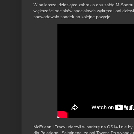
W najlepszej dziesiątce zabrakło obu załóg M-Sportu.
większości odcinków specjalnych wykręcali oni dziewi
spowodowało spadek na kolejne pozycje.
McErlean i Tracy uderzyli w barierę na OS14 i nie by
dla Pajariego i Salminena, załogi Toyoty. Do wypadk