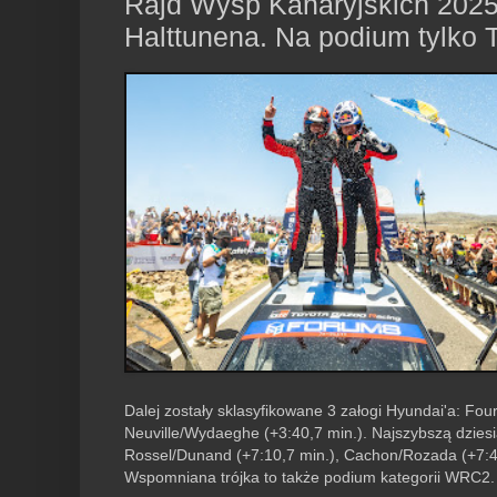
Rajd Wysp Kanaryjskich 2025
Halttunena. Na podium tylko 
Dalej zostały sklasyfikowane 3 załogi Hyundai'a: Fou
Neuville/Wydaeghe (+3:40,7 min.). Najszybszą dziesi
Rossel/Dunand (+7:10,7 min.), Cachon/Rozada (+7:40
Wspomniana trójka to także podium kategorii WRC2