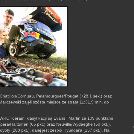
Chatillon/Cornuau, Pelamourgues/Pouget (+28,1 sek.) oraz
Marczewski zajęli szóste miejsce ze stratą 11:31,9 min. do
RC liderami klasyfikacji są Evans i Martin ze 109 punktami
pera/Halttunen (66 pkt.) oraz Neuville/Wydaeghe (59 pkt.).
oty (208 pkt.), dalej jest zespół Hyundai'a (157 pkt.). Na