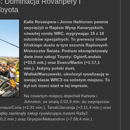
: Dominacja Rovanpery i
Toyota
Kalle Rovanpera i Jonne Halttunen pewnie
zwyciężyli w Rajdzie Wysp Kanaryjskich,
czwartej rundę WRC, wygrywając 15 z 18
odcinków specjalnych. To pierwszy triumf
fińskiego duetu w tym sezonie Rajdowych
Mistrzostw Świata. Podium skompletowały
dwie inne załogi Toyoty: Ogier/Landais
(+53,5 sek.) oraz Evans/Martin (+1:17,1
min.). Jedyny polski duet,
Widłak/Marczewski, ukończył rywalizację w
swojej klasie WRC3 na szóstym miejscu. To
był ich trzeci start w tej imprezie.
Na czwartym miejscu dojechali Katsuta i
Johnston, ze stratą 2:02,9 min. do zwycięzców.
rmaux/Coria (+2:31 min.), Tanak/Jarveoja (+3:11,4 min.) oraz
ątkę zamknęły załogi rywalizujące autami Rally2:
,2 min.) oraz Gryazin/Aleksandrov (+7:58,4 min.).
.