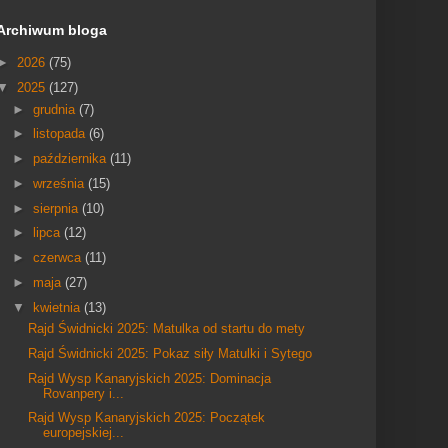
Archiwum bloga
►
2026
(75)
▼
2025
(127)
►
grudnia
(7)
►
listopada
(6)
►
października
(11)
►
września
(15)
►
sierpnia
(10)
►
lipca
(12)
►
czerwca
(11)
►
maja
(27)
▼
kwietnia
(13)
Rajd Świdnicki 2025: Matulka od startu do mety
Rajd Świdnicki 2025: Pokaz siły Matulki i Sytego
Rajd Wysp Kanaryjskich 2025: Dominacja
Rovanpery i...
Rajd Wysp Kanaryjskich 2025: Początek
europejskiej...