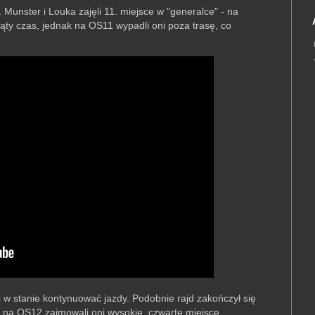
 Munster i Louka zajęli 11. miejsce w "generalce" - na
ąty czas, jednak na OS11 wypadli oni poza trasę, co
li w stanie kontynuować jazdy. Podobnie rajd zakończył się
u na OS12 zajmowali oni wysokie, czwarte miejsce.