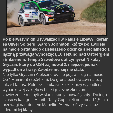
Po pierwszym dniu rywalizacji w Rajdzie Lipawy liderami
są Oliver Solberg i Aaron Johnston, którzy pojawili się
na mecie ostatniego dzisiejszego odcinka specjalnego z
łączną przewagą wynoszącą 10 sekund nad Ostbergiem
i Eriksenem. Tempa Szwedowi dotrzymywał Nikolay
Gryazin, który do OS4 zajmował 2. miejsce, jednak
wypadł on z trasy. Załodze nic się nie stało.
Nie tylko Gryazin i Aleksandrov nie pojawili się na mecie
OS4 Ramirent (25.54 km). Do grona pechowców należą
także Dariusz Poloński i Łukasz Sitek, którzy wypadli na
wypadkowej zakrętu w bele i przez uszkodzone
zawieszenie nie byli w stanie kontynuować jazdy. Do tego
czasu w kategorii Abarth Rally Cup mieli oni ponad 1,5 min
przewagi nad duetem Mabellini/Arena, którzy są teraz
liderami tej klasy.