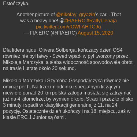
Estończyka.
Another picture of
@nikolay_gryazin
's car... That
was a heavy one! 😬
#FIAERC
#RallyLiepaja
pic.twitter.com/dOWhAHTC9u
— FIA ERC (@FIAERC)
August 15, 2020
Dla lidera rajdu, Olivera Solberga, kończący dzień OS4
również nie był łatwy - Szwed wpadł w pył tworzony przez
Mikołaja Marczyka, a słaba widoczność spowodowała obrót
na trasie i utratę około 20 sekund.
Mikołaja Marczyka i Szymona Gospodarczyka również nie
ominął pech. Na trzecim odcinku specjalnym liczącym
niewiele ponad 20 km polska załoga musiała się zatrzymać
już na 4 kilometrze, by wymienić koło. Stracili przez to blisko
3 minuty i spadli w klasyfikacji generalnej z 11. na 24.
pozycję. Ostatecznie dzień ukończyli na 18. miejscu, zaś w
klasie ERC 1 Junior są ósmi.