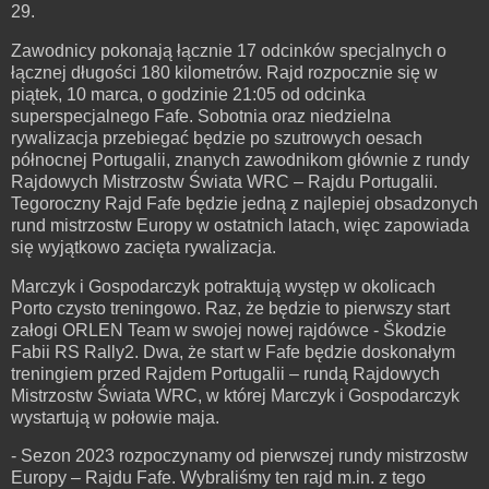
29.
Zawodnicy pokonają łącznie 17 odcinków specjalnych o
łącznej długości 180 kilometrów. Rajd rozpocznie się w
piątek, 10 marca, o godzinie 21:05 od odcinka
superspecjalnego Fafe. Sobotnia oraz niedzielna
rywalizacja przebiegać będzie po szutrowych oesach
północnej Portugalii, znanych zawodnikom głównie z rundy
Rajdowych Mistrzostw Świata WRC – Rajdu Portugalii.
Tegoroczny Rajd Fafe będzie jedną z najlepiej obsadzonych
rund mistrzostw Europy w ostatnich latach, więc zapowiada
się wyjątkowo zacięta rywalizacja.
Marczyk i Gospodarczyk potraktują występ w okolicach
Porto czysto treningowo. Raz, że będzie to pierwszy start
załogi ORLEN Team w swojej nowej rajdówce - Škodzie
Fabii RS Rally2. Dwa, że start w Fafe będzie doskonałym
treningiem przed Rajdem Portugalii – rundą Rajdowych
Mistrzostw Świata WRC, w której Marczyk i Gospodarczyk
wystartują w połowie maja.
- Sezon 2023 rozpoczynamy od pierwszej rundy mistrzostw
Europy – Rajdu Fafe. Wybraliśmy ten rajd m.in. z tego