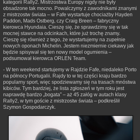
kategorii Rally2. Mistrzostwa Europy nigdy nie były
obsadzone tak mocno. Powalczymy z zawodnikami znanymi
z mistrzostw świata – w Fafe wystartuje chociażby Hayden
Paddon, Mads Ostberg, czy Craig Breen – fabryczny
kierowca Hyundaia. Cieszę się, że sprawdzimy się w tak
mocnej stawce na odcinkach, które już trochę znamy.
Cieszę się również z tego, że wystartujemy na zupełnie
nowych oponach Michelin. Jestem niezmiernie ciekawy jak
będzie spisywał się ten nowy model ogumienia –
podsumował kierowca ORLEN Team.
- W ten weekend startujemy w Rajdzie Fafe, niedaleko Porto
na północy Portugalii. Rajdy to w tej części kraju bardzo
popularny sport, więc spodziewamy się na trasach mnóstwa
kibiców. Tym bardziej, że lista zgłoszeń w tym roku jest
naprawdę bardzo „bogata” – aż 45 załóg w autach klasy
Rally2, w tym goście z mistrzostw świata – podkreślił
Szymon Gospodarczyk.