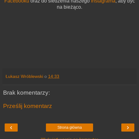
Facebooku
oraz do śledzenia naszego
Instagrama
, aby być
na bieżąco.
Łukasz Wróblewski
o
14:33
Brak komentarzy:
Prześlij komentarz
‹
›
Strona główna