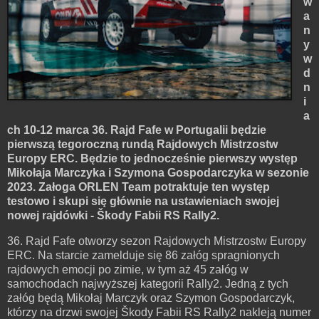
w
a
n
y
w
d
n
i
a
ch 10-12 marca 36. Rajd Fafe w Portugalii będzie
pierwszą tegoroczną rundą Rajdowych Mistrzostw
Europy ERC. Będzie to jednocześnie pierwszy występ
Mikołaja Marczyka i Szymona Gospodarczyka w sezonie
2023. Załoga ORLEN Team potraktuje ten występ
testowo i skupi się głównie na ustawieniach swojej
nowej rajdówki - Škody Fabii RS Rally2.
36. Rajd Fafe otworzy sezon Rajdowych Mistrzostw Europy
ERC. Na starcie zamelduje się 86 załóg spragnionych
rajdowych emocji po zimie, w tym aż 45 załóg w
samochodach najwyższej kategorii Rally2. Jedną z tych
załóg będą Mikołaj Marczyk oraz Szymon Gospodarczyk,
którzy na drzwi swojej Škody Fabii RS Rally2 nakleją numer