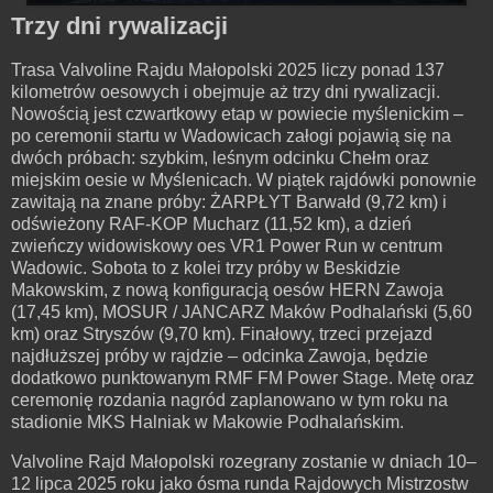
Trzy dni rywalizacji
Trasa Valvoline Rajdu Małopolski 2025 liczy ponad 137
kilometrów oesowych i obejmuje aż trzy dni rywalizacji.
Nowością jest czwartkowy etap w powiecie myślenickim –
po ceremonii startu w Wadowicach załogi pojawią się na
dwóch próbach: szybkim, leśnym odcinku Chełm oraz
miejskim oesie w Myślenicach. W piątek rajdówki ponownie
zawitają na znane próby: ŻARPŁYT Barwałd (9,72 km) i
odświeżony RAF-KOP Mucharz (11,52 km), a dzień
zwieńczy widowiskowy oes VR1 Power Run w centrum
Wadowic. Sobota to z kolei trzy próby w Beskidzie
Makowskim, z nową konfiguracją oesów HERN Zawoja
(17,45 km), MOSUR / JANCARZ Maków Podhalański (5,60
km) oraz Stryszów (9,70 km). Finałowy, trzeci przejazd
najdłuższej próby w rajdzie – odcinka Zawoja, będzie
dodatkowo punktowanym RMF FM Power Stage. Metę oraz
ceremonię rozdania nagród zaplanowano w tym roku na
stadionie MKS Halniak w Makowie Podhalańskim.
Valvoline Rajd Małopolski rozegrany zostanie w dniach 10–
12 lipca 2025 roku jako ósma runda Rajdowych Mistrzostw