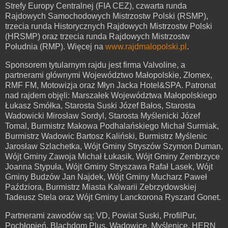
Strefy Europy Centralnej (FIA CEZ), czwarta runda
Rajdowych Samochodowych Mistrzostw Polski (RSMP),
trzecia runda Historycznych Rajdowych Mistrzostw Polski
(HRSMP) oraz trzecia runda Rajdowych Mistrzostw
Południa (RMP). Więcej na
www.rajdmalopolski.pl
.
Sponsorem tytularnym rajdu jest firma Valvoline, a
partnerami głównymi Województwo Małopolskie, Złomex,
RMF FM, Motowizja oraz Młyn Jacka Hotel&SPA. Patronat
nad rajdem objęli: Marszałek Województwa Małopolskiego
Łukasz Smółka, Starosta Suski Józef Bałos, Starosta
Wadowicki Mirosław Sordyl, Starosta Myślenicki Józef
Tomal, Burmistrz Makowa Podhalańskiego Michał Surmiak,
Burmistrz Wadowic Bartosz Kaliński, Burmistrz Myślenic
Jarosław Szlachetka, Wójt Gminy Stryszów Szymon Duman,
Wójt Gminy Zawoja Michał Łukasik, Wójt Gminy Zembrzyce
Joanna Stypuła, Wójt Gminy Stryszawa Rafał Lasek, Wójt
Gminy Budzów Jan Najdek, Wójt Gminy Mucharz Paweł
Paździora, Burmistrz Miasta Kalwarii Zebrzydowskiej
Tadeusz Stela oraz Wójt Gminy Lanckorona Ryszard Gonet.
Partnerami zawodów są: VD, Powiat Suski, ProfilPur,
Pochłopień, Blachdom Plus, Wadowice, Myślenice, HERN