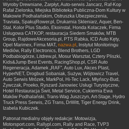
Wyroby Drewniane, Żarpłyt, Auto-serwis Jancarz, Raf-Kop
Rafał Zielonka, Miejska Biblioteka Publiczna-Dom Kultury w
Makowie Podhalańskim, Ostruszka Ubezpieczenia,
Traviata, SpakujRower.pl, Drukarnia Skleniarz, Aquer, Ben-
Stal, Kolor Plus Studio, Ekoinstal, Honda Kolaczek, Firma
Usługowa CATKOP, restauracja Siedem Smaków, MTB
Group, RajdoweAkcesoria.pl, PTS Rabka, ICD Auto Kęty,
Opel Marimex, Firma MAT,
nazwa.pl
, Instytut Monitoringu
Mediów, Rally Electronics, Blend Brothers, LGD
Podbabiogórze, Litdrew.pl, Mosur Warsztat, Cztery Pliszki,
Kids&Jump Best Events, RacingShop.pl, CSR Auto
Regeneracja, Adamek „RAF”, Auto Lux, Akces Plast,
HyperNET, Drogbud Sobaniak, Sużyw, Wójtowicz Travel,
Auto Serwis Mrózek, MarkPol, Hi-Tec Lack, Młyńscy-Bud,
Żywczak, Proeko, Ryszard Janowiec Usługi Turystyczne,
Hotel Restauracja Świt, Metal Service, Cukiernia Ewa
Maków Podhalański, Trans-Wag Juszczyn, Art-Stage, Hydro
Truck Press Serwis, ZG Trans, DrWitt, Tiger Energy Drink,
Izabela Kubiczek.
Patronat medialny objęły redakcje: Motowizja,
Motorsport.com, Rallypl.com, Rally and Race, TVP3