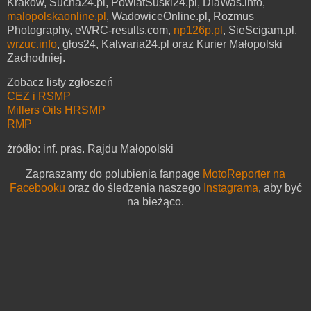
Kraków, Sucha24.pl, PowiatSuski24.pl, DlaWas.info,
malopolskaonline.pl
, WadowiceOnline.pl, Rozmus
Photography, eWRC-results.com,
np126p.pl
, SieScigam.pl,
wrzuc.info
, głos24, Kalwaria24.pl oraz Kurier Małopolski
Zachodniej.
Zobacz listy zgłoszeń
CEZ i RSMP
Millers Oils HRSMP
RMP
źródło: inf. pras. Rajdu Małopolski
Zapraszamy do polubienia fanpage
MotoReporter na
Facebooku
oraz do śledzenia naszego
Instagrama
, aby być
na bieżąco.