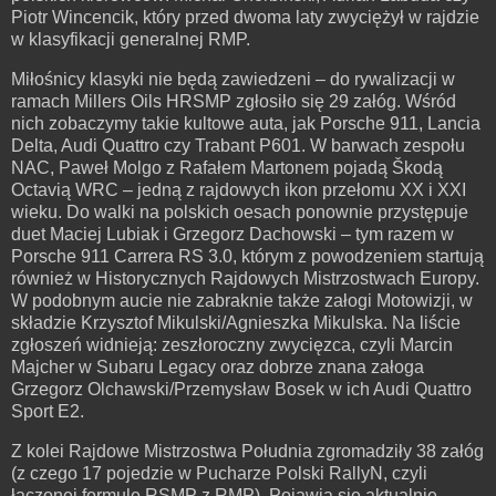
Piotr Wincencik, który przed dwoma laty zwyciężył w rajdzie
w klasyfikacji generalnej RMP.
Miłośnicy klasyki nie będą zawiedzeni – do rywalizacji w
ramach Millers Oils HRSMP zgłosiło się 29 załóg. Wśród
nich zobaczymy takie kultowe auta, jak Porsche 911, Lancia
Delta, Audi Quattro czy Trabant P601. W barwach zespołu
NAC, Paweł Molgo z Rafałem Martonem pojadą Škodą
Octavią WRC – jedną z rajdowych ikon przełomu XX i XXI
wieku. Do walki na polskich oesach ponownie przystępuje
duet Maciej Lubiak i Grzegorz Dachowski – tym razem w
Porsche 911 Carrera RS 3.0, którym z powodzeniem startują
również w Historycznych Rajdowych Mistrzostwach Europy.
W podobnym aucie nie zabraknie także załogi Motowizji, w
składzie Krzysztof Mikulski/Agnieszka Mikulska. Na liście
zgłoszeń widnieją: zeszłoroczny zwycięzca, czyli Marcin
Majcher w Subaru Legacy oraz dobrze znana załoga
Grzegorz Olchawski/Przemysław Bosek w ich Audi Quattro
Sport E2.
Z kolei Rajdowe Mistrzostwa Południa zgromadziły 38 załóg
(z czego 17 pojedzie w Pucharze Polski RallyN, czyli
łączonej formule RSMP z RMP). Pojawią się aktualnie