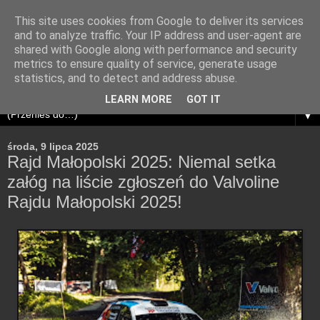
This site uses cookies from Google to deliver its services
and to analyze traffic. Your IP address and user-agent are
shared with Google along with performance and security
metrics to ensure quality of service, generate usage
statistics, and to detect and address abuse.
LEARN MORE
GOT IT
▼
środa, 9 lipca 2025
Rajd Małopolski 2025: Niemal setka
załóg na liście zgłoszeń do Valvoline
Rajdu Małopolski 2025!