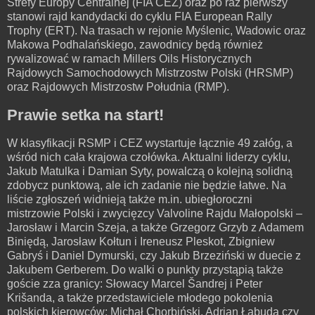
Strefy Europy Centralnej (FIA CEZ) oraz po raz pierwszy
stanowi rajd kandydacki do cyklu FIA European Rally
Trophy (ERT). Na trasach w rejonie Myślenic, Wadowic oraz
Makowa Podhalańskiego, zawodnicy będą również
rywalizować w ramach Millers Oils Historycznych
Rajdowych Samochodowych Mistrzostw Polski (HRSMP)
oraz Rajdowych Mistrzostw Południa (RMP).
Prawie setka na start!
W klasyfikacji RSMP i CEZ wystartuje łącznie 49 załóg, a
wśród nich cała krajowa czołówka. Aktualni liderzy cyklu,
Jakub Matulka i Damian Syty, powalczą o kolejną solidną
zdobycz punktową, ale ich zadanie nie będzie łatwe. Na
liście zgłoszeń widnieją także m.in. ubiegłoroczni
mistrzowie Polski i zwycięzcy Valvoline Rajdu Małopolski –
Jarosław i Marcin Szeja, a także Grzegorz Grzyb z Adamem
Biniędą, Jarosław Kołtun i Ireneusz Pleskot, Zbigniew
Gabryś i Daniel Dymurski, czy Jakub Brzeziński w duecie z
Jakubem Gerberem. Do walki o punkty przystąpią także
goście zza granicy: Słowacy Marcel Šandrej i Peter
Krišanda, a także przedstawiciele młodego pokolenia
polskich kierowców: Michał Chorbiński, Adrian Łabuda czy