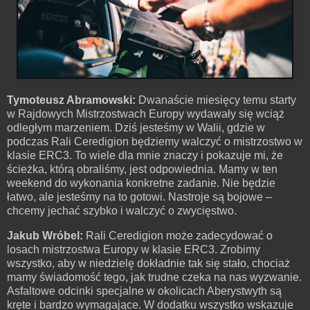
Tymoteusz Abramowski:
Dwanaście miesięcy temu starty
w Rajdowych Mistrzostwach Europy wydawały się wciąż
odległym marzeniem. Dziś jesteśmy w Walii, gdzie w
podczas Rali Ceredigion będziemy walczyć o mistrzostwo w
klasie ERC3. To wiele dla mnie znaczy i pokazuje mi, że
ścieżka, którą obraliśmy, jest odpowiednia. Mamy w ten
weekend do wykonania konkretne zadanie. Nie będzie
łatwo, ale jesteśmy na to gotowi. Nastroje są bojowe –
chcemy jechać szybko i walczyć o zwycięstwo.
Jakub Wróbel:
Rali Ceredigion może zadecydować o
losach mistrzostwa Europy w klasie ERC3. Zrobimy
wszystko, aby w niedzielę dokładnie tak się stało, chociaż
mamy świadomość tego, jak trudne czeka na nas wyzwanie.
Asfaltowe odcinki specjalne w okolicach Aberystwyth są
kręte i bardzo wymagające. W dodatku wszystko wskazuje