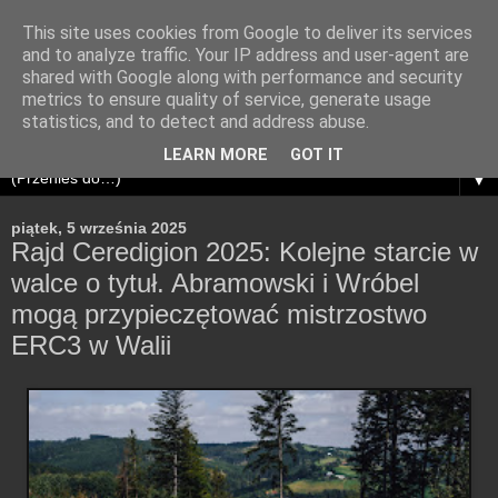
This site uses cookies from Google to deliver its services
and to analyze traffic. Your IP address and user-agent are
shared with Google along with performance and security
metrics to ensure quality of service, generate usage
statistics, and to detect and address abuse.
LEARN MORE
GOT IT
▼
piątek, 5 września 2025
Rajd Ceredigion 2025: Kolejne starcie w
walce o tytuł. Abramowski i Wróbel
mogą przypieczętować mistrzostwo
ERC3 w Walii