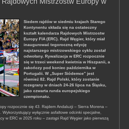
 Rajdowych Mistrzostw Europy w
Siedem rajdów w siedmiu krajach Starego
Kontynentu składa się na ostateczny
kształt kalendarza Rajdowych Mistrzostw
Europy FIA (ERC). Rajd Węgier, który miał
inaugurować tegoroczną edycję
najstarszego mistrzowskiego cyklu został
odwołany. Rywalizacja w ERC rozpocznie
się w trzeci weekend kwietnia w Hiszpanii, a
zakończy pod koniec października w
Portugalii. W „Super Siódemce” jest
również 82. Rajd Polski, który zostanie
rozegrany w dniach 24-26 lipca na Śląsku,
jako czwarta runda europejskiego
czempionatu.
py rozpocznie się 43. Rajdem Andaluzji – Sierra Morena –
. Wykorzystujący wyłącznie asfaltowe odcinki specjalne,
jący w ERC w 2025 roku – zastąpi Rajd Węgier jako pierwszą