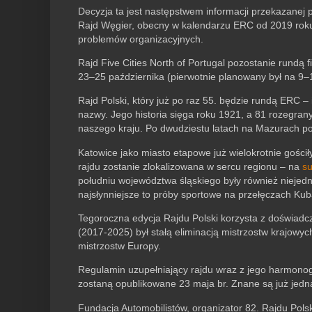
Decyzja ta jest następstwem informacji przekazanej
Rajd Węgier, obecny w kalendarzu ERC od 2019 roku
problemów organizacyjnych.
Rajd Five Cities North of Portugal pozostanie rundą 
23–25 października (pierwotnie planowany był na 9–1
Rajd Polski, który już po raz 55. będzie rundą ERC – i
nazwy. Jego historia sięga roku 1921, a 81 rozegrany
naszego kraju. Po dwudziestu latach na Mazurach pol
Katowice jako miasto etapowe już wielokrotnie gościł
rajdu zostanie zlokalizowana w sercu regionu – na
su
południu województwa śląskiego były również niejedno
najsłynniejsze to próby sportowe na przełęczach Kub
Tegoroczna edycja Rajdu Polski korzysta z doświadcz
(2017-2025) był stałą eliminacją mistrzostw krajowyc
mistrzostw Europy.
Regulamin uzupełniający rajdu wraz z jego harmon
zostaną opublikowane 23 maja br. Znane są już jednak
Fundacja Automobilistów, organizator 82. Rajdu Polsk