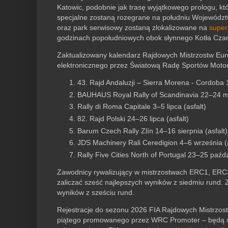
Katowic, podobnie jak trasę wyjątkowego prologu, któr
specjalne zostaną rozegrane na południu Województwa 
oraz park serwisowy zostaną zlokalizowane na
super
godzinach popołudniowych obok słynnego Kotła Czaro
Zaktualizowany kalendarz Rajdowych Mistrzostw Eur
elektronicznego przez Światową Radę Sportów Motor
43. Rajd Andaluzji – Sierra Morena - Cordoba 1
BAUHAUS Royal Rally of Scandinavia 22–24 ma
Rally di Roma Capitale 3–5 lipca (asfalt)
82. Rajd Polski 24–26 lipca (asfalt)
Barum Czech Rally Zlín 14–16 sierpnia (asfalt)
JDS Machinery Rali Ceredigion 4–6 września (a
Rally Five Cities North of Portugal 23–25 paźdz
Zawodnicy rywalizujący w mistrzostwach ERC1, ER
zaliczać sześć najlepszych wyników z siedmiu rund. 
wyników z sześciu rund.
Rejestracje do sezonu 2026 FIA Rajdowych Mistrzostw 
piątego promowanego przez WRC Promoter – będą wk