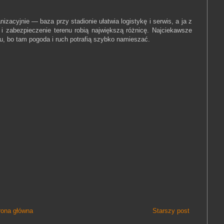
izacyjnie — baza przy stadionie ułatwia logistykę i serwis, a ja z
 i zabezpieczenie terenu robią największą różnicę. Najciekawsze
nu, bo tam pogoda i ruch potrafią szybko namieszać.
rona główna
Starszy post