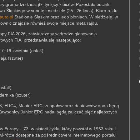
y gromadzi dziesiątki tysięcy kibiców. Pozostałe odcinki
Śląskiego w sobotę i niedzielę (25 i 26 lipca). Biura rajdu
auto.pl
Stadionie Śląskim oraz jego błoniach. W niedzielę, w
wnic znajdzie również swoje miejsce meta rajdu.
opy FIA 2026, zatwierdzony w drodze głosowania
owych FIA, przedstawia się następująco:
7–19 kwietnia (asfalt)
ja (szuter)
sfalt)
iernika (szuter)
C3, ERC4, Master ERC, zespołów oraz dostawców opon będą
Zawodnicy Junior ERC nadal będą zaliczać pięć najlepszych
Europy – 73. w historii cyklu, który powstał w 1953 roku i
rótce dostępne za pośrednictwem internetowego portalu