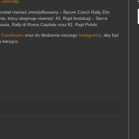
a.com/rally
został również zmodyfikowany – Barum Czech Rally Zlín
, który obejmuje również: 43. Rajd Andaluzji – Sierra
ia, Rally di Roma Capitale oraz 82. Rajd Polski.
a Facebooku
oraz do śledzenia naszego
Instagrama
, aby być
a bieżąco.