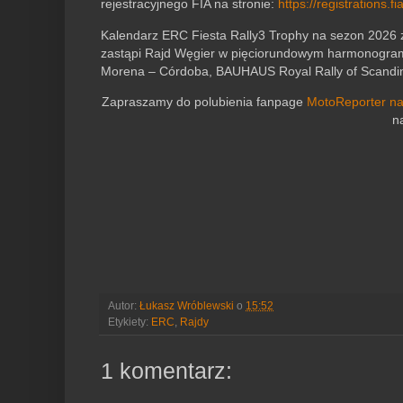
rejestracyjnego FIA na stronie:
https://registrations.fi
Kalendarz ERC Fiesta Rally3 Trophy na sezon 2026 
zastąpi Rajd Węgier w pięciorundowym harmonogramie
Morena – Córdoba, BAUHAUS Royal Rally of Scandinav
Zapraszamy do polubienia fanpage
MotoReporter n
n
Autor:
Łukasz Wróblewski
o
15:52
Etykiety:
ERC
,
Rajdy
1 komentarz: