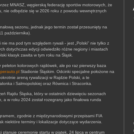
 przez MNASZ, węgierską federację sportów motorowych, że
, nie odbędzie się w 2026 roku z powodu wewnętrznych
finałową sezonu, jednak jego termin został przesunięty na
1 października).
 nie ma pod tym względem rywali - jest „Polski” nie tylko z
ch dotychczas edycji odwiedziło różne regiony i miastach
ski klasyk zawita w tym roku na Śląsk.
y peleton kolorowych rajdówek, ale po raz pierwszy baza
perauto.pl
Stadionie Śląskim. Odcinki specjalne położone na
krotnie areną rywalizacji w Rajdzie Polski, a te
alonka i Salmopolskiej oraz Równica i Straconka.
eń Rajdu Śląska, który w ostatnich dziewięciu sezonach
h, a w roku 2024 został rozegrany jako finałowa runda
ogramem, zgodnie z międzynarodowymi przepisami FIA
 niektóre terminy i lokalizacje dotyczące wydarzenia.
i planuje ceremonię startu w piątek, 24 lipca w centrum