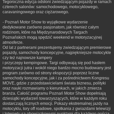
Tegoroczna edycja odsłoni zwiedzającym pojazdy w ramach
czterech salonów: samochodowego, motocyklowego,
caravaningowego oraz ciężarowego.
- Poznań Motor Show to wyjątkowe wydarzenie
dedykowane zarówno pasjonatom, jak również całym
rodzinom, które na Międzynarodowych Targach
Poznańskich mogą spędzić weekend w motoryzacyjnej
atmosferze.
Od lat z partnerami prezentujemy zwiedzającym premierowe
pojazdy, samochody koncepcyjne, najpiękniejsze motocykle
czy też najnowsze kampery
i przyczepy kempingowe. Targi odbywają się pod hasłem
motoryzacji jutra i wokół niego bardzo mocno budowany jest
program zarówno od strony ekspozycji poprzez liczne
samochody koncepcyjne, jak i za pośrednictwem Kongresu
MOVE, gdzie z przedstawicielami świata biznesu, polityki
oraz nauki rozmawiamy o kierunkach, w jakich zmierza
branża. Całość programu Poznań Motor Show dopełniają
dziesiątki wydarzeń towarzyszących, które w każdym roku
dostarczają licznych emocji. Pokazy ekstremalnej jazdy na
motocyklu, tory off roadowe, spotkania z gwiazdami telewizji
i Internetu są obowiązkowymi punktami dla każdego gościa