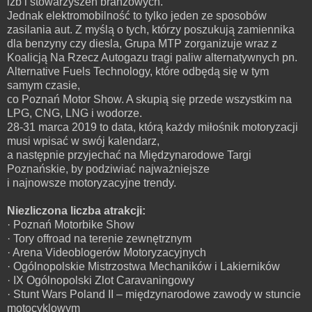
izb i stowarzyszeń branżowych.
Jednak elektromobilność to tylko jeden ze sposobów
zasilania aut. Z myślą o tych, którzy poszukują zamiennika
dla benzyny czy diesla, Grupa MTP zorganizuje wraz z
Koalicją Na Rzecz Autogazu tragi paliw alternatywnych pn.
Alternative Fuels Technology, które odbędą się w tym
samym czasie,
co Poznań Motor Show. A skupią się przede wszystkim na
LPG, CNG, LNG i wodorze.
28-31 marca 2019 to data, którą każdy miłośnik motoryzacji
musi wpisać w swój kalendarz,
a następnie przyjechać na Międzynarodowe Targi
Poznańskie, by podziwiać najważniejsze
i najnowsze motoryzacyjne trendy.
Niezliczona liczba atrakcji:
· Poznań Motorbike Show
· Tory offroad na terenie zewnętrznym
· Arena Videoblogerów Motoryzacyjnych
· Ogólnopolskie Mistrzostwa Mechaników i Lakierników
· IX Ogólnopolski Zlot Caravaningowy
· Stunt Wars Poland II – międzynarodowe zawody w stuncie
motocyklowym