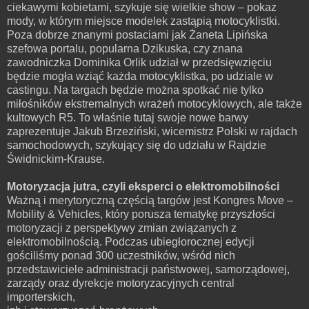
ciekawymi kobietami, szykuje się wielkie show – pokaz
mody, w którym miejsce modelek zastąpią motocyklistki.
Poza dobrze znanymi postaciami jak Żaneta Lipińska
szefowa portalu, popularna Dzikuska, czy znana
zawodniczka Dominika Orlik udział w przedsięwzięciu
będzie mogła wziąć każda motocyklistka, po udziale w
castingu. Na targach będzie można spotkać nie tylko
miłośników ekstremalnych wrażeń motocyklowych, ale także
kultowych R5. To właśnie tutaj swoje nowe barwy
zaprezentuje Jakub Brzeziński, wicemistrz Polski w rajdach
samochodowych, szykujący się do udziału w Rajdzie
Świdnickim-Krause.
Motoryzacja jutra, czyli eksperci o elektromobilności
Ważną i merytoryczną częścią targów jest Kongres Move –
Mobility & Vehicles, który porusza tematykę przyszłości
motoryzacji z perspektywy zmian związanych z
elektromobilnością. Podczas ubiegłorocznej edycji
gościliśmy ponad 300 uczestników, wśród nich
przedstawiciele administracji państwowej, samorządowej,
zarządy oraz dyrekcje motoryzacyjnych central
importerskich,