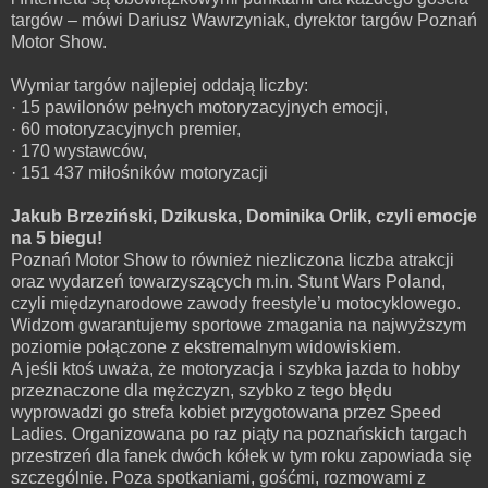
targów – mówi Dariusz Wawrzyniak, dyrektor targów Poznań
Motor Show.
Wymiar targów najlepiej oddają liczby:
· 15 pawilonów pełnych motoryzacyjnych emocji,
· 60 motoryzacyjnych premier,
· 170 wystawców,
· 151 437 miłośników motoryzacji
Jakub Brzeziński, Dzikuska, Dominika Orlik, czyli emocje
na 5 biegu!
Poznań Motor Show to również niezliczona liczba atrakcji
oraz wydarzeń towarzyszących m.in. Stunt Wars Poland,
czyli międzynarodowe zawody freestyle’u motocyklowego.
Widzom gwarantujemy sportowe zmagania na najwyższym
poziomie połączone z ekstremalnym widowiskiem.
A jeśli ktoś uważa, że motoryzacja i szybka jazda to hobby
przeznaczone dla mężczyzn, szybko z tego błędu
wyprowadzi go strefa kobiet przygotowana przez Speed
Ladies. Organizowana po raz piąty na poznańskich targach
przestrzeń dla fanek dwóch kółek w tym roku zapowiada się
szczególnie. Poza spotkaniami, gośćmi, rozmowami z