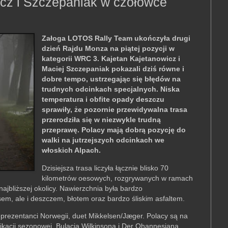
cz i Szczepaniak w czołówce
Załoga LOTOS Rally Team ukończyła drugi
dzień Rajdu Monza na piątej pozycji w
kategorii WRC 3. Kajetan Kajetanowicz i
Maciej Szczepaniak pokazali dziś równe i
dobre tempo, ustrzegając się błędów na
trudnych odcinkach specjalnych. Niska
temperatura i obfite opady deszczu
sprawiły, że pozornie przewidywalna trasa
przerodziła się w niezwykle trudną
przeprawę. Polacy mają dobrą pozycję do
walki na jutrzejszych odcinkach we
włoskich Alpach.
Dzisiejsza trasa liczyła łącznie blisko 70
kilometrów oesowych, rozgrywanych w ramach
najbliższej okolicy. Nawierzchnia była bardzo
sem, ale i deszczem, błotem oraz bardzo śliskim asfaltem.
eprezentanci Norwegii, duet Mikkelsen/Jæger. Polacy są na
yfikacji sezonowej, Bulacia Wilkinsona i Der Ohannesiana.