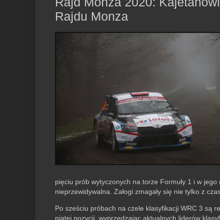
Rajd Monza 2020: Kajetanowi
Rajdu Monza
pięciu prób wytyczonych na torze Formuły 1 i w jego 
nieprzewidywalna. Załogi zmagały się nie tylko z cza
Po sześciu próbach na czele klasyfikacji WRC 3 są r
piątej pozycji, wyprzedzając aktualnych liderów klas