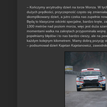
– Kończymy arcytrudny dzień na torze Monza. W tyc
dużych prędkości, przyczepność często się zmieniał
skomplikowany dzień, a jutro czeka nas zupełnie nowy
Będą to klasyczne odcinki specjalne, bardzo kręte,
1300 metrów nad poziom morza, więc jest duża szans
momentami walka na zakrętach przypominała wojnę. T
popełniamy błędów i to nas bardzo cieszy, ale na pew
każdym kolejnym kilometrem. Mamy dobrą pozycję st
– podsumował dzień Kajetan Kajetanowicz, zawodni