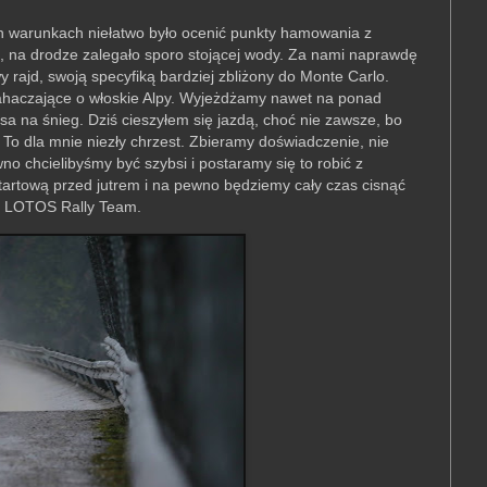
h warunkach niełatwo było ocenić punkty hamowania z
a, na drodze zalegało sporo stojącej wody. Za nami naprawdę
 rajd, swoją specyfiką bardziej zbliżony do Monte Carlo.
 zahaczające o włoskie Alpy. Wyjeżdżamy nawet na ponad
a na śnieg. Dziś cieszyłem się jazdą, choć nie zawsze, bo
o dla mnie niezły chrzest. Zbieramy doświadczenie, nie
no chcielibyśmy być szybsi i postaramy się to robić z
artową przed jutrem i na pewno będziemy cały czas cisnąć
k LOTOS Rally Team.