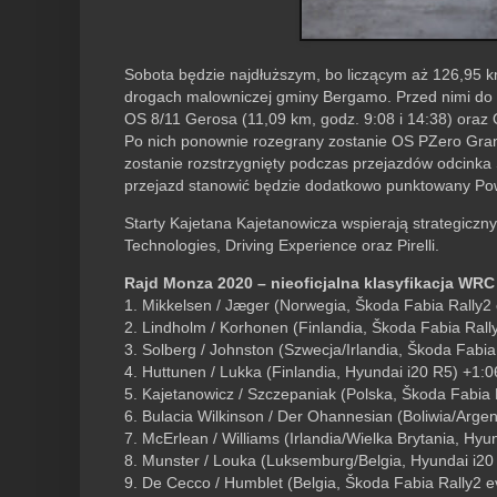
Sobota będzie najdłuższym, bo liczącym aż 126,95 k
drogach malowniczej gminy Bergamo. Przed nimi do p
OS 8/11 Gerosa (11,09 km, godz. 9:08 i 14:38) oraz 
Po nich ponownie rozegrany zostanie OS PZero Grand
zostanie rozstrzygnięty podczas przejazdów odcinka S
przejazd stanowić będzie dodatkowo punktowany Pow
Starty Kajetana Kajetanowicza wspierają strategicz
Technologies, Driving Experience oraz Pirelli.
Rajd Monza 2020 – nieoficjalna klasyfikacja WRC
1. Mikkelsen / Jæger (Norwegia, Škoda Fabia Rally2 
2. Lindholm / Korhonen (Finlandia, Škoda Fabia Rall
3. Solberg / Johnston (Szwecja/Irlandia, Škoda Fabia
4. Huttunen / Lukka (Finlandia, Hyundai i20 R5) +1:0
5. Kajetanowicz / Szczepaniak (Polska, Škoda Fabia 
6. Bulacia Wilkinson / Der Ohannesian (Boliwia/Arge
7. McErlean / Williams (Irlandia/Wielka Brytania, Hyu
8. Munster / Louka (Luksemburg/Belgia, Hyundai i20
9. De Cecco / Humblet (Belgia, Škoda Fabia Rally2 e