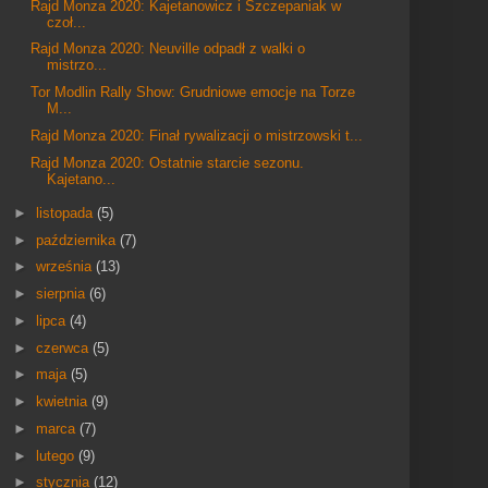
Rajd Monza 2020: Kajetanowicz i Szczepaniak w
czoł...
Rajd Monza 2020: Neuville odpadł z walki o
mistrzo...
Tor Modlin Rally Show: Grudniowe emocje na Torze
M...
Rajd Monza 2020: Finał rywalizacji o mistrzowski t...
Rajd Monza 2020: Ostatnie starcie sezonu.
Kajetano...
►
listopada
(5)
►
października
(7)
►
września
(13)
►
sierpnia
(6)
►
lipca
(4)
►
czerwca
(5)
►
maja
(5)
►
kwietnia
(9)
►
marca
(7)
►
lutego
(9)
►
stycznia
(12)