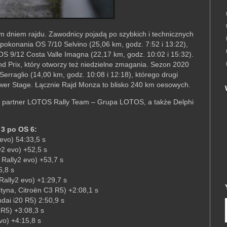
m dniem rajdu. Zawodnicy pojadą po szybkich i technicznych
okonania OS 7/10 Selvino (25,06 km, godz. 7:52 i 13:22),
OS 9/12 Costa Valle Imagna (22,17 km, godz. 10:02 i 15:32).
 Prix, który otworzy też niedzielne zmagania. Sezon 2020
erraglio (14,00 km, godz. 10:08 i 12:18), którego drugi
er Stage. Łącznie Rajd Monza to blisko 240 km oesowych.
ny partner LOTOS Rally Team – Grupa LOTOS, a także Delphi
 3 po OS 6:
evo) 54:33,5 s
y2 evo) +52,5 s
 Rally2 evo) +53,7 s
6,8 s
Rally2 evo) +1:29,7 s
ntyna, Citroën C3 R5) +2:08,1 s
ndai i20 R5) 2:50,9 s
 R5) +3:08,3 s
vo) +4:15,8 s