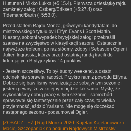
Huttunen i Mikko Lukka (+5:15.4). Pierwszą dziesiątkę rajdu
zamknęły załogi: Ostberg/Eriksen (+5:27.4) oraz
Tidemand/Barth (+5:53.0).
Przed startem Rajdu Monza, głównymi kandydatami do
mistrzowskiego tytułu byli Elfyn Evans i Scott Martin.
Niestety, sobotni wypadek brytyjskiej załogi przekreślił
szanse na zwycięstwo w klasyfikacji sezonu. Ostatecznie
najwyższe trofeum, po raz siódmy, zdobyli Sebastien Ogier i
Julien Ingrassia, którzy przed ostatnią rundą tracili do
liderujących Brytyjczyków 14 punktów.
- Jestem szczęśliwy. To był trudny weekend, a ostatni
odcinek nie sprawiał radości. Przykro nam z powodu Elfyna.
Dobrze się bawiliśmy rywalizując ze sobą w tym sezonie i
jestem pewny, że w kolejnym będzie tak samo. Myślę, że
wykonaliśmy dobrą pracę w tym sezonie - samochód
sprawował się fantastycznie przez cały czas, to wielka
przyjemność jeździć Yarisem. Nie mogę się doczekać
następnego sezonu - podsumował Ogier.
[ZOBACZ TEŻ:] Rajd Monza 2020: Kajetan Kajetanowicz i
Maciej Szczepaniak na podium Rajdowych Mistrzostw