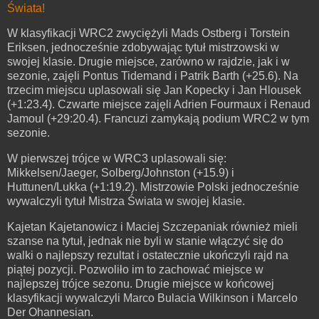
Świata!
W klasyfikacji WRC2 zwyciężyli Mads Ostberg i Torstein
Eriksen, jednocześnie zdobywając tytuł mistrzowski w
swojej klasie. Drugie miejsce, zarówno w rajdzie, jak i w
sezonie, zajęli Pontus Tidemand i Patrik Barth (+25.6). Na
trzecim miejscu uplasowali się Jan Kopecky i Jan Hlousek
(+1:23.4). Czwarte miejsce zajęli Adrien Fourmaux i Renaud
Jamoul (+29:20.4). Francuzi zamykają podium WRC2 w tym
sezonie.
W pierwszej trójce w WRC3 uplasowali się:
Mikkelsen/Jaeger, Solberg/Johnston (+15.9) i
Huttunen/Lukka (+1:19.2). Mistrzowie Polski jednocześnie
wywalczyli tytuł Mistrza Świata w swojej klasie.
Kajetan Kajetanowicz i Maciej Szczepaniak również mieli
szanse na tytuł, jednak nie byli w stanie włączyć się do
walki o najlepszy rezultat i ostatecznie ukończyli rajd na
piątej pozycji. Pozwoliło im to zachować miejsce w
najlepszej trójce sezonu. Drugie miejsce w końcowej
klasyfikacji wywalczyli Marco Bulacia Wilkinson i Marcelo
Der Ohannesian.