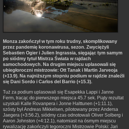
Monza zakończył w tym roku trudny, skomplikowany
przez pandemię koronawirusa, sezon. Zwyciężyli
Sebastien Ogier i Julien Ingrassia, sięgając tym samym
po siódmy tytuł Mistrza Świata w rajdach
samochodowych. Na drugim miejscu uplasowali się
ubiegłoroczni mistrzowie: Ott Tanak i Martin Jarveoja
(+13.9). Na najniższym stopniu podium w rajdzie znaleźli
się Dani Sordo i Carlos del Barrio (+15.3).
Tuż za podium uplasowali się Esapekka Lappi i Janne
Ferm, tracąc do pierwszego miejsca 45.7 sek. Piąty rezultat
uzyskali Kalle Rovanpera i Jonne Halttunen (+1:11.1),
szósty był Andreas Mikkelsen, pilotowany przez Andersa
Jaegera (+3:56.2), siódmy czas odnotowali Oliver Solberg i
Aaron Johnston (+4:12.1), natomiast na ósmym miejscu
rywalizację zakończyli tegoroczni Mistrzowie Polski: Jari