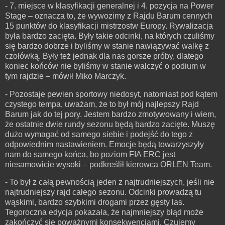
- 7. miejsce w klasyfikacji generalnej i 4. pozycja na Power
Stage – oznacza to, że wywozimy z Rajdu Barum cennych
15 punktów do klasyfikacji mistrzostw Europy. Rywalizacja
była bardzo zacięta. Były takie odcinki, na których czuliśmy
się bardzo dobrze i byliśmy w stanie nawiązywać walkę z
czołówką. Były też jednak dla nas gorsze próby, dlatego
koniec końców nie byliśmy w stanie walczyć o podium w
tym rajdzie – mówił Miko Marczyk.
- Pozostaje pewien sportowy niedosyt, natomiast pod kątem
czystego tempa, uważam, że to był mój najlepszy Rajd
Barum jak do tej pory. Jestem bardzo zmotywowany i wiem,
że ostatnie dwie rundy sezonu będą bardzo zacięte. Muszę
dużo wymagać od samego siebie i podejść do tego z
odpowiednim nastawieniem. Emocje będą towarzyszyły
nam do samego końca, bo poziom FIA ERC jest
niesamowicie wysoki – podkreślił kierowca ORLEN Team.
- To był z całą pewnością jeden z najtrudniejszych, jeśli nie
najtrudniejszy rajd całego sezonu. Odcinki prowadzą tu
wąskimi, bardzo szybkimi drogami przez gęsty las.
Tegoroczna edycja pokazała, że najmniejszy błąd może
zakończyć się poważnymi konsekwencjami. Czujemy