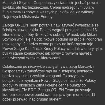
Marczyk i Szymon Gospodarczyk starali się jechać pewnie,
szybko, ale też bezpiecznie. Celem nadrzędnym była w
Zlinie meta i zdobycie ważnych punktów do klasyfikacji
Rajdowych Mistrzostw Europy.
Załoga ORLEN Team potrafiła nawiązywać rywalizację ze
ścisłą czołówką rajdu. Polacy wygrali przejazd niemal 13-
kilometrowej próby Březová w sobotę. W niedzielę Miko i
Szymon wbili się na odcinkowe podium na próbie Podhoran
oraz zdobyli 2 bardzo cenne punkty na kończącym rajd
Power Stage Kateřinice. Kiedy Polacy wpadali w dobry rytm,
byli w stanie konkurować jak równy z równym nawet z
najszybszymi czeskimi kierowcami.
Ostatecznie po niezwykle zaciętej rywalizacji Marczyk i
Gospodarczyk zakończyli rajd na 7. miejscu, pomiędzy
bardzo szybkimi czeskimi załogami. Ta pozycja w
połączeniu z wynikami Power Stage oznacza, że Polacy
zdobyli w okolicach Zlina kolejne cenne punkty do
klasyfikacji FIA ERC. Załoga ORLEN Team pozostaje
liderem sezonowej punktacji, mając w tym momencie 11
oczek przewagi nad drugim duetem.