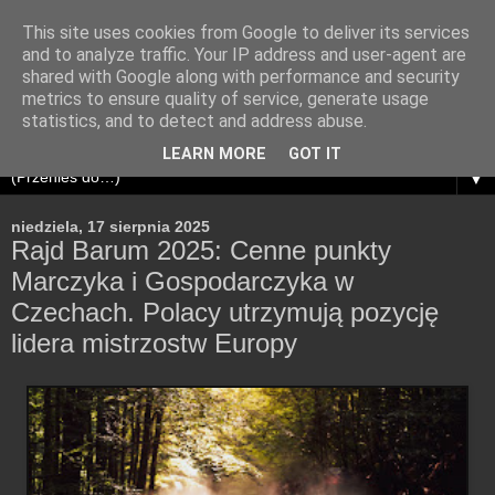
This site uses cookies from Google to deliver its services
and to analyze traffic. Your IP address and user-agent are
shared with Google along with performance and security
metrics to ensure quality of service, generate usage
statistics, and to detect and address abuse.
LEARN MORE
GOT IT
▼
niedziela, 17 sierpnia 2025
Rajd Barum 2025: Cenne punkty
Marczyka i Gospodarczyka w
Czechach. Polacy utrzymują pozycję
lidera mistrzostw Europy