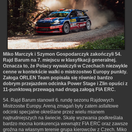
Miko Marczyk i Szymon Gospodarczyk zakończyli 54.
Rajd Barum na 7. miejscu w klasyfikacji generalnej.
Oznacza to, że Polacy wywalczyli w Czechach niezwykle
cenne w kontekście walki o mistrzostwo Europy punkty.
Załoga ORLEN Team popisała się również bardzo
dobrym przejazdem odcinka Power Stage i Zlin opuści z
11-punktową przewagą nad drugą załogą FIA ERC.
54. Rajd Barum stanowił 6. rundę sezonu Rajdowych
Mistrzostw Europy. Areną zmagań były zatem asfaltowe
odcinki specjalne określane przez wielu mianem
najtrudniejszych na świecie. Skalę wyzwania podkreślała
bardzo mocna konkurencja wewnątrz FIA ERC oraz zawsze
groźna na własnym terenie grupa kierowców z Czech. Miko