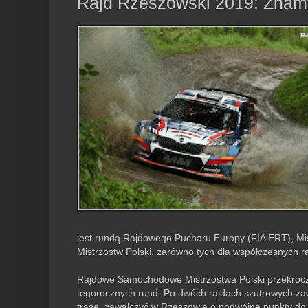
Rajd Rzeszowski 2019: Znamy
jest rundą Rajdowego Pucharu Europy (FIA ERT), Mis
Mistrzostw Polski, zarówno tych dla współczesnych r
Rajdowe Samochodowe Mistrzostwa Polski przekroczy
tegorocznych rund. Po dwóch rajdach szutrowych zawo
trasę, zawalczyć w Rzeszowie o podwójne punkty do k