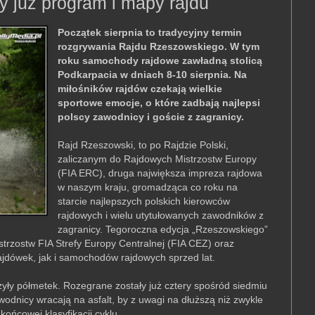
 już program i mapy rajdu
Początek sierpnia to tradycyjny termin
rozgrywania Rajdu Rzeszowskiego. W tym
roku samochody rajdowe zawładną stolicą
Podkarpacia w dniach 8-10 sierpnia. Na
miłośników rajdów czekają wielkie
sportowe emocje, o które zadbają najlepsi
polscy zawodnicy i goście z zagranicy.
Rajd Rzeszowski, to po Rajdzie Polski,
zaliczanym do Rajdowych Mistrzostw Europy
(FIA ERC), druga największa impreza rajdowa
w naszym kraju, gromadząca co roku na
starcie najlepszych polskich kierowców
rajdowych i wielu utytułowanych zawodników z
zagranicy. Tegoroczna edycja „Rzeszowskiego”
trzostw FIA Strefy Europy Centralnej (FIA CEZ) oraz
ajdówek, jak i samochodów rajdowych sprzed lat.
ły półmetek. Rozegrane zostały już cztery spośród siedmiu
dnicy wracają na asfalt, by z uwagi na dłuższą niż zwykle
ońcowej klasyfikacji cyklu.