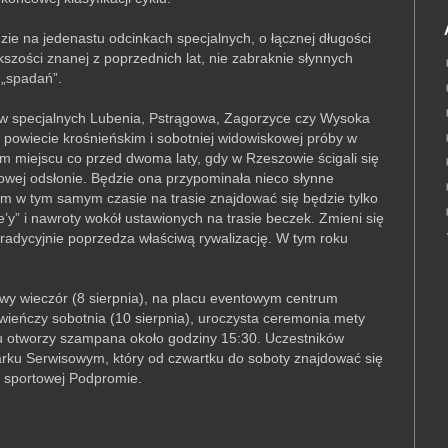
zie na jedenastu odcinkach specjalnych, o łącznej długości
szości znanej z poprzednich lat, nie zabraknie słynnych
 „spadań”.
w specjalnych Lubenia, Pstrągowa, Zagorzyce czy Wysoka
 powiecie krośnieńskim i sobotniej widowiskowej próby w
miejscu co przed dwoma laty, gdy w Rzeszowie ścigali się
nowej odsłonie. Będzie ona przypominała nieco słynne
m w tym samym czasie na trasie znajdować się będzie tylko
e’y” i nawroty wokół ustawionych na trasie beczek. Zmieni się
tradycyjnie poprzedza właściwą rywalizację. W tym roku
owy wieczór (8 sierpnia), na placu eventowym centrum
ieńczy sobotnia (10 sierpnia), uroczysta ceremonia mety
u otworzy szampana około godziny 15:30. Uczestników
ku Serwisowym, który od czwartku do soboty znajdować się
i sportowej Podpromie.