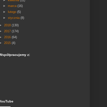
►
kwietnia
(11)
►
marca
(16)
►
lutego
(5)
►
stycznia
(8)
►
2018
(130)
►
2017
(174)
►
2016
(64)
►
2015
(4)
Współpracujemy z:
YouTube