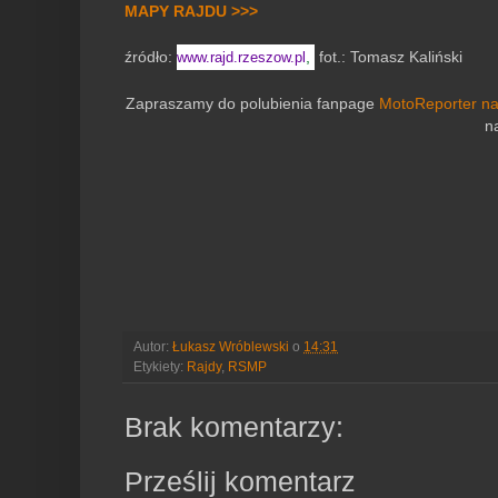
MAPY RAJDU >>>
źródło:
,
fot.: Tomasz Kaliński
www.rajd.rzeszow.pl
Zapraszamy do polubienia fanpage
MotoReporter n
n
Autor:
Łukasz Wróblewski
o
14:31
Etykiety:
Rajdy
,
RSMP
Brak komentarzy:
Prześlij komentarz