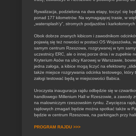
Rywalizacja, podzielona na dwa etapy, toczyć się będ
ponad 177 kilometrów. Na wymagającej trasie, w więk
„watersplash’y”, stromych podjazdów i karkołomnych
Obok dobrze znanych kibicom i zawodnikom odcinkó
pojawią się też nowości w postaci OS Wojaszówka, w
samym centrum Rzeszowa, rozgrywanej w tym samym 
uczestnicy ERC, ale o innej porze dnia i w zupełnie 
Kryterium Asów na ulicy Karowej w Warszawie, bowie
jedna załoga, a kibice mogą liczyć na efektowny „slid
także miejsce rozgrywania odcinka testowego, który 
załogi testować będą w miejscowości Babica.
Uroczysta inauguracja rajdu odbędzie się w czwartk
handlowego Millenium Hall w Rzeszowie, a zawody zw
na malowniczym rzeszowskim rynku. Zwycięzca rajd
rajdowych zmagań będzie można spotkać także w Par
będzie w centrum Rzeszowa, na parkingach przy hal
PROGRAM RAJDU >>>