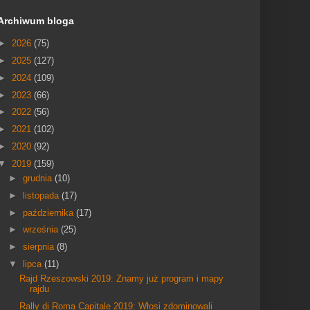
Archiwum bloga
►
2026
(75)
►
2025
(127)
►
2024
(109)
►
2023
(66)
►
2022
(56)
►
2021
(102)
►
2020
(92)
▼
2019
(159)
►
grudnia
(10)
►
listopada
(17)
►
października
(17)
►
września
(25)
►
sierpnia
(8)
▼
lipca
(11)
Rajd Rzeszowski 2019: Znamy już program i mapy
rajdu
Rally di Roma Capitale 2019: Włosi zdominowali