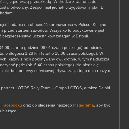
ć się z pierwszą przeszkodą. W drodze z Ustronia do
został odwołany. Zespół miał jednak przygotowany plan B i
chodami.
rzejść badania na obecność koronawirusa w Polsce. Kolejne
am przed startem zawodów. Wszystko to podyktowane jest
ć bezpieczeństwo uczestników zmagań w Estonii.
4.09, start o godzinie 08:01 czasu polskiego) od odcinka
u, o długości 1,28 km (start o 18:08 czasu polskiego). W
ych, każdy z nich pokonywany dwukrotnie, w tym najdłuższa
poczynać pętle (ok. 6:40 czasu polskiego). Na niedzielę
inki, bez przerwy serwisowej. Rywalizacja tego dnia ruszy o
ny partner LOTOS Rally Team – Grupa LOTOS, a także Delphi
a Facebooku
oraz do śledzenia naszego
Instagrama
,
aby być
a bieżąco.