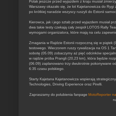
Polak jeszcze przed wyjazdem z kraju musiał zmierzy
Warszawy okazało się, że lot Kajetanowicza do Rygi 
po krótkiej naradzie wszyscy ruszyli do Estonii samo
Kierowca, jak i jego sztab przed wyjazdem musiał p
dwa takie testy czekają cały zespół LOTOS Rally Te
wymogami organizatora, które mają na celu zapewni
Zmagania w Rajdzie Estonii rozpoczną się w piątek (0
testowego. Wieczorem ruszy rywalizacja na OS 1 Tart
sobotę (05.09) zobaczymy aż pięć odcinków specjaln
w rajdzie próba Prangli (20,23 km), która będzie roz
(06.09) zaplanowano trzy dwukrotnie pokonywane odc
6:35 czasu polskiego.
Starty Kajetana Kajetanowicza wspierają strategicz
Technologies, Driving Experience oraz Pirelli.
Zapraszamy do polubienia fanpage
MotoReporter n
n