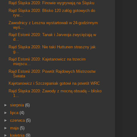
Rajd Śląska 2020: Finowie wygrywają na Śląsku
Rajd Śląska 2020: Blisko 120 załóg gotowych do
ryw...
Zawodnicy z Leszna wystartowali w 24-godzinnym
wyś...
Rajd Estonii 2020: Tanak i Jarveoja zwyciężają w
d...
Rajd Śląska 2020: Nie taki Huttunen straszny jak
g...
Rajd Estonii 2020: Kajetanowicz na trzecim
miejscu...
Rajd Estonii 2020: Powrót Rajdowych Mistrzostw
Świata
Kajetanowicz i Szczepaniak gotowi na powrót WRC
Rajd Śląska 2020: Zawody z mocną obsadą – blisko
1...
►
sierpnia
(6)
►
lipca
(4)
►
czerwca
(5)
►
maja
(5)
►
kwietnia
(9)