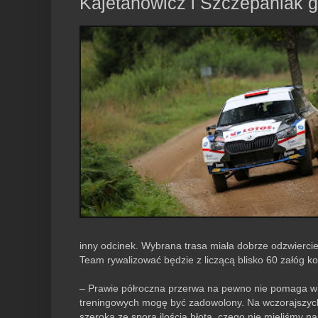
Kajetanowicz i Szczepaniak 
inny odcinek. Wybrana trasa miała dobrze odzwierci
Team rywalizować będzie z liczącą blisko 60 załóg k
– Prawie półroczna przerwa na pewno nie pomaga w n
treningowych mogę być zadowolony. Na wczorajszych 
szeroka ze sporą ilością błota, czego nie mieliśmy n