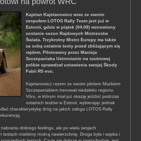
gotowi na powrót WRC
Kajetan Kajetanowicz wraz ze swoim
zespołem LOTOS Rally Team jest już w
Estonii, gdzie w piątek (04.09) wznowiony
zostanie sezon Rajdowych Mistrzostw
Świata. Trzykrotny Mistrz Europy ma także
za sobą ostatnie testy przed zbliżającym się
rajdem. Pilotowany przez Macieja
Szczepaniaka Ustronianin na szutrowej
próbie sprawdzał ustawienia swojej Škody
Fabii R5 evo.
Kajetanowicz razem ze swoim pilotem Maćkiem
Szczepaniakiem trenował niedaleko regionu
Võru, w którym miał już okazję jeździć podczas
ostatnich testów w Estonii, wybierając jednak
edlać charakterystykę dróg na jakich załoga LOTOS Rally
onkurencją.
abraniu dobrego feelingu, ale po wielu sesjach
testach mieliśmy mokrą nawierzchnię. Droga była i wąska i
a poprzednich testach. Czuję się dobrze w samochodzie, jest