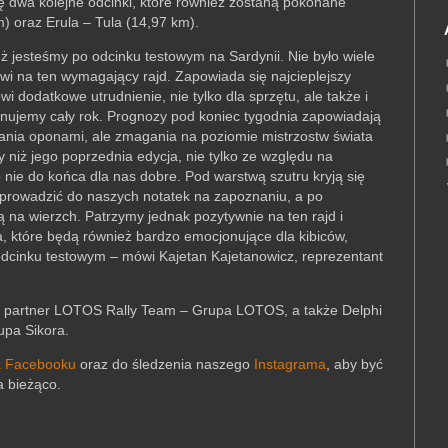
ę dwa kolejne odcinki, które również zostaną pokonane
) oraz Erula – Tula (14,97 km).
już jesteśmy po odcinku testowym na Sardynii. Nie było wiele
wi na ten wymagający rajd. Zapowiada się najcieplejszy
 dodatkowe utrudnienie, nie tylko dla sprzętu, ale także i
renujemy cały rok. Prognozy pod koniec tygodnia zapowiadają
ania oponami, ale zmagania na poziomie mistrzostw świata
 niż jego poprzednia edycja, nie tylko ze względu na
 nie do końca dla nas dobre. Pod warstwą szutru kryją się
 wprowadzić do naszych notatek na zapoznaniu, a po
na wierzch. Patrzymy jednak pozytywnie na ten rajd i
a, które będą również bardzo emocjonujące dla kibiców,
 odcinku testowym – mówi Kajetan Kajetanowicz, reprezentant
ny partner LOTOS Rally Team – Grupa LOTOS, a także Delphi
upa Sikora.
a Facebooku
oraz do śledzenia naszego
Instagrama
, aby być
a bieżąco.