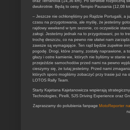
oraz Terranova (14,36 km). Po serwisie rozpoczną si
dwukrotnie. Będą to oesy Tempio Pausania (12,08 km
– Jeszcze nie ochłonęliśmy po Rajdzie Portugalii, a 
czasu na przygotowania, ale myślę, że jesteśmy goto
rajdowy weekend w tym sezonie, co oczywiście stanowi
załogi. Jesteśmy jednak na to przygotowani, po to t
trochę deszczu, co na pewno nie ułatwi nam zarządz
zawsze są wymagające. Ten rajd będzie zupełnie inny
pogodę. Drogi, które znamy, zostały naprawione, a to
głazy i ostre kamienie, których nie byliśmy w stanie
przejeździe samochodów przed nami na pewno wyjdą 
cieszymy się, że tutaj jesteśmy. Przed nami zmagani
których sporo mogliśmy zobaczyć przy trasie już na
LOTOS Rally Team.
Starty Kajetana Kajetanowicza wspierają strategicz
Technologies, Pirelli, SJS Driving Experience oraz Gr
Zapraszamy do polubienia fanpage
MotoReporter n
n