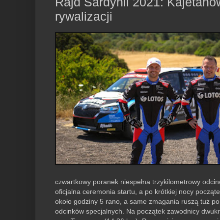
Rajd Sardynii 2021: Kajetano
rywalizacji
czwartkowy poranek niespełna trzykilometrowy odcin
oficjalna ceremonia startu, a po krótkiej nocy pocz
około godziny 5 rano, a same zmagania ruszą tuż po g
odcinków specjalnych. Na początek zawodnicy dwukro