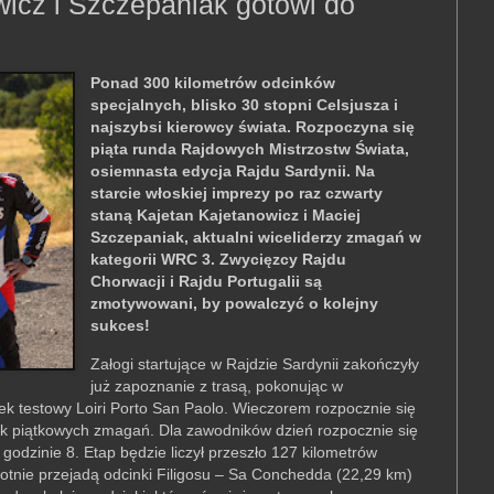
wicz i Szczepaniak gotowi do
Ponad 300 kilometrów odcinków
specjalnych, blisko 30 stopni Celsjusza i
najszybsi kierowcy świata. Rozpoczyna się
piąta runda Rajdowych Mistrzostw Świata,
osiemnasta edycja Rajdu Sardynii. Na
starcie włoskiej imprezy po raz czwarty
staną Kajetan Kajetanowicz i Maciej
Szczepaniak, aktualni wiceliderzy zmagań w
kategorii WRC 3. Zwycięzcy Rajdu
Chorwacji i Rajdu Portugalii są
zmotywowani, by powalczyć o kolejny
sukces!
Załogi startujące w Rajdzie Sardynii zakończyły
już zapoznanie z trasą, pokonując w
ek testowy Loiri Porto San Paolo. Wieczorem rozpocznie się
ątek piątkowych zmagań. Dla zawodników dzień rozpocznie się
odzinie 8. Etap będzie liczył przeszło 127 kilometrów
tnie przejadą odcinki Filigosu – Sa Conchedda (22,29 km)