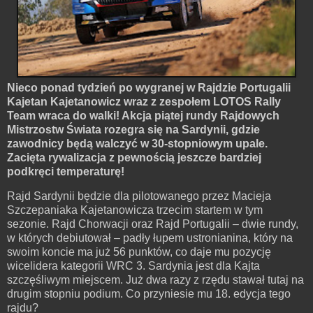
Nieco ponad tydzień po wygranej w Rajdzie Portugalii
Kajetan Kajetanowicz wraz z zespołem LOTOS Rally
Team wraca do walki! Akcja piątej rundy Rajdowych
Mistrzostw Świata rozegra się na Sardynii, gdzie
zawodnicy będą walczyć w 30-stopniowym upale.
Zacięta rywalizacja z pewnością jeszcze bardziej
podkręci temperaturę!
Rajd Sardynii będzie dla pilotowanego przez Macieja
Szczepaniaka Kajetanowicza trzecim startem w tym
sezonie. Rajd Chorwacji oraz Rajd Portugalii – dwie rundy,
w których debiutował – padły łupem ustronianina, który na
swoim koncie ma już 56 punktów, co daje mu pozycję
wicelidera kategorii WRC 3. Sardynia jest dla Kajta
szczęśliwym miejscem. Już dwa razy z rzędu stawał tutaj na
drugim stopniu podium. Co przyniesie mu 18. edycja tego
rajdu?