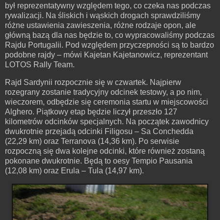
był reprezentatywny względem tego, co czeka nas podczas
rywalizacji. Na śliskich i wąskich drogach sprawdziliśmy
różne ustawienia zawieszenia, różne rodzaje opon, ale
główną bazą dla nas będzie to, co wypracowaliśmy podczas
Rajdu Portugalii. Pod względem przyczepności są to bardzo
podobne rajdy – mówi Kajetan Kajetanowicz, reprezentant
LOTOS Rally Team.
Rajd Sardynii rozpocznie się w czwartek. Najpierw
rozegrany zostanie tradycyjny odcinek testowy, a po nim,
wieczorem, odbędzie się ceremonia startu w miejscowości
Alghero. Piątkowy etap będzie liczył przeszło 127
kilometrów odcinków specjalnych. Na początek zawodnicy
dwukrotnie przejadą odcinki Filigosu – Sa Conchedda
(22,29 km) oraz Terranova (14,36 km). Po serwisie
rozpoczną się dwa kolejne odcinki, które również zostaną
pokonane dwukrotnie. Będą to oesy Tempio Pausania
(12,08 km) oraz Erula – Tula (14,97 km).