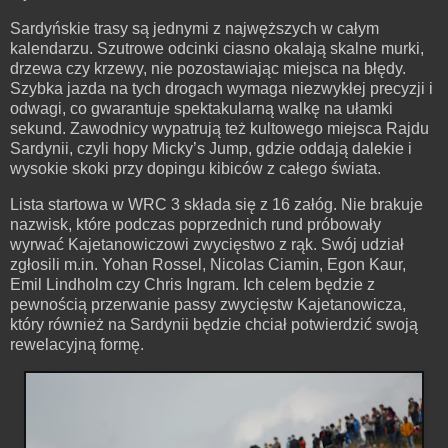
Sardyńskie trasy są jednymi z najwęższych w całym
kalendarzu. Szutrowe odcinki ciasno okalają skalne murki,
drzewa czy krzewy, nie pozostawiając miejsca na błędy.
Szybka jazda na tych drogach wymaga niezwykłej precyzji i
odwagi, co gwarantuje spektakularną walkę na ułamki
sekund. Zawodnicy wypatrują też kultowego miejsca Rajdu
Sardynii, czyli hopy Micky’s Jump, gdzie oddają dalekie i
wysokie skoki przy dopingu kibiców z całego świata.
Lista startowa w WRC 3 składa się z 16 załóg. Nie brakuje
nazwisk, które podczas poprzednich rund próbowały
wyrwać Kajetanowiczowi zwycięstwo z rąk. Swój udział
zgłosili m.in. Yohan Rossel, Nicolas Ciamin, Egon Kaur,
Emil Lindholm czy Chris Ingram. Ich celem będzie z
pewnością przerwanie passy zwycięstw Kajetanowicza,
który również na Sardynii będzie chciał potwierdzić swoją
rewelacyjną formę.