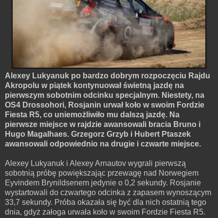
Alexey Lukyanuk po bardzo dobrym rozpoczęciu Rajdu
Akropolu w piątek kontynuował świetną jazdę na
pierwszym sobotnim odcinku specjalnym. Niestety, na
OS4 Drossohori, Rosjanin urwał koło w swoim Fordzie
Fiesta R5, co uniemożliwiło mu dalszą jazdę. Na
pierwsze miejsce w rajdzie awansowali bracia Bruno i
Hugo Magalhaes. Grzegorz Grzyb i Hubert Ptaszek
awansowali odpowiednio na drugie i czwarte miejsce.
Alexey Lukyanuk i Alexey Arnautov wygrali pierwszą
sobotnią próbę powiększając przewagę nad Norwegiem
Eyvindem Brynildsenem jedynie o 0,2 sekundy. Rosjanie
wystartowali do czwartego odcinka z zapasem wynoszącym
33,7 sekundy. Próba okazała się być dla nich ostatnią tego
dnia, gdyż załoga urwała koło w swoim Fordzie Fiesta R5.