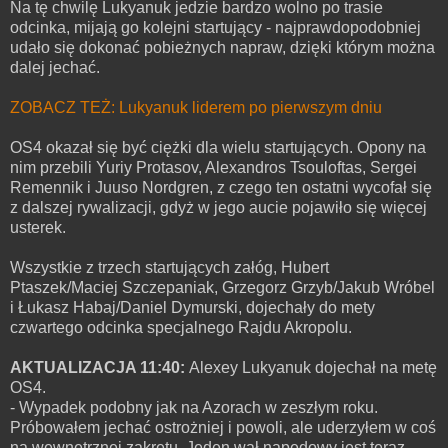
Na tę chwilę Lukyanuk jedzie bardzo wolno po trasie
odcinka, mijają go kolejni startujący - najprawdopodobniej
udało się dokonać pobieżnych napraw, dzięki którym można
dalej jechać.
ZOBACZ TEŻ: Lukyanuk liderem po pierwszym dniu
OS4 okazał się być ciężki dla wielu startujących. Opony na
nim przebili Yuriy Protasov, Alexandros Tsouloftas, Sergei
Remennik i Juuso Nordgren, z czego ten ostatni wycofał się
z dalszej rywalizacji, gdyż w jego aucie pojawiło się więcej
usterek.
Wszystkie z trzech startujących załóg, Hubert
Ptaszek/Maciej Szczepaniak, Grzegorz Grzyb/Jakub Wróbel
i Łukasz Habaj/Daniel Dymurski, dojechały do mety
czwartego odcinka specjalnego Rajdu Akropolu.
AKTUALIZACJA 11:40:
Alexey Lukyanuk dojechał na metę
OS4.
- Wypadek podobny jak na Azorach w zeszłym roku.
Próbowałem jechać ostrożniej i powoli, ale uderzyłem w coś
na wewnętrznej zakrętu. Jeden wał napędowy jest teraz