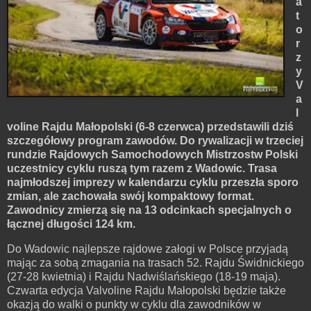
a
t
o
r
z
y
V
a
l
voline Rajdu Małopolski (6-8 czerwca) przedstawili dziś
szczegółowy program zawodów. Do rywalizacji w trzeciej
rundzie Rajdowych Samochodowych Mistrzostw Polski
uczestnicy cyklu ruszą tym razem z Wadowic. Trasa
najmłodszej imprezy w kalendarzu cyklu przeszła sporo
zmian, ale zachowała swój kompaktowy format.
Zawodnicy zmierzą się na 13 odcinkach specjalnych o
łącznej długości 124 km.
Do Wadowic najlepsze rajdowe załogi w Polsce przyjadą
mając za sobą zmagania na trasach 52. Rajdu Świdnickiego
(27-28 kwietnia) i Rajdu Nadwiślańskiego (18-19 maja).
Czwarta edycja Valvoline Rajdu Małopolski będzie także
okazją do walki o punkty w cyklu dla zawodników w