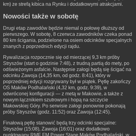
km) ze strefą kibica na Rynku i dodatkowymi atrakcjami.
Nowości także w sobotę
Drugi etap zawodów będzie niemal o połowę dłuższy od
pierwszego. W sobotę, 8 czerwca zawodników czeka ponad
80 km ścigania, podzielone na osiem odcinków specjalnych
znanych z poprzednich edycji rajdu.
Rywalizacja rozpocznie się od mierzącej 9,3 km próby
Stryszów (start o godzinie 7:48), z trudną partią do mety, po
odświeżonym asfalcie. Następnie załogi będą się ścigać na
odcinku Zawoja (14,35 km, od godz. 8:41), który w
poprzedniej edycji rozgrywany był w piątek. Pętlę zakończy
OS Maków Podhalański (4,32 km, godz. 9:39), w
odwróconej konfiguracji — z metą w Makowie, a także z
nowym łącznikiem szutrowym i hopą na szczycie
Makowskiej Góry. Po serwisie załogi ponownie pokonają
próby Stryszów (godz. 11:52) oraz Zawoja (12:45).
Finałową pętlę stanowić będą trzy odcinki specjalne:
Stryszów (15:08), Zawoja (16:01) oraz dodatkowo
punktowany RMF FM Power Stage Maków Podhalański, w