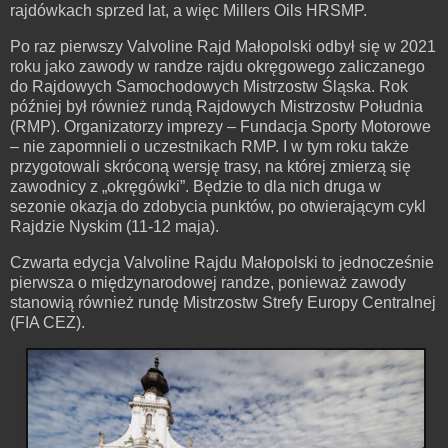
rajdówkach sprzed lat, a więc Millers Oils HRSMP.
Po raz pierwszy Valvoline Rajd Małopolski odbył się w 2021
roku jako zawody w randze rajdu okręgowego zaliczanego
do Rajdowych Samochodowych Mistrzostw Śląska. Rok
później był również rundą Rajdowych Mistrzostw Południa
(RMP). Organizatorzy imprezy – Fundacja Sporty Motorowe
– nie zapomnieli o uczestnikach RMP. I w tym roku także
przygotowali skróconą wersję trasy, na której zmierzą się
zawodnicy z „okręgówki”. Będzie to dla nich druga w
sezonie okazja do zdobycia punktów, po otwierającym cykl
Rajdzie Nyskim (11-12 maja).
Czwarta edycja Valvoline Rajdu Małopolski to jednocześnie
pierwsza o międzynarodowej randze, ponieważ zawody
stanowią również rundę Mistrzostw Strefy Europy Centralnej
(FIA CEZ).