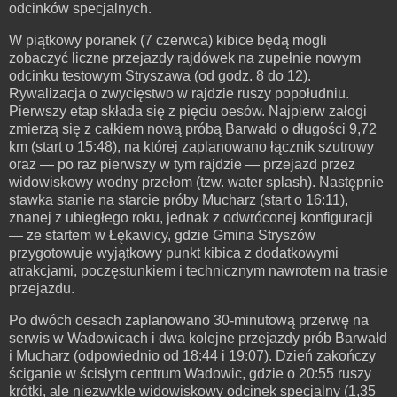
odcinków specjalnych.
W piątkowy poranek (7 czerwca) kibice będą mogli
zobaczyć liczne przejazdy rajdówek na zupełnie nowym
odcinku testowym Stryszawa (od godz. 8 do 12).
Rywalizacja o zwycięstwo w rajdzie ruszy popołudniu.
Pierwszy etap składa się z pięciu oesów. Najpierw załogi
zmierzą się z całkiem nową próbą Barwałd o długości 9,72
km (start o 15:48), na której zaplanowano łącznik szutrowy
oraz — po raz pierwszy w tym rajdzie — przejazd przez
widowiskowy wodny przełom (tzw. water splash). Następnie
stawka stanie na starcie próby Mucharz (start o 16:11),
znanej z ubiegłego roku, jednak z odwróconej konfiguracji
— ze startem w Łękawicy, gdzie Gmina Stryszów
przygotowuje wyjątkowy punkt kibica z dodatkowymi
atrakcjami, poczęstunkiem i technicznym nawrotem na trasie
przejazdu.
Po dwóch oesach zaplanowano 30-minutową przerwę na
serwis w Wadowicach i dwa kolejne przejazdy prób Barwałd
i Mucharz (odpowiednio od 18:44 i 19:07). Dzień zakończy
ściganie w ścisłym centrum Wadowic, gdzie o 20:55 ruszy
krótki, ale niezwykle widowiskowy odcinek specjalny (1,35