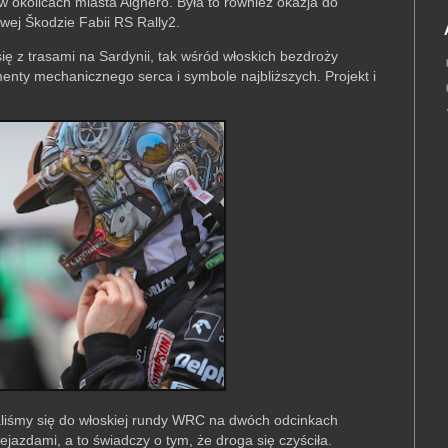
w okolicach miasta Alghero. Była to również okazja do
wej Škodzie Fabii RS Rally2.
się z trasami na Sardynii, tak wśród włoskich bezdroży
menty mechanicznego serca i symbole najbliższych. Projekt i
aliśmy się do włoskiej rundy WRC na dwóch odcinkach
jazdami, a to świadczy o tym, że droga się czyściła.