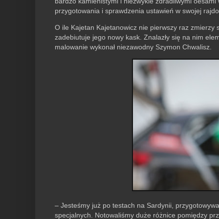
bardzo kamienistymi i niezwykle zdradliwymi oesami 
przygotowania i sprawdzenia ustawień w swojej rajdo
O ile Kajetan Kajetanowicz nie pierwszy raz zmierzy 
zadebiutuje jego nowy kask. Znalazły się na nim ele
malowanie wykonał niezawodny Szymon Chwalisz.
– Jesteśmy już po testach na Sardynii, przygotowyw
specjalnych. Notowaliśmy duże różnice pomiędzy prze