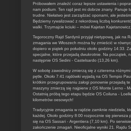
Próbowałem znaleźć coraz lepsze ustawienia i popra
nam podium. Ten rajd jest mi dobrze znany. Panuje t
trudne. Niełatwo jest zarządzać oponami, ale jeste
Będziemy rywalizować z rekordową liczbą konkurentó
walki. Trzymajcie kciuki – mówi Kajetan Kajetanowic
Tegoroczny Rajd Sardynii przyjął nietypową, jak n
zmagania we Włoszech można by zmieścić w równych
dopiero w piątek po południu około godziny 14:33. Z
specjalne, które przejadą dwukrotnie. Na początek, n
następnie OS Sedini - Castelsardo (13,26 km).
W sobotę zawodnicy zmierzą się z czterema różnymi o
pętle. Około 7:41 rajdówki wyjadą na OS Tempio Pau
krótkim przegrupowaniu załogi ponownie przejadą te s
maszyny zmierzą się najpierw z OS Monte Lerno - Mo
Ostatnią próbą tego etapu będzie OS Coiluna - Loell
kilometrów oesowych!
Tradycyjnie zmagania w rajdzie zamknie niedziela, kt
każdej. Około godziny 8:00 rozpocznie się pierwsza p
się na OS Sassari - Argentiera (7,10 km). Po serwis
zakończenie zmagań. Nieoficjalne wyniki 21. Rajdu 