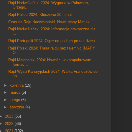
Rajd Nadwiślański 2024: Wygrana w Puławach,
Grzego...
Rajd Polski 2024: Kluczowe 30 minut
Czas na Rajd Nadwiślański. Nowe plany Matulki
Rajd Nadwiślański 2024: Informacje praktyczne dla
...
Rajd Portugalii 2024: Ogier na podium po raz dzies...
Rajd Polski 2024: Trasa rajdu bez tajemnic [MAPY
O...
Rajd Małopolski 2024: Nowości w kompaktowym
formac...
Rajd Wysp Kanaryjskich 2024: Walka Francuzów do
sa...
►
kwietnia
(15)
►
marca
(5)
►
lutego
(6)
►
stycznia
(4)
►
2023
(66)
►
2022
(56)
►
2021
(102)