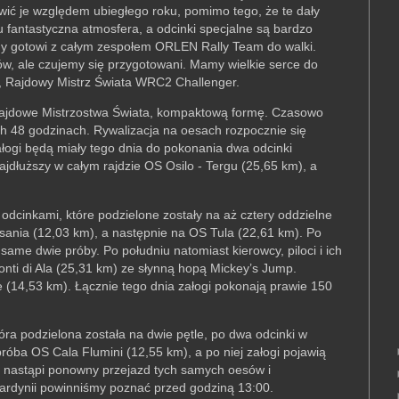
wić je względem ubiegłego roku, pomimo tego, że te dały
u fantastyczna atmosfera, a odcinki specjalne są bardzo
śmy gotowi z całym zespołem ORLEN Rally Team do walki.
w, ale czujemy się przygotowani. Mamy wielkie serce do
z, Rajdowy Mistrz Świata WRC2 Challenger.
a Rajdowe Mistrzostwa Świata, kompaktową formę. Czasowo
 48 godzinach. Rywalizacja na oesach rozpocznie się
ałogi będą miały tego dnia do pokonania dwa odcinki
ajdłuższy w całym rajdzie OS Osilo - Tergu (25,65 km), a
dcinkami, które podzielone zostały na aż cztery oddzielne
sania (12,03 km), a następnie na OS Tula (22,61 km). Po
ame dwie próby. Po południu natomiast kierowcy, piloci i ich
nti di Ala (25,31 km) ze słynną hopą Mickey’s Jump.
e (14,53 km). Łącznie tego dnia załogi pokonają prawie 150
óra podzielona została na dwie pętle, po dwa odcinki w
róba OS Cala Flumini (12,55 km), a po niej załogi pojawią
ie nastąpi ponowny przejazd tych samych oesów i
Sardynii powinniśmy poznać przed godziną 13:00.