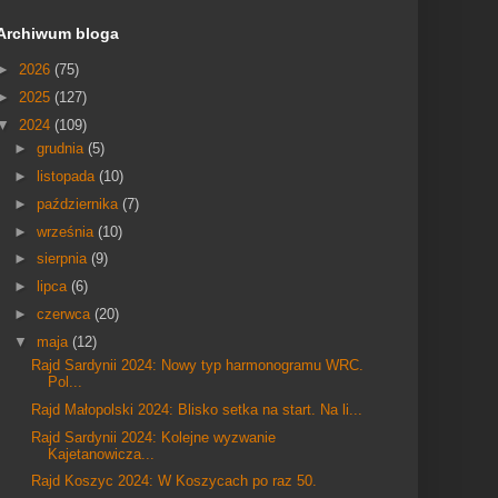
Archiwum bloga
►
2026
(75)
►
2025
(127)
▼
2024
(109)
►
grudnia
(5)
►
listopada
(10)
►
października
(7)
►
września
(10)
►
sierpnia
(9)
►
lipca
(6)
►
czerwca
(20)
▼
maja
(12)
Rajd Sardynii 2024: Nowy typ harmonogramu WRC.
Pol...
Rajd Małopolski 2024: Blisko setka na start. Na li...
Rajd Sardynii 2024: Kolejne wyzwanie
Kajetanowicza...
Rajd Koszyc 2024: W Koszycach po raz 50.