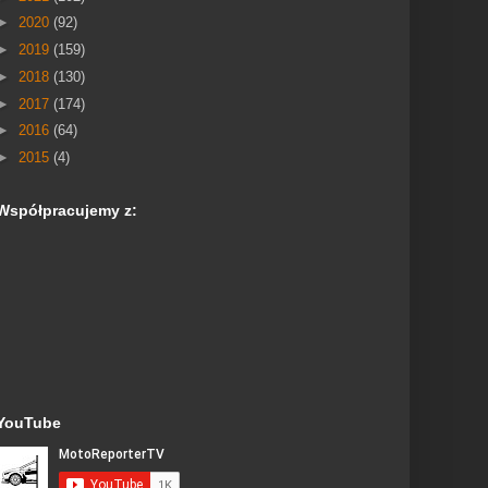
►
2020
(92)
►
2019
(159)
►
2018
(130)
►
2017
(174)
►
2016
(64)
►
2015
(4)
Współpracujemy z:
YouTube