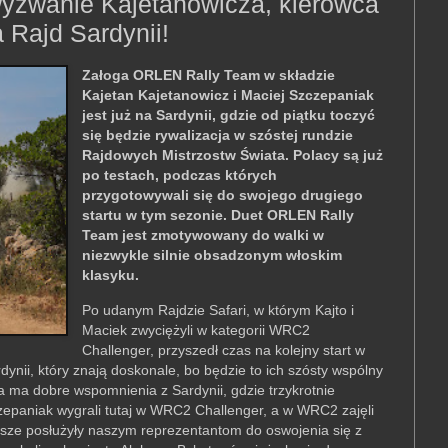
wyzwanie Kajetanowicza, kierowca
Rajd Sardynii!
Załoga ORLEN Rally Team w składzie
Kajetan Kajetanowicz i Maciej Szczepaniak
jest już na Sardynii, gdzie od piątku toczyć
się będzie rywalizacja w szóstej rundzie
Rajdowych Mistrzostw Świata. Polacy są już
po testach, podczas których
przygotowywali się do swojego drugiego
startu w tym sezonie. Duet ORLEN Rally
Team jest zmotywowany do walki w
niezwykle silnie obsadzonym włoskim
klasyku.
Po udanym Rajdzie Safari, w którym Kajto i
Maciek zwyciężyli w kategorii WRC2
Challenger, przyszedł czas na kolejny start w
nii, który znają doskonale, bo będzie to ich szósty wspólny
ga ma dobre wspomnienia z Sardynii, gdzie trzykrotnie
zepaniak wygrali tutaj w WRC2 Challenger, a w WRC2 zajęli
zawsze posłużyły naszym reprezentantom do oswojenia się z