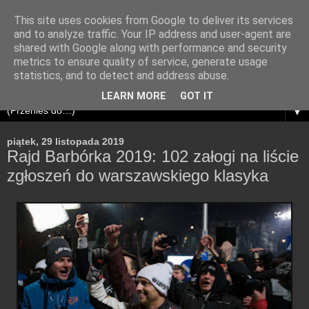
This site uses cookies from Google to deliver its services
and to analyze traffic. Your IP address and user-agent are
shared with Google along with performance and security
metrics to ensure quality of service, generate usage
statistics, and to detect and address abuse.
LEARN MORE
GOT IT
▼
piątek, 29 listopada 2019
Rajd Barbórka 2019: 102 załogi na liście
zgłoszeń do warszawskiego klasyka