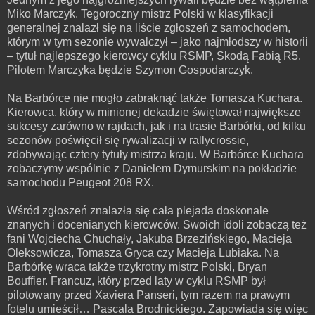
Miko Marczyk. Tegoroczny mistrz Polski w klasyfikacji
generalnej znalazł się na liście zgłoszeń z samochodem,
którym w tym sezonie wywalczył – jako najmłodszy w historii
– tytuł najlepszego kierowcy cyklu RSMP, Skodą Fabią R5.
Pilotem Marczyka będzie Szymon Gospodarczyk.
Na Barbórce nie mogło zabraknąć także Tomasza Kuchara.
Kierowca, który w minionej dekadzie świętował największe
sukcesy zarówno w rajdach, jak i na trasie Barbórki, od kilku
sezonów poświęcił się rywalizacji w rallycrossie,
zdobywając cztery tytuły mistrza kraju. W Barbórce Kuchara
zobaczymy wspólnie z Danielem Dymurskim na pokładzie
samochodu Peugeot 208 RX.
Wśród zgłoszeń znalazła się cała plejada doskonale
znanych i docenianych kierowców. Swoich idoli zobaczą też
fani Wojciecha Chuchały, Jakuba Brzezińskiego, Macieja
Oleksowicza, Tomasza Gryca czy Macieja Lubiaka. Na
Barbórkę wraca także trzykrotny mistrz Polski, Bryan
Bouffier. Francuz, który przed laty w cyklu RSMP był
pilotowany przed Xaviera Panseri, tym razem na prawym
fotelu umieścił… Pascala Brodnickiego. Zapowiada się więc