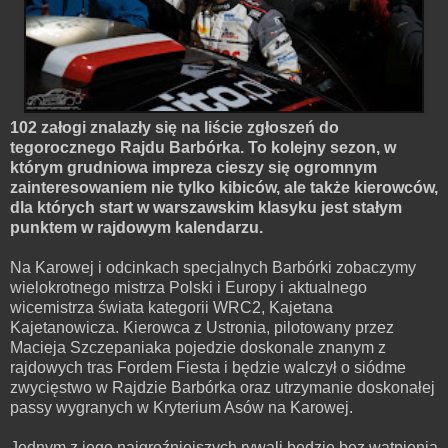
102 załogi znalazły się na liście zgłoszeń do
tegorocznego Rajdu Barbórka. To kolejny sezon, w
którym grudniowa impreza cieszy się ogromnym
zainteresowaniem nie tylko kibiców, ale także kierowców,
dla których start w warszawskim klasyku jest stałym
punktem w rajdowym kalendarzu.
Na Karowej i odcinkach specjalnych Barbórki zobaczymy
wielokrotnego mistrza Polski i Europy i aktualnego
wicemistrza świata kategorii WRC2, Kajetana
Kajetanowicza. Kierowca z Ustronia, pilotowany przez
Macieja Szczepaniaka pojedzie doskonale znanym z
rajdowych tras Fordem Fiesta i będzie walczył o siódme
zwycięstwo w Rajdzie Barbórka oraz utrzymanie doskonałej
passy wygranych w Kryterium Asów na Karowej.
Jednym z jego najgroźniejszych rywali będzie bez wątpienia