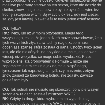
prawdopodobnie by nie doszło. Gdybym sfinalizował pewne
możliwe programy startów na ten sezon, które nie doszły do
skutku, znów... tego testu pewnie by nie było. Jest więc też
trochę szczęścia w tym. Są w życiu okresy, gdy jest ciężej,
są, gdy jest łatwiej. Nawet jeśli to tylko jeden dzień testowy.
CG:
Tylko?
RK:
Tylko, lub aż w moim przypadku. Magią tego
wszystkiego jest to, że jeden dzień może spowodować, że o
tych wszystkich złych chwilach ty nagle zapominasz i
doceniasz szansę, która została ci dana. Choćby tylko jeden
test, ale dla niektórych, na przykład dla mnie, jest on wart
więcej, niż wszystko, co mogę sobie wyobrazić. Przez
wszystkie te lata próbowałem o Formule 1 może nie
zapomnieć, ale mieć z nią jak najmniej wspólnego,
tymczasem tak naprawdę ta myśl, czy marzenie, żebym
znów zasiadł za kierownicą bolidu, nie zgasły. Zawsze
gdzieś tam były.
CG:
Tak jednak nie musiało się skończyć, bo w pierwszym
sezonie w rajdach zostałeś mistrzem WRC2!
RK:
Gdyby ta droga, którą wybrałem po wypadku się
powiodła, gdybym startował w WRC, na pewno nie byłbym