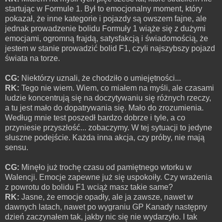
startując w Formule 1. Był to emocjonalny moment, który
pokazał, że inne kategorie i pojazdy są owszem fajne, ale
jednak prowadzenie bolidu Formuły 1 wiąże się z dużymi
emocjami, ogromną frajdą, satysfakcją i świadomością, że
jestem w stanie prowadzić bolid F1, czyli najszybszy pojazd
świata na torze.
CG:
Niektórzy uznali, że chodziło o umiejętności...
RK:
Tego nie wiem. Wiem, co miałem na myśli, ale czasami
ludzie koncentrują się na doczytywaniu się różnych rzeczy,
a tu jest mało do dopatrywania się. Mało do zrozumienia.
Według mnie test poszedł bardzo dobrze i tyle, a co
przyniesie przyszłość... zobaczymy. W tej sytuacji to jedyne
słuszne podejście. Każda inna akcja, czy próby, nie mają
sensu.
CG:
Minęło już trochę czasu od pamiętnego wtorku w
Walencji. Emocje zapewne już się uspokoiły. Czy wrażenia
z powrotu do bolidu F1 wciąż masz takie same?
RK:
Jasne, że emocje opadły, ale ja zawsze, nawet w
dawnych latach, nawet po wygraniu GP Kanady następny
dzień zaczynałem tak, jakby nic się nie wydarzyło. I tak