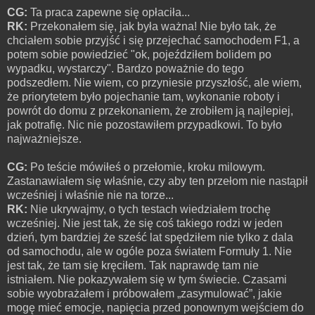
CG:
Ta praca zapewne się opłaciła...
RK:
Przekonałem się, jak była ważna! Nie było tak, że
chciałem sobie przyjść i się przejechać samochodem F1, a
potem sobie powiedzieć "ok, pojeździłem bolidem po
wypadku, wystarczy". Bardzo poważnie do tego
podszedłem. Nie wiem, co przyniesie przyszłość, ale wiem,
że priorytetem było pojechanie tam, wykonanie roboty i
powrót do domu z przekonaniem, że zrobiłem ją najlepiej,
jak potrafię. Nic nie pozostawiłem przypadkowi. To było
najważniejsze.
CG:
Po teście mówiłeś o przełomie, kroku milowym.
Zastanawiałem się właśnie, czy aby ten przełom nie nastąpił
wcześniej i właśnie nie na torze...
RK:
Nie ukrywajmy, o tych testach wiedziałem trochę
wcześniej. Nie jest tak, że się coś takiego rodzi w jeden
dzień, tym bardziej że sześć lat spędziłem nie tylko z dala
od samochodu, ale w ogóle poza światem Formuły 1. Nie
jest tak, że tam się kręciłem. Tak naprawdę tam nie
istniałem. Nie pokazywałem się w tym świecie. Czasami
sobie wyobrażałem i próbowałem „zasymulować”, jakie
mogę mieć emocje, napięcia przed ponownym wejściem do