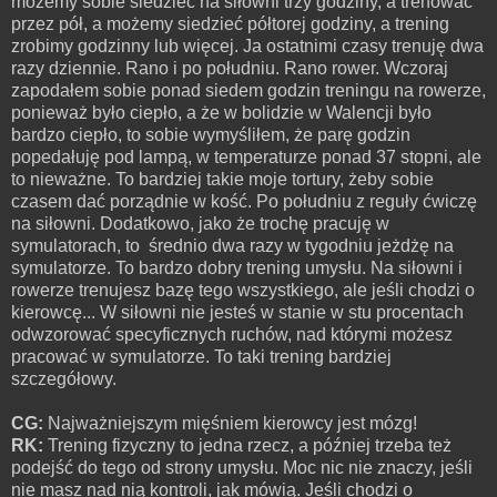
możemy sobie siedzieć na siłowni trzy godziny, a trenować
przez pół, a możemy siedzieć półtorej godziny, a trening
zrobimy godzinny lub więcej. Ja ostatnimi czasy trenuję dwa
razy dziennie. Rano i po południu. Rano rower. Wczoraj
zapodałem sobie ponad siedem godzin treningu na rowerze,
ponieważ było ciepło, a że w bolidzie w Walencji było
bardzo ciepło, to sobie wymyśliłem, że parę godzin
popedałuję pod lampą, w temperaturze ponad 37 stopni, ale
to nieważne. To bardziej takie moje tortury, żeby sobie
czasem dać porządnie w kość. Po południu z reguły ćwiczę
na siłowni. Dodatkowo, jako że trochę pracuję w
symulatorach, to średnio dwa razy w tygodniu jeżdżę na
symulatorze. To bardzo dobry trening umysłu. Na siłowni i
rowerze trenujesz bazę tego wszystkiego, ale jeśli chodzi o
kierowcę... W siłowni nie jesteś w stanie w stu procentach
odwzorować specyficznych ruchów, nad którymi możesz
pracować w symulatorze. To taki trening bardziej
szczegółowy.
CG:
Najważniejszym mięśniem kierowcy jest mózg!
RK:
Trening fizyczny to jedna rzecz, a później trzeba też
podejść do tego od strony umysłu. Moc nic nie znaczy, jeśli
nie masz nad nią kontroli, jak mówią. Jeśli chodzi o