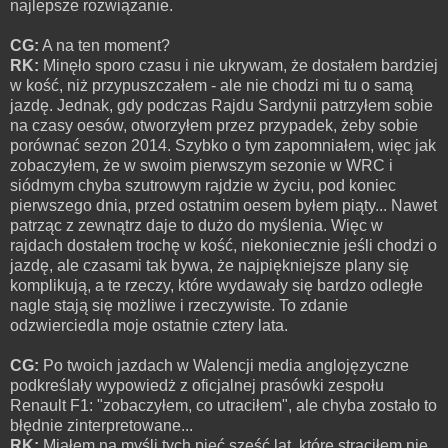
najlepsze rozwiązanie.
CG:
A na ten moment?
RK:
Minęło sporo czasu i nie ukrywam, że dostałem bardziej
w kość, niż przypuszczałem - ale nie chodzi mi tu o samą
jazdę. Jednak, gdy podczas Rajdu Sardynii patrzyłem sobie
na czasy oesów, otworzyłem przez przypadek, żeby sobie
porównać sezon 2014. Szybko o tym zapomniałem, więc jak
zobaczyłem, że w swoim pierwszym sezonie w WRC i
siódmym chyba szutrowym rajdzie w życiu, pod koniec
pierwszego dnia, przed ostatnim oesem byłem piąty... Nawet
patrząc z zewnątrz daje to dużo do myślenia. Więc w
rajdach dostałem trochę w kość, niekoniecznie jeśli chodzi o
jazdę, ale czasami tak bywa, że najpiękniejsze plany się
komplikują, a te rzeczy, które wydawały się bardzo odległe
nagle stają się możliwe i rzeczywiste. To zdanie
odzwierciedla moje ostatnie cztery lata.
CG:
Po twoich jazdach w Walencji media anglojęzyczne
podkreślały wypowiedż z oficjalnej prasówki zespołu
Renault F1: "zobaczyłem, co utraciłem", ale chyba zostało to
błędnie zinterpretowane...
RK:
Miałem na myśli tych pięć sześć lat, które straciłem nie