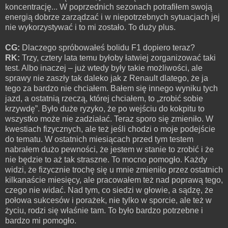
koncentrację... W poprzednich sezonach potrafiłem swoją
energią dobrze zarządzać i w niepotrzebnych sytuacjach jej
nie wykorzystywać i to mi zostało. To duży plus.
CG:
Dlaczego spróbowałeś bolidu F1 dopiero teraz?
RK:
Trzy, cztery lata temu byłoby łatwiej zorganizować taki
test. Albo inaczej – już wtedy były takie możliwości, ale
sprawy nie zaszły tak daleko jak z Renault dlatego, że ja
tego za bardzo nie chciałem. Bałem się innego wyniku tych
jazd, a ostatnią rzeczą, której chciałem, to „zrobić sobie
krzywdę”. Było duże ryzyko, że po wejściu do kokpitu to
wszystko może nie zadziałać. Teraz sporo się zmieniło. W
kwestiach fizycznych, ale też jeśli chodzi o moje podejście
do tematu. W ostatnich miesiącach przed tym testem
nabrałem dużo pewności, że jestem w stanie to zrobić i że
nie będzie to aż tak straszne. To mocno pomogło. Każdy
widzi, że fizycznie trochę się u mnie zmieniło przez ostatnich
kilkanaście miesięcy, ale pracowałem też nad poprawą tego,
czego nie widać. Nad tym, co siedzi w głowie, a sądzę, że
połowa sukcesów i porażek, nie tylko w sporcie, ale też w
życiu, rodzi się właśnie tam. To było bardzo potrzebne i
bardzo mi pomogło.