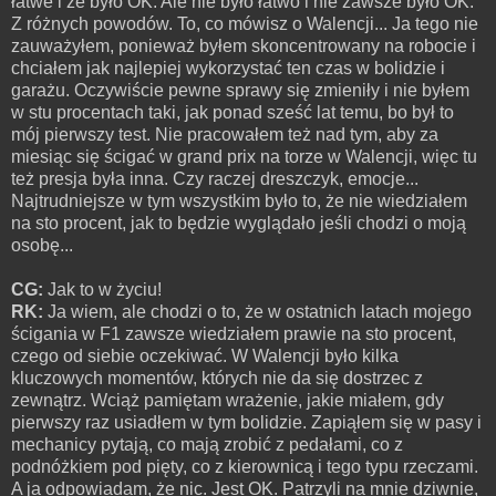
łatwe i że było OK. Ale nie było łatwo i nie zawsze było OK.
Z różnych powodów. To, co mówisz o Walencji... Ja tego nie
zauważyłem, ponieważ byłem skoncentrowany na robocie i
chciałem jak najlepiej wykorzystać ten czas w bolidzie i
garażu. Oczywiście pewne sprawy się zmieniły i nie byłem
w stu procentach taki, jak ponad sześć lat temu, bo był to
mój pierwszy test. Nie pracowałem też nad tym, aby za
miesiąc się ścigać w grand prix na torze w Walencji, więc tu
też presja była inna. Czy raczej dreszczyk, emocje...
Najtrudniejsze w tym wszystkim było to, że nie wiedziałem
na sto procent, jak to będzie wyglądało jeśli chodzi o moją
osobę...
CG:
Jak to w życiu!
RK:
Ja wiem, ale chodzi o to, że w ostatnich latach mojego
ścigania w F1 zawsze wiedziałem prawie na sto procent,
czego od siebie oczekiwać. W Walencji było kilka
kluczowych momentów, których nie da się dostrzec z
zewnątrz. Wciąż pamiętam wrażenie, jakie miałem, gdy
pierwszy raz usiadłem w tym bolidzie. Zapiąłem się w pasy i
mechanicy pytają, co mają zrobić z pedałami, co z
podnóżkiem pod pięty, co z kierownicą i tego typu rzeczami.
A ja odpowiadam, że nic. Jest OK. Patrzyli na mnie dziwnie,