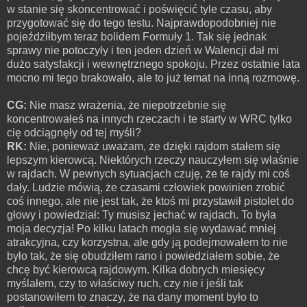
w stanie się skoncentrować i poświęcić tyle czasu, aby
przygotować się do tego testu. Najprawdopodobniej nie
pojeździłbym teraz bolidem Formuły 1. Tak się jednak
sprawy nie potoczyły i ten jeden dzień w Walencji dał mi
dużo satysfakcji i wewnętrznego spokoju. Przez ostatnie lata
mocno mi tego brakowało, ale to już temat na inną rozmowę.
CG:
Nie masz wrażenia, że niepotrzebnie się
koncentrowałeś na innych rzeczach i te starty w WRC tylko
cię odciągnęły od tej myśli?
RK:
Nie, ponieważ uważam, że dzięki rajdom stałem się
lepszym kierowcą. Niektórych rzeczy nauczyłem się właśnie
w rajdach. W pewnych sytuacjach czuję, że te rajdy mi coś
dały. Ludzie mówią, że czasami człowiek powinien zrobić
coś innego, ale nie jest tak, że ktoś mi przystawił pistolet do
głowy i powiedział: Ty musisz jechać w rajdach. To była
moja decyzja! Po kilku latach mogła się wydawać mniej
atrakcyjna, czy korzystna, ale gdy ją podejmowałem to nie
było tak, że się obudziłem rano i powiedziałem sobie, że
chcę być kierowcą rajdowym. Kilka dobrych miesięcy
myślałem, czy to właściwy ruch, czy nie i jeśli tak
postanowiłem to znaczy, że na dany moment było to