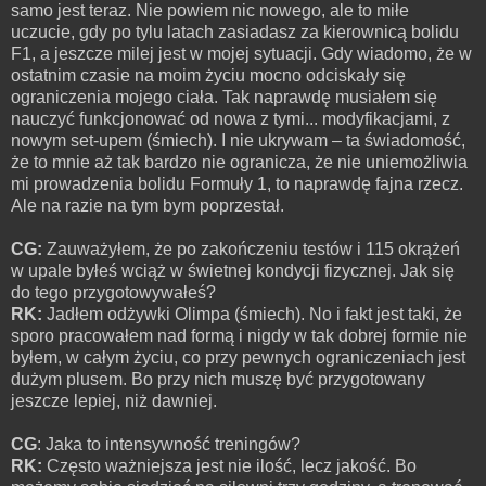
samo jest teraz. Nie powiem nic nowego, ale to miłe
uczucie, gdy po tylu latach zasiadasz za kierownicą bolidu
F1, a jeszcze milej jest w mojej sytuacji. Gdy wiadomo, że w
ostatnim czasie na moim życiu mocno odciskały się
ograniczenia mojego ciała. Tak naprawdę musiałem się
nauczyć funkcjonować od nowa z tymi... modyfikacjami, z
nowym set-upem (śmiech). I nie ukrywam – ta świadomość,
że to mnie aż tak bardzo nie ogranicza, że nie uniemożliwia
mi prowadzenia bolidu Formuły 1, to naprawdę fajna rzecz.
Ale na razie na tym bym poprzestał.
CG:
Zauważyłem, że po zakończeniu testów i 115 okrążeń
w upale byłeś wciąż w świetnej kondycji fizycznej. Jak się
do tego przygotowywałeś?
RK:
Jadłem odżywki Olimpa (śmiech). No i fakt jest taki, że
sporo pracowałem nad formą i nigdy w tak dobrej formie nie
byłem, w całym życiu, co przy pewnych ograniczeniach jest
dużym plusem. Bo przy nich muszę być przygotowany
jeszcze lepiej, niż dawniej.
CG
: Jaka to intensywność treningów?
RK:
Często ważniejsza jest nie ilość, lecz jakość. Bo