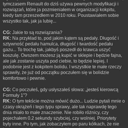
tymczasem Renault do dziś używa pewnych modyfikacji i
rozwiązań, które ja pozmieniałem w organizacji kokpitu,
kiedy tam przeszedłem w 2010 roku. Poustawiałem sobie
wszystko tak, jak ja lubię...
CG:
Jakie to są rozwiązania?
RK:
Na przykład to, pod jakim kątem są pedały. Długość i
sztywność pedału hamulca, długość i twardość pedału
gazu... To trochę tak, jakbyś poszedł do krawca uszyć
koszulę. Owszem możesz ją kupić w sklepie i będzie fajna,
ale jak zostanie uszyta pod ciebie, to będzie lepiej. I
podobnie jest z kokpitem bolidu. I wszystkie te małe rzeczy
sprawiły, że już od początku poczułem się w bolidzie
komfortowo i pewnie.
CG:
Co poczułeś, gdy usłyszałeś słowa: „jesteś kierowcą
Formuły 1”?
RK:
O tym tekście można mówić dużo... Ludzie pytali mnie o
czasy okrążeń i tego typu sprawy, ale tak naprawdę tego
dnia miało to małe znaczenie. Nie robiło różnicy, czy
pojechałem 0.2 sekundy szybciej, czy wolniej. Priorytety
były inne. Po tym, jak zobaczyłem po paru kółkach, że nie