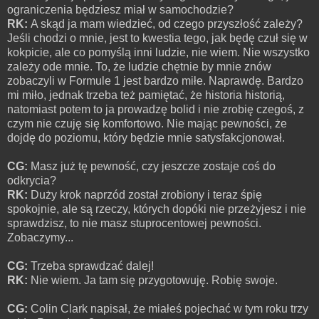
ograniczenia będziesz miał w samochodzie?
RK:
A skąd ja mam wiedzieć, od czego przyszłość zależy?
Jeśli chodzi o mnie, jest to kwestia tego, jak będę czuł się w
kokpicie, ale co pomyślą inni ludzie, nie wiem. Nie wszystko
zależy ode mnie. To, że ludzie chętnie by mnie znów
zobaczyli w Formule 1 jest bardzo miłe. Naprawdę. Bardzo
mi miło, jednak trzeba też pamiętać, że historia historią,
natomiast potem to ja prowadzę bolid i nie zrobię czegoś, z
czym nie czuję się komfortowo. Nie mając pewności, że
dojdę do poziomu, który będzie mnie satysfakcjonował.
CG:
Masz już tę pewność, czy jeszcze zostaje coś do
odkrycia?
RK:
Duży krok naprzód został zrobiony i teraz śpię
spokojnie, ale są rzeczy, których dopóki nie przeżyjesz i nie
sprawdzisz, to nie masz stuprocentowej pewności.
Zobaczymy...
CG:
Trzeba sprawdzać dalej!
RK:
Nie wiem. Ja tam się przygotowuję. Robię swoje.
CG:
Colin Clark napisał, że miałeś pojechać w tym roku trzy