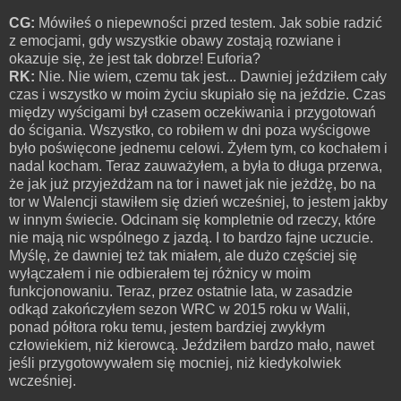
CG:
Mówiłeś o niepewności przed testem. Jak sobie radzić
z emocjami, gdy wszystkie obawy zostają rozwiane i
okazuje się, że jest tak dobrze! Euforia?
RK:
Nie. Nie wiem, czemu tak jest... Dawniej jeździłem cały
czas i wszystko w moim życiu skupiało się na jeździe. Czas
między wyścigami był czasem oczekiwania i przygotowań
do ścigania. Wszystko, co robiłem w dni poza wyścigowe
było poświęcone jednemu celowi. Żyłem tym, co kochałem i
nadal kocham. Teraz zauważyłem, a była to długa przerwa,
że jak już przyjeżdżam na tor i nawet jak nie jeżdżę, bo na
tor w Walencji stawiłem się dzień wcześniej, to jestem jakby
w innym świecie. Odcinam się kompletnie od rzeczy, które
nie mają nic wspólnego z jazdą. I to bardzo fajne uczucie.
Myślę, że dawniej też tak miałem, ale dużo częściej się
wyłączałem i nie odbierałem tej różnicy w moim
funkcjonowaniu. Teraz, przez ostatnie lata, w zasadzie
odkąd zakończyłem sezon WRC w 2015 roku w Walii,
ponad półtora roku temu, jestem bardziej zwykłym
człowiekiem, niż kierowcą. Jeździłem bardzo mało, nawet
jeśli przygotowywałem się mocniej, niż kiedykolwiek
wcześniej.