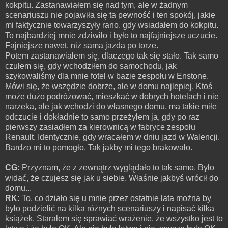
kokpitu. Zastanawiałem się nad tym, ale w żadnym
scenariuszu nie pojawiła się ta pewność i ten spokój, jakie
mi faktycznie towarzyszyły rano, gdy wsiadałem do kokpitu.
To najbardziej mnie zdziwiło i było to najfajniejsze uczucie.
Fajniejsze nawet, niż sama jazda po torze.
Potem zastanawiałem się, dlaczego tak się stało. Tak samo
czułem się, gdy wchodziłem do samochodu, jak
szykowaliśmy dla mnie fotel w bazie zespołu w Enstone.
Mówi się, że wszędzie dobrze, ale w domu najlepiej. Ktoś
może dużo podróżować, mieszkać w dobrych hotelach i nie
narzeka, ale jak wchodzi do własnego domu, ma takie miłe
odczucie i dokładnie to samo przeżyłem ja, gdy po raz
pierwszy zasiadłem za kierownicą w fabryce zespołu
Renault. Identycznie, gdy wracałem w dniu jazd w Walencji.
Bardzo mi to pomogło. Tak jakby mi tego brakowało.
CG:
Przyznam, że z zewnątrz wyglądało to tak samo. Było
widać, że czujesz się jak u siebie. Właśnie jakbyś wrócił do
domu...
RK:
To, co działo się u mnie przez ostatnie lata można by
było podzielić na kilka różnych scenariuszy i napisać kilka
książek. Starałem się sprawiać wrażenie, że wszystko jest to