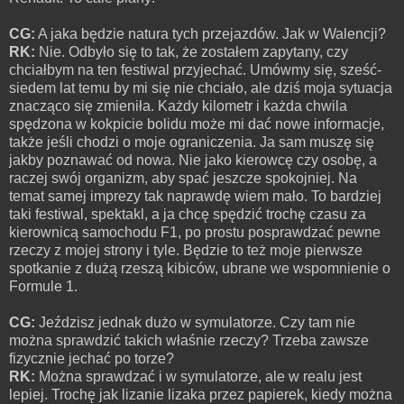
CG:
A jaka będzie natura tych przejazdów. Jak w Walencji?
RK:
Nie. Odbyło się to tak, że zostałem zapytany, czy
chciałbym na ten festiwal przyjechać. Umówmy się, sześć-
siedem lat temu by mi się nie chciało, ale dziś moja sytuacja
znacząco się zmieniła. Każdy kilometr i każda chwila
spędzona w kokpicie bolidu może mi dać nowe informacje,
także jeśli chodzi o moje ograniczenia. Ja sam muszę się
jakby poznawać od nowa. Nie jako kierowcę czy osobę, a
raczej swój organizm, aby spać jeszcze spokojniej. Na
temat samej imprezy tak naprawdę wiem mało. To bardziej
taki festiwal, spektakl, a ja chcę spędzić trochę czasu za
kierownicą samochodu F1, po prostu posprawdzać pewne
rzeczy z mojej strony i tyle. Będzie to też moje pierwsze
spotkanie z dużą rzeszą kibiców, ubrane we wspomnienie o
Formule 1.
CG:
Jeździsz jednak dużo w symulatorze. Czy tam nie
można sprawdzić takich właśnie rzeczy? Trzeba zawsze
fizycznie jechać po torze?
RK:
Można sprawdzać i w symulatorze, ale w realu jest
lepiej. Trochę jak lizanie lizaka przez papierek, kiedy można