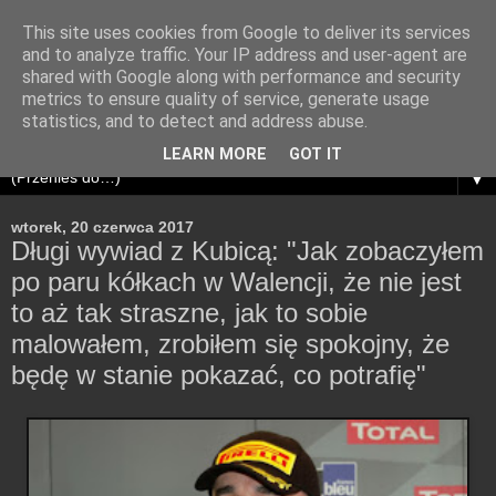
This site uses cookies from Google to deliver its services
and to analyze traffic. Your IP address and user-agent are
shared with Google along with performance and security
metrics to ensure quality of service, generate usage
statistics, and to detect and address abuse.
LEARN MORE
GOT IT
▼
wtorek, 20 czerwca 2017
Długi wywiad z Kubicą: "Jak zobaczyłem
po paru kółkach w Walencji, że nie jest
to aż tak straszne, jak to sobie
malowałem, zrobiłem się spokojny, że
będę w stanie pokazać, co potrafię"