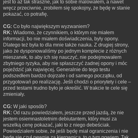
jest to aż tak straszne, jak to sobie malowałem, a nawet
wręcz przeciwnie, zrobiłem się spokojny, że będę w stanie
pokazać, co potrafię.
CG:
Co było największym wyzwaniem?
RK:
Wiadomo, że czynnikiem, o którym nie miałem
informacji, bo nie miałem doświadczenia, były opony.
Dlatego też była to dla mnie także nauka. Z drugiej strony,
jako że dysponowaliśmy po jednym komplecie z różnych
mieszanek, to aby ich się nauczyć, nie podejmowałem
zbytniego ryzyka, aby nie spłaszczyć żadnej opony i móc
pojeździć jak najwięcej. Generalnie do tego testu
podszedłem bardzo dojrzale i od samego początku, od
przygotowań po realizację. Jeśli chodzi o priorytety i cele –
przed testami trudno było je określić. W trakcie te cele się
zmieniały.
CG:
W jaki sposób?
RK:
Od razu powiedziałem, jeszcze przed jazdą, że nie
jestem osiemnastoletnim debiutantem, który musi za
wszelką cenę pokazać, jaki to z niego debeściak.
Powiedziałem sobie, że jeśli będę miał ograniczenia i nie
będę się czuł pewnie za kierownicą, to o tym powiem. Tak