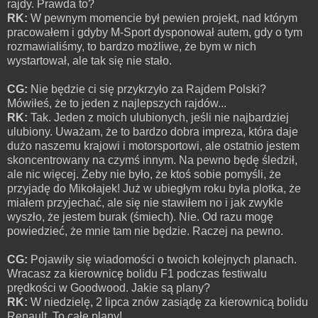
rajdy. Prawda to?
RK:
W pewnym momencie był pewien projekt, nad którym
pracowałem i gdyby M-Sport dysponował autem, gdy o tym
rozmawialiśmy, to bardzo możliwe, że bym w nich
wystartował, ale tak się nie stało.
CG:
Nie będzie ci się przykrzyło za Rajdem Polski?
Mówiłeś, że to jeden z najlepszych rajdów...
RK:
Tak. Jeden z moich ulubionych, jeśli nie najbardziej
ulubiony. Uważam, że to bardzo dobra impreza, która daje
dużo naszemu krajowi i motorsportowi, ale ostatnio jestem
skoncentrowany na czymś innym. Na pewno będę śledził,
ale nic więcej. Żeby nie było, że ktoś sobie pomyśli, że
przyjadę do Mikołajek! Już w ubiegłym roku była plotka, że
miałem przyjechać, ale się nie stawiłem no i jak zwykle
wyszło, że jestem burak (śmiech). Nie. Od razu mogę
powiedzieć, że mnie tam nie będzie. Raczej na pewno.
CG:
Pojawiły się wiadomości o twoich kolejnych planach.
Wracasz za kierownicę bolidu F1 podczas festiwalu
prędkości w Goodwood. Jakie są plany?
RK:
W niedzielę, 2 lipca znów zasiądę za kierownicą bolidu
Renault. To całe plany!