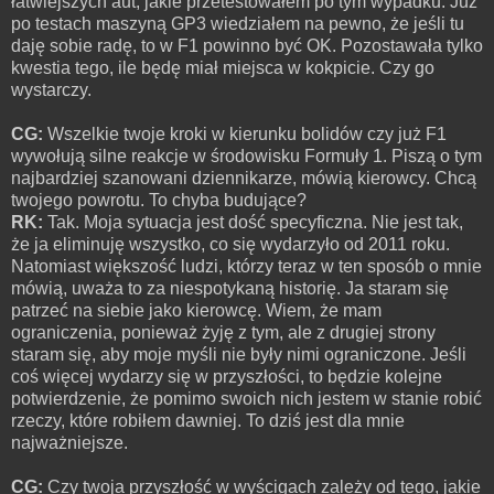
łatwiejszych aut, jakie przetestowałem po tym wypadku. Już
po testach maszyną GP3 wiedziałem na pewno, że jeśli tu
daję sobie radę, to w F1 powinno być OK. Pozostawała tylko
kwestia tego, ile będę miał miejsca w kokpicie. Czy go
wystarczy.
CG:
Wszelkie twoje kroki w kierunku bolidów czy już F1
wywołują silne reakcje w środowisku Formuły 1. Piszą o tym
najbardziej szanowani dziennikarze, mówią kierowcy. Chcą
twojego powrotu. To chyba budujące?
RK:
Tak. Moja sytuacja jest dość specyficzna. Nie jest tak,
że ja eliminuję wszystko, co się wydarzyło od 2011 roku.
Natomiast większość ludzi, którzy teraz w ten sposób o mnie
mówią, uważa to za niespotykaną historię. Ja staram się
patrzeć na siebie jako kierowcę. Wiem, że mam
ograniczenia, ponieważ żyję z tym, ale z drugiej strony
staram się, aby moje myśli nie były nimi ograniczone. Jeśli
coś więcej wydarzy się w przyszłości, to będzie kolejne
potwierdzenie, że pomimo swoich nich jestem w stanie robić
rzeczy, które robiłem dawniej. To dziś jest dla mnie
najważniejsze.
CG:
Czy twoja przyszłość w wyścigach zależy od tego, jakie