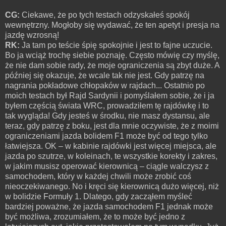
CG:
Ciekawe, że po tych testach odzyskałeś spokój
wewnętrzny. Mogłoby się wydawać, że ten apetyt i presja na
jazdę wzrosną!
RK:
Ja tam po teście śpię spokojnie i jest to fajne uczucie.
Bo ja wciąż trochę siebie poznaję. Często mówię czy myślę,
że nie dam sobie rady, że moje ograniczenia są zbyt duże. A
później się okazuje, że wcale tak nie jest. Gdy patrzę na
nagrania pokładowe chłopaków w rajdach... Ostatnio po
moich testach był Rajd Sardynii i pomyślałem sobie, że i ja
byłem częścią świata WRC, prowadziłem tę rajdówkę i to
tak wygląda! Gdy jesteś w środku, nie masz dystansu, ale
teraz, gdy patrzę z boku, jest dla mnie oczywiste, że z moimi
ograniczeniami jazda bolidem F1 może być od tego tylko
łatwiejsza. OK – w kabinie rajdówki jest więcej miejsca, ale
jazda po szutrze, w koleinach, te wszystkie korekty i zakres,
w jakim musisz operować kierownicą – ciągle walczysz z
samochodem, który w każdej chwili może zrobić coś
nieoczekiwanego. No i kręci się kierownicą dużo więcej, niż
w bolidzie Formuły 1. Dlatego, gdy zacząłem myśleć
bardziej poważne, że jazda samochodem F1 jednak może
być możliwa, zrozumiałem, że to może być jedno z