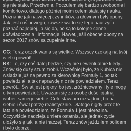
się nie stało. Przeciwnie. Poczułem się bardzo swobodnie i
komfortowo, dlatego później moim celem stała się nauka.
Poznanie jak najwięcej czynników, a głównym były opony.
Jak jest coś nowego, zawsze warto się tego nauczyć i
poznać najlepiej, ja się da, bo są to kolejne cenne
doświadczenia i informacje. Nawet, jeśli obecne opony na
sezon 2017 znów są zupełnie inne.
CG:
Teraz oczekiwania są wielkie. Wszyscy czekają na twój
wielki powrót!
RK:
To, czy coś dalej będzie, czy nie i ewentualnie kiedy...
Znów się duży szum zrobił. Wcześniej było, że Kubica nie
wsiądzie już na pewno za kierownicę Formuły 1, bo tak
powiedział, a tak naprawdę nic nie powiedziałem. Teraz
powrót... Świat jest piękny, bo jest zróżnicowany i tyle mogę
o tym powiedzieć. Uważam się za osobę dość lojalną
wobec samego siebie. Cele stawiam rozsądnie, bo na
siebie i świat patrzę realistycznie. Dlatego nigdy przez te
lata nie powiedziałem, że Formuła 1 jest nierealna.
Oczywiście nadzieja umiera ostatnia, ale jednak życie
ułożyło się tak, a nie inaczej. Teraz znów jeździłem bolidem
i było dobrze.