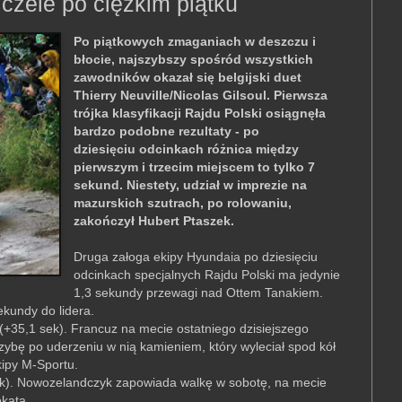
 czele po ciężkim piątku
Po piątkowych zmaganiach w deszczu i
błocie, najszybszy spośród wszystkich
zawodników okazał się belgijski duet
Thierry Neuville/Nicolas Gilsoul. Pierwsza
trójka klasyfikacji Rajdu Polski osiągnęła
bardzo podobne rezultaty - po
dziesięciu odcinkach różnica między
pierwszym i trzecim miejscem to tylko 7
sekund. Niestety, udział w imprezie na
mazurskich szutrach, po rolowaniu,
zakończył Hubert Ptaszek.
Druga załoga ekipy Hyundaia po dziesięciu
odcinkach specjalnych Rajdu Polski ma jedynie
1,3 sekundy przewagi nad Ottem Tanakiem.
ekundy do lidera.
 (+35,1 sek). Francuz na mecie ostatniego dzisiejszego
szybę po uderzeniu w nią kamieniem, który wyleciał spod kół
kipy M-Sportu.
ek). Nowozelandczyk zapowiada walkę w sobotę, na mecie
okata.