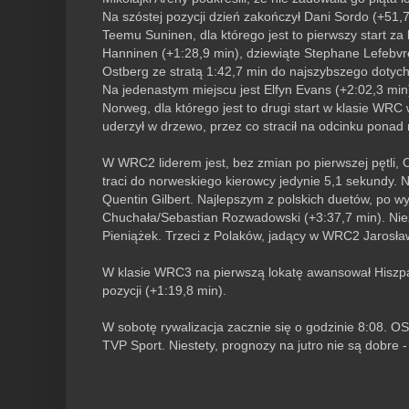
Na szóstej pozycji dzień zakończył Dani Sordo (+51,7 s
Teemu Suninen, dla którego jest to pierwszy start 
Hanninen (+1:28,9 min), dziewiąte Stephane Lefebv
Ostberg ze stratą 1:42,7 min do najszybszego dotychc
Na jedenastym miejscu jest Elfyn Evans (+2:02,3 mi
Norweg, dla którego jest to drugi start w klasie WRC
uderzył w drzewo, przez co stracił na odcinku ponad 
W WRC2 liderem jest, bez zmian po pierwszej pętli, O
traci do norweskiego kierowcy jedynie 5,1 sekundy. N
Quentin Gilbert. Najlepszym z polskich duetów, po w
Chuchała/Sebastian Rozwadowski (+3:37,7 min). Niez
Pieniążek. Trzeci z Polaków, jadący w WRC2 Jarosław 
W klasie WRC3 na pierwszą lokatę awansował Hiszpan
pozycji (+1:19,8 min).
W sobotę rywalizacja zacznie się o godzinie 8:08.
TVP Sport. Niestety, prognozy na jutro nie są dobre 