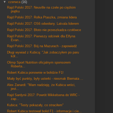
▼
czerwca
(16)
Rajd Polski 2017: Neuville na czele po ciężkim
piątku
Rajd Polski 2017: Rolka Ptaszka, zmiana lidera
Rajd Polski 2017: OS6 odwołany. Latvala liderem
Rajd Polski 2017: Błoto nie przeszkadza czołówce
Rajd Polski 2017: Pierwszy odcinek dla Elfyna
Evan...
Rajd Polski 2017: Bój na Mazurach - zapowiedź
Długi wywiad z Kubicą: "Jak zobaczyłem po paru
kół...
Olimp Sport Nutrition oficjalnym sponsorem
Roberta...
Robert Kubica ponownie w bolidzie F1!
Miały być punkty, były usterki - niesmak Biernata ...
Alex Zanardi: "Mam nadzieję, że Kubica wróci,
jest...
Rajd Sardynii 2017: Powrót Mikkelsena do WRC -
zap...
Kubica: "Testy pokazały, co straciłem"
Robert Kubica testował bolid F1 - informacje i cie...