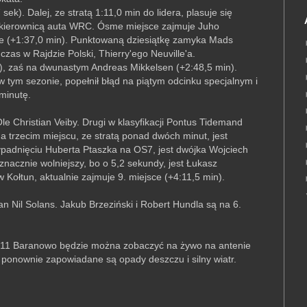
ek). Dalej, ze stratą 1:11,0 min do lidera, plasuje się
za kierownicą auta WRC. Ósme miejsce zajmuje Juho
re (+1:37,0 min). Punktowaną dziesiątkę zamyka Mads
zas w Rajdzie Polski, Thierry'ego Neuville'a.
n), zaś na dwunastym Andreas Mikkelsen (+2:48,5 min).
 w tym sezonie, popełnił błąd na piątym odcinku specjalnym i
minutę.
le Christian Veiby. Drugi w klasyfikacji Pontus Tidemand
a trzecim miejscu, ze stratą ponad dwóch minut, jest
ypadnięciu Huberta Ptaszka na OS7, jest dwójka Wojciech
nacznie wolniejszy, bo o 5,2 sekundy, jest Łukasz
Kołtun, aktualnie zajmuje 9. miejsce (+4:11,5 min).
 Nil Solans. Jakub Brzeziński i Robert Hundla są na 6.
 OS11 Baranowo będzie można zobaczyć na żywo na antenie
- ponownie zapowiadane są opady deszczu i silny wiatr.