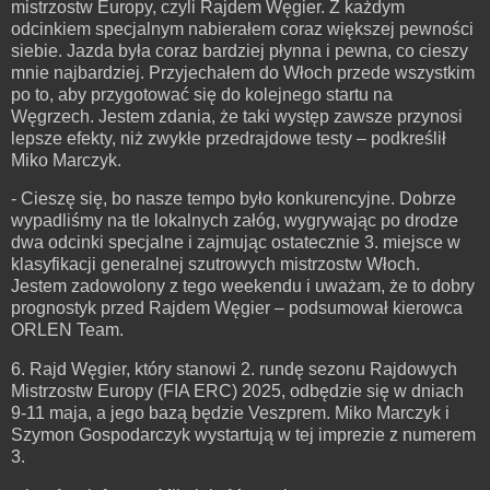
mistrzostw Europy, czyli Rajdem Węgier. Z każdym
odcinkiem specjalnym nabierałem coraz większej pewności
siebie. Jazda była coraz bardziej płynna i pewna, co cieszy
mnie najbardziej. Przyjechałem do Włoch przede wszystkim
po to, aby przygotować się do kolejnego startu na
Węgrzech. Jestem zdania, że taki występ zawsze przynosi
lepsze efekty, niż zwykłe przedrajdowe testy – podkreślił
Miko Marczyk.
- Cieszę się, bo nasze tempo było konkurencyjne. Dobrze
wypadliśmy na tle lokalnych załóg, wygrywając po drodze
dwa odcinki specjalne i zajmując ostatecznie 3. miejsce w
klasyfikacji generalnej szutrowych mistrzostw Włoch.
Jestem zadowolony z tego weekendu i uważam, że to dobry
prognostyk przed Rajdem Węgier – podsumował kierowca
ORLEN Team.
6. Rajd Węgier, który stanowi 2. rundę sezonu Rajdowych
Mistrzostw Europy (FIA ERC) 2025, odbędzie się w dniach
9-11 maja, a jego bazą będzie Veszprem. Miko Marczyk i
Szymon Gospodarczyk wystartują w tej imprezie z numerem
3.