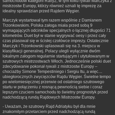
samochodów kategorii Rally2, w tym kilku rywali Marczyka z
mistrzostw Europy, którzy również uznali tę imprezę za
idealny sprawdzian przed Rajdem Węgier.
Marczyk wystartował tym razem wspólnie z Damianem
Trzonkowskim. Polska załoga miała przed sobą 9
wymagających odcinków specjalnych o łącznej długości 71
kilometrów. Duet był w stanie wygrywać oesy i przez cały
czas plasował się w ścisłej czołówce imprezy. Ostatecznie
Marczyk i Trzonkowski uplasowali się na 3. miejscu w
klasyfikacji generalnej. Polacy ulegli wyłącznie dwóm
lokalnym załogom regularnie startującym i utytułowanym w
szutrowych mistrzostwach Włoch. Jednocześnie polski duet
zdecydowanie pokonał rywali z mistrzostw Europy –
chociażby Simone Tempestiniego i Sergiu Itu, a więc…
ubiegłorocznych zwycięzców Rajdu Węgier. Świetne tempo
po wielomiesięcznej przerwie od ostatniego szutrowego
startu w połączeniu z rosnącą pewnością siebie i coraz
lepszym czuciem samochodu to świetny prognostyk przed
nadchodzącą rundą Rajdowych Mistrzostw Europy.
- Uważam, że szutrowy Rajd Adriatyku był dla mnie
znakomitym przetarciem przed nadchodzącą rundą