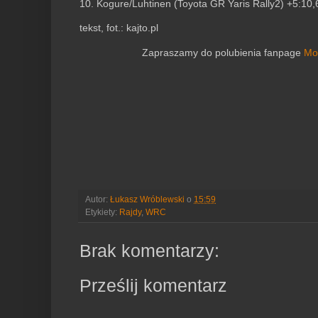
10. Kogure/Luhtinen (Toyota GR Yaris Rally2) +5:10,
tekst, fot.: kajto.pl
Zapraszamy do polubienia fanpage
Mo
Autor:
Łukasz Wróblewski
o
15:59
Etykiety:
Rajdy
,
WRC
Brak komentarzy:
Prześlij komentarz