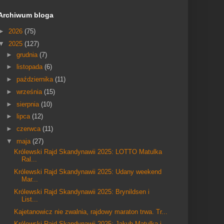
Archiwum bloga
►
2026
(75)
▼
2025
(127)
►
grudnia
(7)
►
listopada
(6)
►
października
(11)
►
września
(15)
►
sierpnia
(10)
►
lipca
(12)
►
czerwca
(11)
▼
maja
(27)
Królewski Rajd Skandynawii 2025: LOTTO Matulka
Ral...
Królewski Rajd Skandynawii 2025: Udany weekend
Mar...
Królewski Rajd Skandynawii 2025: Brynildsen i
List...
Kajetanowicz nie zwalnia, rajdowy maraton trwa. Tr...
Królewski Rajd Skandynawii 2025: Jakub Matulka i