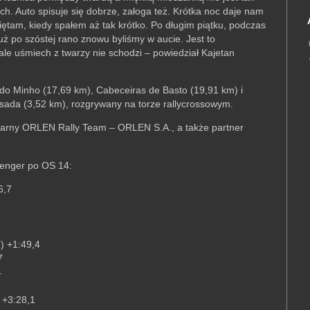
ach. Auto spisuje się dobrze, załoga też. Krótka noc daje nam
miętam, kiedy spałem aż tak krótko. Po długim piątku, podczas
uż po szóstej rano znowu byliśmy w aucie. Jest to
ale uśmiech z twarzy nie schodzi – powiedział Kajetan
 do Minho (17,69 km), Cabeceiras de Basto (19,91 km) i
sada (3,52 km), rozgrywany na torze rallycrossowym.
tularny ORLEN Rally Team – ORLEN S.A., a także partner
llenger po OS 14:
6,7
) +1:49,4
7
4
 +3:28,1