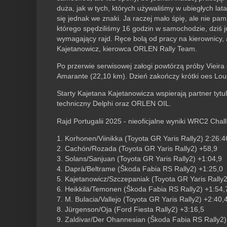
duża, jak w tych, których używaliśmy w ubiegłych lat
się jednak we znaki. Ja raczej mało śpię, ale nie pa
którego spędziliśmy 16 godzin w samochodzie, dziś j
wymagający rajd. Ręce bolą od pracy na kierownicy, 
Kajetanowicz, kierowca ORLEN Rally Team.
Po przerwie serwisowej załogi powtórzą próby Vieira
Amarante (22,10 km). Dzień zakończy krótki oes Lou
Starty Kajetana Kajetanowicza wspierają partner ty
techniczny Delphi oraz ORLEN OIL.
Rajd Portugalii 2025 - nieoficjalne wyniki WRC2 Cha
1. Korhonen/Viinikka (Toyota GR Yaris Rally2) 2:26:4
2. Cachón/Rozada (Toyota GR Yaris Rally2) +58,9
3. Solans/Sanjuan (Toyota GR Yaris Rally2) +1:04,9
4. Daprà/Beltrame (Škoda Fabia RS Rally2) +1:25,0
5. Kajetanowicz/Szczepaniak (Toyota GR Yaris Rally2
6. Heikkilä/Temonen (Škoda Fabia RS Rally2) +1:54,
7. M. Bulacia/Vallejo (Toyota GR Yaris Rally2) +2:40,
8. Jürgenson/Oja (Ford Fiesta Rally2) +3:16,5
9. Zaldivar/Der Ohannesian (Škoda Fabia RS Rally2)