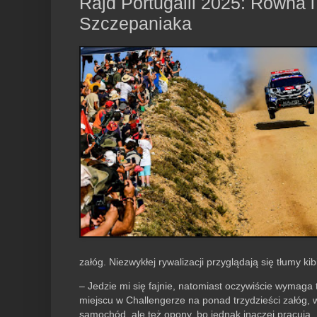
Rajd Portugalii 2025: Równa 
Szczepaniaka
załóg. Niezwykłej rywalizacji przyglądają się tłumy ki
– Jedzie mi się fajnie, natomiast oczywiście wymaga
miejscu w Challengerze na ponad trzydzieści załóg, 
samochód, ale też opony, bo jednak inaczej pracują.