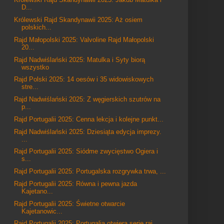
D...
Królewski Rajd Skandynawii 2025: Aż osiem
polskich...
Rajd Małopolski 2025: Valvoline Rajd Małopolski
20...
Rajd Nadwiślański 2025: Matulka i Syty biorą
wszystko
Rajd Polski 2025: 14 oesów i 35 widowiskowych
stre...
Rajd Nadwiślański 2025: Z węgierskich szutrów na
p...
Rajd Portugalii 2025: Cenna lekcja i kolejne punkt...
Rajd Nadwiślański 2025: Dziesiąta edycja imprezy.
...
Rajd Portugalii 2025: Siódme zwycięstwo Ogiera i
s...
Rajd Portugalii 2025: Portugalska rozgrywka trwa, ...
Rajd Portugalii 2025: Równa i pewna jazda
Kajetano...
Rajd Portugalii 2025: Świetne otwarcie
Kajetanowic...
Rajd Portugalii 2025: Portugalia otwiera serię raj...