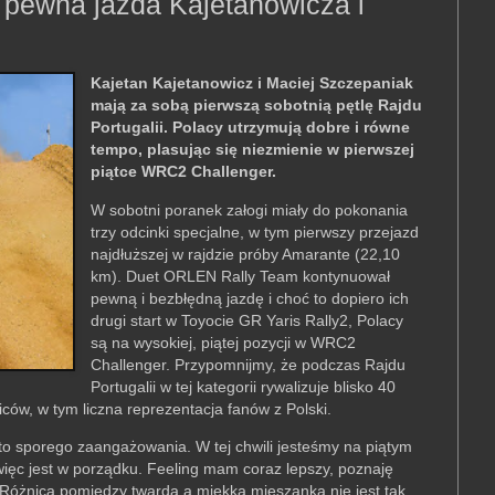
i pewna jazda Kajetanowicza i
Kajetan Kajetanowicz i Maciej Szczepaniak
mają za sobą pierwszą sobotnią pętlę Rajdu
Portugalii. Polacy utrzymują dobre i równe
tempo, plasując się niezmienie w pierwszej
piątce WRC2 Challenger.
W sobotni poranek załogi miały do pokonania
trzy odcinki specjalne, w tym pierwszy przejazd
najdłuższej w rajdzie próby Amarante (22,10
km). Duet ORLEN Rally Team kontynuował
pewną i bezbłędną jazdę i choć to dopiero ich
drugi start w Toyocie GR Yaris Rally2, Polacy
są na wysokiej, piątej pozycji w WRC2
Challenger. Przypomnijmy, że podczas Rajdu
Portugalii w tej kategorii rywalizuje blisko 40
biców, w tym liczna reprezentacja fanów z Polski.
 to sporego zaangażowania. W tej chwili jesteśmy na piątym
więc jest w porządku. Feeling mam coraz lepszy, poznaję
 Różnica pomiędzy twardą a miękką mieszanką nie jest tak