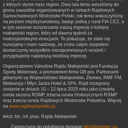
z których słynie nasz region. Dwa lata temu weszliśmy do
grona zawodów organizowanych w ramach Rajdowych
Samochodowych Mistrzostw Polski, rok temu wskoczyliśmy
na poziom międzynarodowy, będąc jedną z rund FIA CEZ, a
w tym sezonie rozszerzamy naszą imprezę o kolejny
małopolski region, który od dawna tęsknił za
motorsporotwymi emocjami. To pokazuje, że stale się
rozwijamy i mam nadzieję, że znów całym zespołem
dostarczymy wszystkim niezapomnianych wrażeń i
przygotujemy najlepszą możliwą imprezę.
Organizatorem Valvoline Rajdu Małopolski jest Fundacja
Sporty Motorowe, a promotorem firma GB pro. Partnerami
głównymi są Województwo Małopolskie, Złomex, RMF FM,
Motowizja i Młyn Jacka Hotel & SPA. Rajd rozegrany
zostanie w dniach 10 – 12 lipca 2025 roku jako czwarta
runda sezonu RSMP, trzecia runda Historycznych RSMP
oraz trzecia runda Rajdowych Mistrzostw Południa. Więcej
na
www.rajdmalopolski.pl
.
tekst, fot.: inf. pras. Rajdu Małopolski
Zapraszamy do polubienia fanpage
MotoReporter na