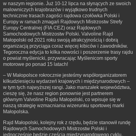
w naszym regionie. Już 10-12 lipca na słynących ze swoich
malowniczych krajobrazów i wyjątkowo trudnych
technicznie trasach zagości rajdowa czołówka Polski i
Europy w ramach zmagań Rajdowych Mistrzostw Strefy
Europy Centralnej (FIA CEZ) oraz Rajdowych
Samochodowych Mistrzostw Polski. Valvoline Rajd
Małopolski od 2021 roku swoją atrakcyjnością i dobrą
organizacją przyciąga coraz więcej kibiców i zawodników.
Tegoroczna edycja to kilka nowości i poszerzenie trasy rajdu
o powiat myślenicki, przywracając Myślenicom sporty
motorowe po ponad 15 latach!
– W Małopolsce rokrocznie jesteśmy współorganizatorem
kilkudziesięciu wydarzeń krajowych i międzynarodowych –
w tym tych najwyższej rangi. Jako marszałek województwa,
cieszę się, że nasz region ponownie jest partnerem
głównym Valvoline Rajdu Małopolski, co wpisuje się w
naszą strategię wzmacniania wizerunku sportowej marki
Małopolska.
Rajd Małopolski, kolejny rok z rzędu, będzie stanowił rundę
Rajdowych Samochodowych Mistrzostw Polski i
jednocześnie będzie częścią międzynarodowego cyklu,