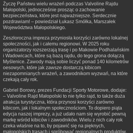
Życzę Państwu wielu wrażeń podczas Valvoline Rajdu
Małopolski, jednocześnie prosząc o zachowanie
bezpieczeństwa, które jest najważniejsze. Serdecznie
pozdrawiam! – powiedział Łukasz Smółka, Marszałek
Województwa Małopolskiego.
Zeszłoroczna impreza przyniosła korzyści zarówno lokalnej
społeczności, jak i całemu regionowi. W 2025 roku
organizatorzy rozszerzają trasę i po Makowie Podhalańskim
i Wadowicach, które są bazą rajdu, do tego grona dołączą
Myślenice. Zawody mają sobie liczyć ponad 140 kilometrów
oesowych, które jak zawsze dostarczą kibicom
niezapomnianych wrażeń, a zawodnikom wyzwań, na które
czekają cały rok.
Gabriel Borowy, prezes Fundacji Sporty Motorowe, dodaje:
– Valvoline Rajd Małopolski to nie tylko rajd, to także duża
atrakcja turystyczna, która przynosi korzyści zarówno
kibicom, jak i lokalnym społecznościom. To dopiero piąta
edycja naszej imprezy, a już udało nam się wyrobić pewną
markę wśród kibiców i zawodników. Wielu z nich cały rok
czeka właśnie na to, by pojawić się na pięknych,
małopolskich trasach i spróbować regionalnych produktów,