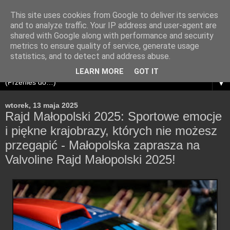
This site uses cookies from Google to deliver its services
and to analyze traffic. Your IP address and user-agent are
shared with Google along with performance and security
metrics to ensure quality of service, generate usage
statistics, and to detect and address abuse.
LEARN MORE
GOT IT
▼
wtorek, 13 maja 2025
Rajd Małopolski 2025: Sportowe emocje
i piękne krajobrazy, których nie możesz
przegapić - Małopolska zaprasza na
Valvoline Rajd Małopolski 2025!