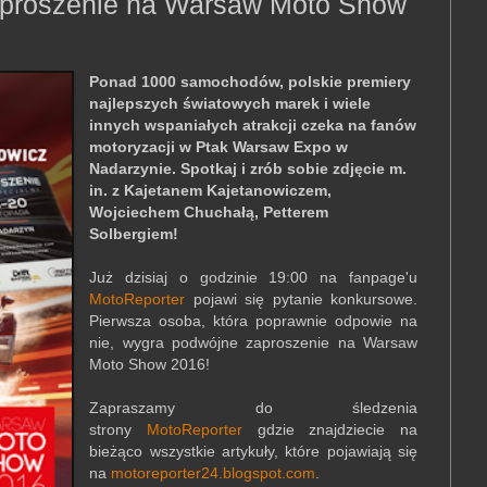
aproszenie na Warsaw Moto Show
Ponad 1000 samochodów, polskie premiery
najlepszych światowych marek i wiele
innych wspaniałych atrakcji czeka na fanów
motoryzacji w Ptak Warsaw Expo w
Nadarzynie. Spotkaj i zrób sobie zdjęcie m.
in. z Kajetanem Kajetanowiczem,
Wojciechem Chuchałą, Petterem
Solbergiem!
Już dzisiaj o godzinie 19:00 na fanpage'u
MotoReporter
pojawi się pytanie konkursowe.
Pierwsza osoba, która poprawnie odpowie na
nie, wygra podwójne zaproszenie na Warsaw
Moto Show 2016!
Zapraszamy do śledzenia
strony
MotoReporter
gdzie znajdziecie na
bieżąco wszystkie artykuły, które pojawiają się
na
motoreporter24.blogspot.com
.