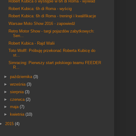
Robert Kubica o występie w 6h di Roma - wywiad
Robert Kubica: 6h di Roma - wyścig
Robert Kubica: 6h di Roma - treningi i kwalifikacje
Warsaw Moto Show 2016 - zapowiedź
Retro Motor Show - targi pojazdów zabytkowych:
Sen...
Robert Kubica - Rajd Walii
Toto Wolff: Próbuję przekonać Roberta Kubicę do
st...
Simracing: Pierwszy start polskiego teamu FEEDER
R...
►
października
(3)
►
września
(3)
►
sierpnia
(3)
►
czerwca
(2)
►
maja
(7)
►
kwietnia
(10)
►
2015
(4)