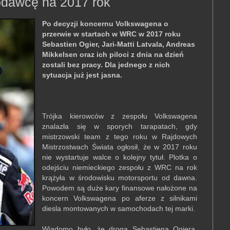
odawcę na 2017 rok
Po decyzji koncernu Volkswagena o
przerwie w startach w WRC w 2017 roku
Sebastien Ogier, Jari-Matti Latvala, Andreas
Mikkelsen oraz ich piloci z dnia na dzień
zostali bez pracy. Dla jednego z nich
sytuacja już jest jasna.
Trójka kierowców z zespołu Volkswagena
znalazła się w sporych tarapatach, gdy
mistrzowski team z tego roku w Rajdowych
Mistrzostwach Świata ogłosił, że w 2017 roku
nie wystartuje walce o kolejny tytuł. Plotka o
odejściu niemieckiego zespołu z WRC na rok
krążyła w środowisku motorsportu od dawna.
Powodem są duże kary finansowe nałożone na
koncern Volkswagena po aferze z silnikami
diesla montowanych w samochodach tej marki.
Wiadomo było, że droga Sebastiena Ogiera,