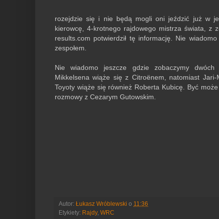
rozejdzie się i nie będą mogli oni jeździć już w
kierowcę, 4-krotnego rajdowego mistrza świata, z 
results.com potwierdził tę informację. Nie wiadomo
zespołem.
Nie wiadomo jeszcze gdzie zobaczymy dwóch p
Mikkelsena wiąże się z Citroënem, natomiast Jari-
Toyoty wiąże się również Roberta Kubicę. Być może p
rozmowy z Cezarym Gutowskim.
Autor:
Łukasz Wróblewski
o
11:36
Etykiety:
Rajdy
,
WRC