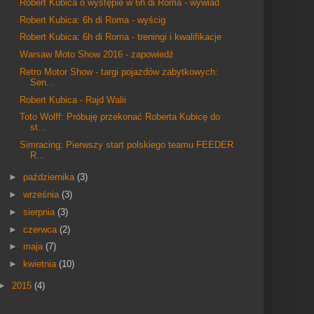
Robert Kubica o występie w 6h di Roma - wywiad
Robert Kubica: 6h di Roma - wyścig
Robert Kubica: 6h di Roma - treningi i kwalifikacje
Warsaw Moto Show 2016 - zapowiedź
Retro Motor Show - targi pojazdów zabytkowych:
Sen...
Robert Kubica - Rajd Walii
Toto Wolff: Próbuję przekonać Roberta Kubicę do
st...
Simracing: Pierwszy start polskiego teamu FEEDER
R...
►
października
(3)
►
września
(3)
►
sierpnia
(3)
►
czerwca
(2)
►
maja
(7)
►
kwietnia
(10)
►
2015
(4)