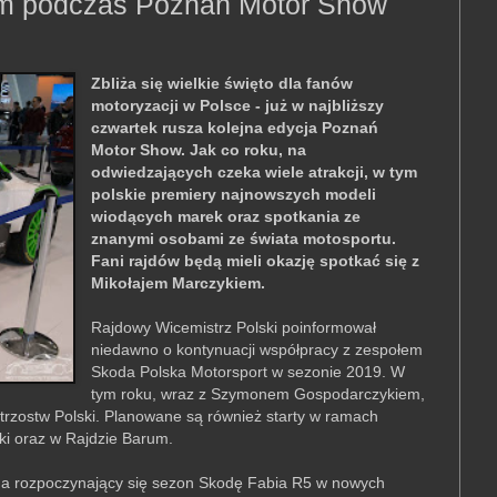
iem podczas Poznań Motor Show
Zbliża się wielkie święto dla fanów
motoryzacji w Polsce - już w najbliższy
czwartek rusza kolejna edycja Poznań
Motor Show. Jak co roku, na
odwiedzających czeka wiele atrakcji, w tym
polskie premiery najnowszych modeli
wiodących marek oraz spotkania ze
znanymi osobami ze świata motosportu.
Fani rajdów będą mieli okazję spotkać się z
Mikołajem Marczykiem.
Rajdowy Wicemistrz Polski poinformował
niedawno o kontynuacji współpracy z zespołem
Skoda Polska Motorsport w sezonie 2019. W
tym roku, wraz z Szymonem Gospodarczykiem,
trzostw Polski. Planowane są również starty w ramach
ki oraz w Rajdzie Barum.
a rozpoczynający się sezon Skodę Fabia R5 w nowych