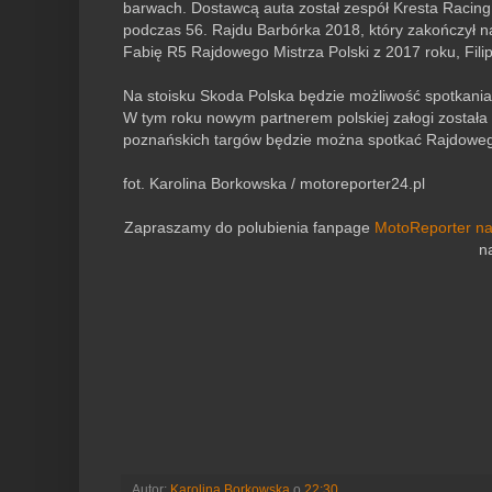
barwach. Dostawcą auta został zespół Kresta Racing,
podczas 56. Rajdu Barbórka 2018, który zakończył n
Fabię R5 Rajdowego Mistrza Polski z 2017 roku, Filip
Na stoisku Skoda Polska będzie możliwość spotkania 
W tym roku nowym partnerem polskiej załogi została
poznańskich targów będzie można spotkać Rajdowego
fot. Karolina Borkowska / motoreporter24.pl
Zapraszamy do polubienia fanpage
MotoReporter n
n
Autor:
Karolina Borkowska
o
22:30