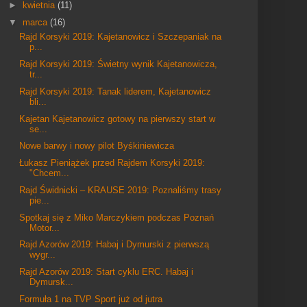
►
kwietnia
(11)
▼
marca
(16)
Rajd Korsyki 2019: Kajetanowicz i Szczepaniak na
p...
Rajd Korsyki 2019: Świetny wynik Kajetanowicza,
tr...
Rajd Korsyki 2019: Tanak liderem, Kajetanowicz
bli...
Kajetan Kajetanowicz gotowy na pierwszy start w
se...
Nowe barwy i nowy pilot Byśkiniewicza
Łukasz Pieniążek przed Rajdem Korsyki 2019:
"Chcem...
Rajd Świdnicki – KRAUSE 2019: Poznaliśmy trasy
pie...
Spotkaj się z Miko Marczykiem podczas Poznań
Motor...
Rajd Azorów 2019: Habaj i Dymurski z pierwszą
wygr...
Rajd Azorów 2019: Start cyklu ERC. Habaj i
Dymursk...
Formuła 1 na TVP Sport już od jutra