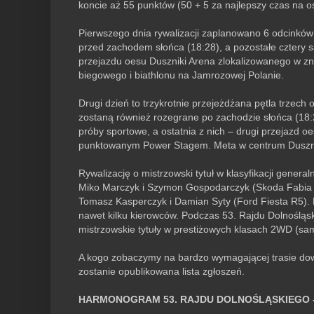
koncie aż 55 punktów (50 + 5 za najlepszy czas na o
Pierwszego dnia rywalizacji zaplanowano 6 odcinków
przed zachodem słońca (18:28), a pozostałe cztery 
przejazdu oesu Duszniki Arena zlokalizowanego w zn
biegowego i biathlonu na Jamrozowej Polanie.
Drugi dzień to trzykrotnie przejeżdżana pętla trzech
zostaną również rozegrane po zachodzie słońca (18:
próby sportowe, a ostatnia z nich – drugi przejazd 
punktowanym Power Stagem. Meta w centrum Dusznik
Rywalizację o mistrzowski tytuł w klasyfikacji genera
Miko Marczyk i Szymon Gospodarczyk (Skoda Fabia 
Tomasz Kasperczyk i Damian Syty (Ford Fiesta R5). 
nawet kilku kierowców. Podczas 53. Rajdu Dolnośląski
mistrzowskie tytuły w prestiżowych klasach 2WD (
A kogo zobaczymy na bardzo wymagającej trasie dowie
zostanie opublikowana lista zgłoszeń.
HARMONOGRAM 53. RAJDU DOLNOŚLĄSKIEGO –