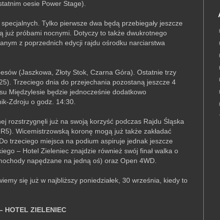
statnim oesie Power Stage).
 specjalnych. Tylko pierwsze dwa będą przebiegały jeszcze
są już próbami nocnymi. Dotyczy to także dwukrotnego
anym z poprzednich edycji rajdu ośrodku narciarstwa
 oesów (Jaszkowa, Złoty Stok, Czarna Góra). Ostatnie trzy
25). Trzeciego dnia do przejechania pozostaną jeszcze 4
oesu Międzylesie będzie jednocześnie dodatkowo
-Zdroju o godz. 14:30.
lnej rozstrzygnęli już na swoją korzyść podczas Rajdu Śląska
R5). Wicemistrzowską koronę mogą już także zakładać
Do trzeciego miejsca na podium aspiruje jednak jeszcze
ego – Hotel Zieleniec znajdzie również swój finał walka o
samochody napędzane na jedną oś) oraz Open 4WD.
my się już w najbliższy poniedziałek, 30 września, kiedy to
 HOTEL ZIELENIEC