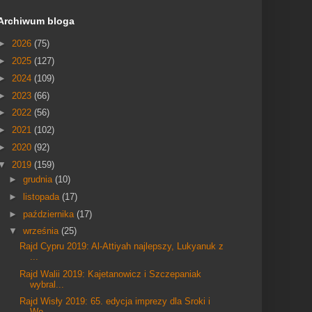
Archiwum bloga
►
2026
(75)
►
2025
(127)
►
2024
(109)
►
2023
(66)
►
2022
(56)
►
2021
(102)
►
2020
(92)
▼
2019
(159)
►
grudnia
(10)
►
listopada
(17)
►
października
(17)
▼
września
(25)
Rajd Cypru 2019: Al-Attiyah najlepszy, Lukyanuk z
...
Rajd Walii 2019: Kajetanowicz i Szczepaniak
wybral...
Rajd Wisły 2019: 65. edycja imprezy dla Sroki i
Wo...