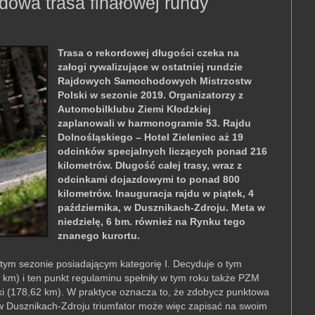
dowa trasa finałowej rundy
Trasa o rekordowej długości czeka na
załogi rywalizujące w ostatniej rundzie
Rajdowych Samochodowych Mistrzostw
Polski w sezonie 2019. Organizatorzy z
Automobilklubu Ziemi Kłodzkiej
zaplanowali w harmonogramie 53. Rajdu
Dolnośląskiego – Hotel Zieleniec aż 19
odcinków specjalnych liczących ponad 216
kilometrów. Długość całej trasy, wraz z
odcinkami dojazdowymi to ponad 800
kilometrów. Inauguracja rajdu w piątek, 4
października, w Dusznikach-Zdroju. Meta w
niedzielę, 6 bm. również na Rynku tego
znanego kurortu.
tym sezonie posiadającym kategorię I. Decyduje o tym
 km) i ten punkt regulaminu spełniły w tym roku także PZM
ki (178,62 km). W praktyce oznacza to, że zdobycz punktowa
w Dusznikach-Zdroju triumfator może więc zapisać na swoim