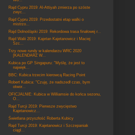
Rajd Cypru 2019: Al-Attiyah zmierza po szóste
zwyc...
Rajd Cypru 2019: Przedostatni etap walki o
mistrzo...
Rajd Dolnośląski 2019: Rekordowa trasa finałowej r...
Rajd Walii 2019: Kajetan Kajetanowicz i Maciej
Szc...
Trzy nowe rundy w kalendarzu WRC 2020
[KALENDARZ W...
Kubica po GP Singapuru: "Myślę, że jest to
najwięk...
BBC: Kubica trzecim kierowcą Racing Point
Robert Kubica: "Czuję, że nadszedł czas, bym
otwor...
OFICJALNIE: Kubica w Williamsie do końca sezonu,
O...
Rajd Turcji 2019: Pierwsze zwycięstwo
Kajetanowicz...
Świetlana przyszłość Roberta Kubicy
Rajd Turcji 2019: Kajetanowicz i Szczepaniak
ciągl...