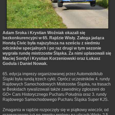
Adam Sroka i Krystian Woźniak okazali się
bezkonkurencyjni w 65. Rajdzie Wisły. Załoga jadąca
Hondą Civic była najszybsza na sześciu z siedmiu
odcinków specjalnych i po raz drugi w tym sezonie
wygrała rundę mistrzostw Śląska. Za nimi uplasowali się
Maciej Sordyl i Krystian Korzeniowski oraz Łukasz
Godula i Daniel Nowak.
65. edycja imprezy organizowanej przez Automobilklub
Śląski była rundą trzech cykli. Oprócz uczestników 4. rundy
Rajdowych Samochodowych Mistrzostw Śląska, na trasach
w Beskidach rywalizowali także zawodnicy zgłoszeni do
GO+ Cars Historycznego Pucharu Południa oraz 3. rundy
Rajdowego Samochodowego Pucharu Śląska Super KJS.
Zmagania w rajdzie rozpoczęły się w piątkowy wieczór, od
rozgrywanego już po zmroku prologu na ulicach Wisły. 2,5-