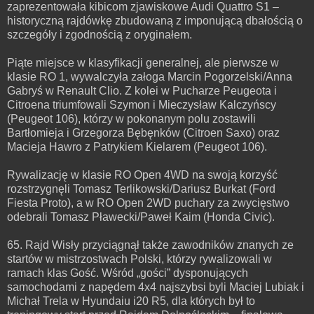
zaprezentowała kibicom zjawiskowe Audi Quattro S1 –
historyczną rajdówkę zbudowaną z imponującą dbałością o
szczegóły i zgodnością z oryginałem.
Piąte miejsce w klasyfikacji generalnej, ale pierwsze w
klasie RO 1, wywalczyła załoga Marcin Pogorzelski/Anna
Gabryś w Renault Clio. Z kolei w Pucharze Peugeota i
Citroena triumfowali Szymon i Mieczysław Kalczyńscy
(Peugeot 106), którzy w pokonanym polu zostawili
Bartłomieja i Grzegorza Bębęnków (Citroen Saxo) oraz
Macieja Hawro z Patrykiem Kielarem (Peugeot 106).
Rywalizację w klasie RO Open 4WD na swoją korzyść
rozstrzygnęli Tomasz Terlikowski/Dariusz Burkat (Ford
Fiesta Proto), a w RO Open 2WD puchary za zwycięstwo
odebrali Tomasz Pławecki/Paweł Kaim (Honda Civic).
65. Rajd Wisły przyciągnął także zawodników znanych ze
startów w mistrzostwach Polski, którzy rywalizowali w
ramach klas Gość. Wśród „gości” dysponujących
samochodami z napędem 4x4 najszybsi byli Maciej Lubiak i
Michał Trela w Hyundaiu i20 R5, dla których był to