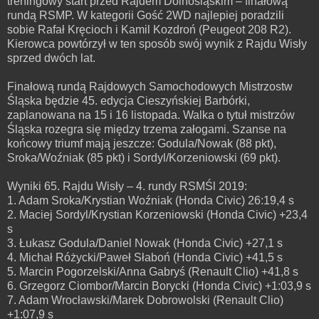
treningowy start przed Rajdem Dolnośląskim – finałową
rundą RSMP. W kategorii Gość 2WD najlepiej poradzili
sobie Rafał Kręcioch i Kamil Kozdroń (Peugeot 208 R2).
Kierowca powtórzył w ten sposób swój wynik z Rajdu Wisły
sprzed dwóch lat.
Finałową rundą Rajdowych Samochodowych Mistrzostw
Śląska będzie 45. edycja Cieszyńskiej Barbórki,
zaplanowana na 15 i 16 listopada. Walka o tytuł mistrzów
Śląska rozegra się między trzema załogami. Szanse na
końcowy triumf mają jeszcze: Godula/Nowak (88 pkt),
Sroka/Woźniak (85 pkt) i Sordyl/Korzeniowski (69 pkt).
Wyniki 65. Rajdu Wisły – 4. rundy RSMŚl 2019:
1. Adam Sroka/Krystian Woźniak (Honda Civic) 26:19,4 s
2. Maciej Sordyl/Krystian Korzeniowski (Honda Civic) +23,4
s
3. Łukasz Godula/Daniel Nowak (Honda Civic) +27,1 s
4. Michał Różycki/Paweł Słaboń (Honda Civic) +41,5 s
5. Marcin Pogorzelski/Anna Gabryś (Renault Clio) +41,8 s
6. Grzegorz Ciombor/Marcin Borycki (Honda Civic) +1:03,9 s
7. Adam Wrocławski/Marek Dobrowolski (Renault Clio)
+1:07,9 s