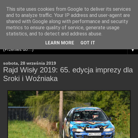
This site uses cookies from Google to deliver its services
and to analyze traffic. Your IP address and user-agent are
shared with Google along with performance and security
metrics to ensure quality of service, generate usage
statistics, and to detect and address abuse.
LEARN MORE
GOT IT
▼
sobota, 28 września 2019
Rajd Wisły 2019: 65. edycja imprezy dla
Sroki i Woźniaka