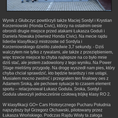
Wynik z Głubczyc powtórzyli także Maciej Sordyl i Krystian
Korzeniowski (Honda Civic), którzy na ostatnim oesie
obronili drugie miejsce przed atakami Łukasza Goduli i
Daniela Nowaka (również Honda Civic). Na mecie rajdu
liderów klasyfikacji mistrzostw od Sordyla i
Korzeniowskiego dzieliło zaledwie 3,7 sekundy. - Dziś
walczyłem nie tylko z rywalami, ale także z przeziębieniem,
więc trzecie miejsce to chyba najlepsze na co było mnie
dziś stać, ale jestem zadowolony z tego wyniku. Na Power
Stage mieliśmy przygodę. Na drogę wyszedł nam pies, który
chyba chciał sprawdzić, kto będzie twardszy i nie ustąpi.
Musiałem mocno zwolnić i przegrałem ten finałowy oes z
Adamem Sroką, ale pechowe sytuacje to czasem element
sportu – relacjonował Łukasz Godula. Sroka, Sordyl i
Godula utworzyli jednocześnie czołową trójkę klasy RO 2.
W klasyfikacji GO+ Cars Historycznego Pucharu Południa
najszybszy był Grzegorz Olchawski, pilotowany przez
Łukasza Wrońskiego. Podczas Rajdu Wisły ta załoga