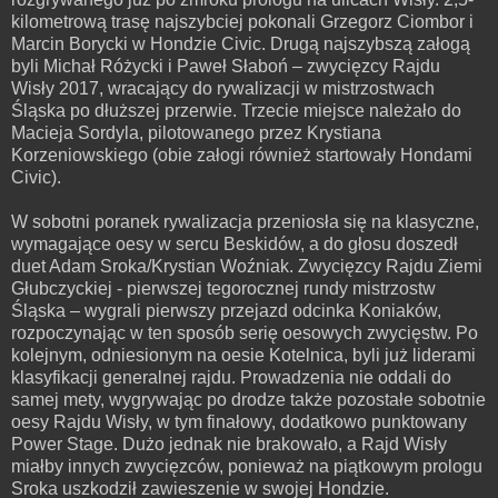
kilometrową trasę najszybciej pokonali Grzegorz Ciombor i
Marcin Borycki w Hondzie Civic. Drugą najszybszą załogą
byli Michał Różycki i Paweł Słaboń – zwycięzcy Rajdu
Wisły 2017, wracający do rywalizacji w mistrzostwach
Śląska po dłuższej przerwie. Trzecie miejsce należało do
Macieja Sordyla, pilotowanego przez Krystiana
Korzeniowskiego (obie załogi również startowały Hondami
Civic).
W sobotni poranek rywalizacja przeniosła się na klasyczne,
wymagające oesy w sercu Beskidów, a do głosu doszedł
duet Adam Sroka/Krystian Woźniak. Zwycięzcy Rajdu Ziemi
Głubczyckiej - pierwszej tegorocznej rundy mistrzostw
Śląska – wygrali pierwszy przejazd odcinka Koniaków,
rozpoczynając w ten sposób serię oesowych zwycięstw. Po
kolejnym, odniesionym na oesie Kotelnica, byli już liderami
klasyfikacji generalnej rajdu. Prowadzenia nie oddali do
samej mety, wygrywając po drodze także pozostałe sobotnie
oesy Rajdu Wisły, w tym finałowy, dodatkowo punktowany
Power Stage. Dużo jednak nie brakowało, a Rajd Wisły
miałby innych zwycięzców, ponieważ na piątkowym prologu
Sroka uszkodził zawieszenie w swojej Hondzie.