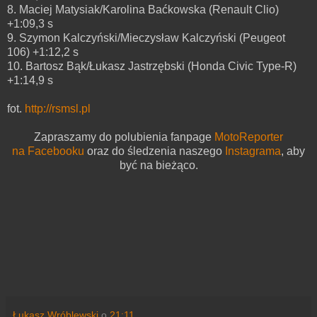
8. Maciej Matysiak/Karolina Baćkowska (Renault Clio)
+1:09,3 s
9. Szymon Kalczyński/Mieczysław Kalczyński (Peugeot
106) +1:12,2 s
10. Bartosz Bąk/Łukasz Jastrzębski (Honda Civic Type-R)
+1:14,9 s
fot.
http://rsmsl.pl
Zapraszamy do polubienia fanpage
MotoReporter
na Facebooku
oraz do śledzenia naszego
Instagrama
,
aby
być na bieżąco.
Łukasz Wróblewski
o
21:11