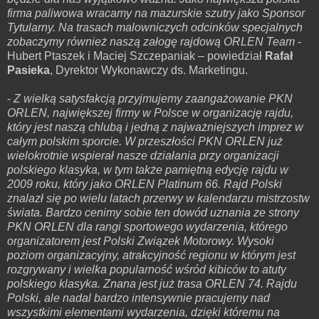
firma paliwowa wracamy na mazurskie szutry jako Sponsor
Tytularny. Na trasach malowniczych odcinków specjalnych
zobaczymy również naszą załogę rajdową ORLEN Team
-
Hubert Ptaszek i Maciej Szczepaniak – powiedział
Rafał
Pasieka
, Dyrektor Wykonawczy ds. Marketingu.
-
Z wielką satysfakcją przyjmujemy zaangażowanie PKN
ORLEN, największej firmy w Polsce w organizację rajdu,
który jest naszą chlubą i jedną z najważniejszych imprez w
całym polskim sporcie. W przeszłości PKN ORLEN już
wielokrotnie wspierał nasze działania przy organizacji
polskiego klasyka, w tym także pamiętną edycję rajdu w
2009 roku, który jako ORLEN Platinum 66. Rajd Polski
znalazł się po wielu latach przerwy w kalendarzu mistrzostw
świata. Bardzo cenimy sobie ten dowód uznania ze strony
PKN ORLEN dla rangi sportowego wydarzenia, którego
organizatorem jest Polski Związek Motorowy. Wysoki
poziom organizacyjny, atrakcyjność regionu w którym jest
rozgrywany i wielka popularność wśród kibiców to atuty
polskiego klasyka. Znana jest już trasa ORLEN 74. Rajdu
Polski, ale nadal bardzo intensywnie pracujemy nad
wszystkimi elementami wydarzenia, dzięki któremu na