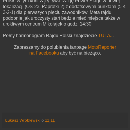
Polski w tym kończący rywalizację Power Stage w nowej
lokalizacji (OS-23, Paprotki-2) z dodatkowymi punktami (5-4-
3-2-1) dla pierwszych pięciu zawodników. Meta rajdu,
podobnie jak uroczysty start będzie mieć miejsce także w
urokliwym centrum Mikołajek o godz. 14:30.
Pełny harmonogram Rajdu Polski znajdziecie
TUTAJ
.
Zapraszamy do polubienia fanpage
MotoReporter
na Facebooku
aby być na bieżąco.
Łukasz Wróblewski
o
11:11