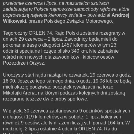
przełomie czerwca i lipca, na mazurskich szutrach
zadebiutują w Polsce najnowsze samochody rajdowe, które
poprowadzą najlepsi kierowcy świata
– powiedział
Andrzej
Witkowski
, prezes Polskiego Związku Motorowego.
Tegoroczny ORLEN 74. Rajd Polski zostanie rozegrany w
dniach 29 czerwca – 2 lipca. Zawodnicy będą mieli do
pokonania trasę o długości 1457 kilometrów w tym 23
odcinki specjalne liczące blisko 340 km. Nie zabraknie
wśród nich nowych dla zawodników i kibiców oesów
Pozezdrze i Orzysz.
Uroczysty start rajdu nastąpi w czwartek, 29 czerwca o godz.
16:00. Jeszcze tego samego dnia, o godz. 19:08 kibice będą
mieli okazję podziwiać początek rywalizacji na torze
Mikołajki Arena, na którym podczas kolejnych dni zostaną
rozegrane jeszcze dwie próby sportowe.
W piątek, 30 czerwca zaplanowano 9 odcinków specjalnych
o długości 119 kilometrów, a w sobotę, 1 lipca kolejnych
również 9 oesów, ale tym razem liczących ponad 164 km. W
niedzielę, 2 lipca ostatnie 4 odcinki ORLEN 74. Rajdu